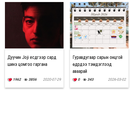
Дуучин Joji есдүгээр сард
Гуравдугаар сарын онцгой
шинэ цомгоо гаргана
өдрүүдээ тэмдэглээд
аваарай
1962
3856
2020-07-29
0
343
2026-03-02