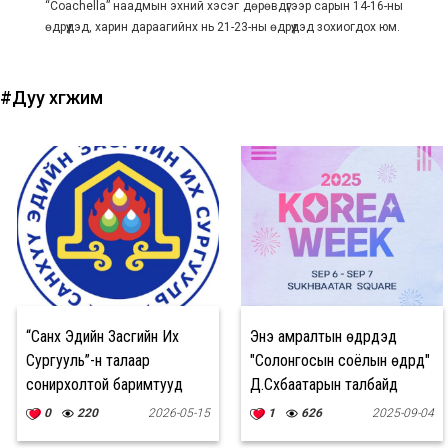
“Coachella” наадмын эхний хэсэг дөрөвдүгээр сарын 14-16-ны
өдрүүдэд, харин дараагийнх нь 21-23-ны өдрүүдэд зохиогдох юм.
#Дуу хөгжим
“Санхүү Эдийн Засгийн Их
Энэ амралтын өдрүүдэд
Сургууль”-н талаар
"Солонгосын соёлын өдрүүд"
сонирхолтой баримтууд
Д.Сүхбаатарын талбайд
болно
0
220
2026-05-15
1
626
2025-09-04