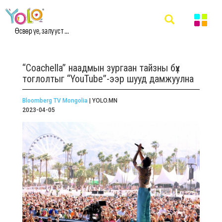
Өсвөр үе, залууст ...
“Coachella” наадмын зургаан тайзны бүх
тоглолтыг “YouTube”-ээр шууд дамжуулна
Bloomberg TV Mongolia
| YOLO.MN
2023-04-05