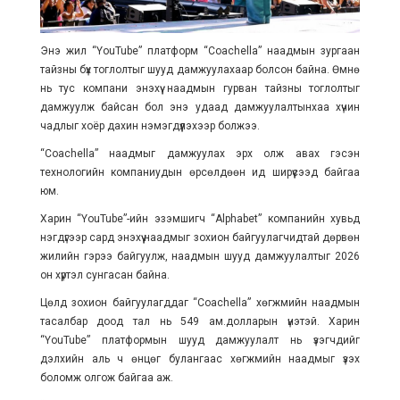
Энэ жил “YouTube” платформ “Coachella” наадмын зургаан
тайзны бүх тоглолтыг шууд дамжуулахаар болсон байна. Өмнө
нь тус компани энэхүү наадмын гурван тайзны тоглолтыг
дамжуулж байсан бол энэ удаад дамжуулалтынхаа хүчин
чадлыг хоёр дахин нэмэгдүүлэхээр болжээ.
“Coachella” наадмыг дамжуулах эрх олж авах гэсэн
технологийн компаниудын өрсөлдөөн ид ширүүсээд байгаа
юм.
Харин “YouTube”-ийн эзэмшигч “Alphabet” компанийн хувьд
нэгдүгээр сард энэхүү наадмыг зохион байгуулагчидтай дөрвөн
жилийн гэрээ байгуулж, наадмын шууд дамжуулалтыг 2026
он хүртэл сунгасан байна.
Цөлд зохион байгуулагддаг “Coachella” хөгжмийн наадмын
тасалбар доод тал нь 549 ам.долларын үнэтэй. Харин
“YouTube” платформын шууд дамжуулалт нь үзэгчдийг
дэлхийн аль ч өнцөг булангаас хөгжмийн наадмыг үзэх
боломж олгож байгаа аж.