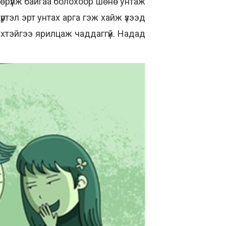
гөрүүлж байгаа болохоор шөнө унтаж
ртэл эрт унтах арга гэж хайж үзээд
эхтэйгээ ярилцаж чаддаггүй. Надад