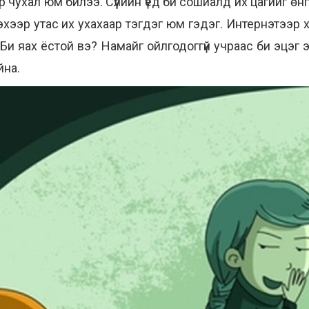
р чухал юм билээ. Сүүлийн үед би сошиалд их цагийг өн
ээр утас их ухахаар тэгдэг юм гэдэг. Интернэтээр хү
 Би яах ёстой вэ? Намайг ойлгодоггүй учраас би эцэг 
йна.