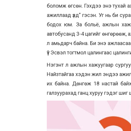
боломж өгсөн. Гэхдээ энэ тухай а
ажиллаад үлд” гэсэн. Уг нь би сура
бодох юм. За больё, ажлын хаж
автобусанд 3-4 цагийг өнгөрөөж, а
л амьдарч байна. Би энэ ажлааса
үү? Эсвэл тогтмол цалингаас цалин
Нэгэнт л ажлын хажуугаар сургуу
Найзтайгаа хэдэн жил эндээ ажилл
их байна. Дөнгөж 18 настай бай
галзуурахад ганц хуруу гэдэг шиг 