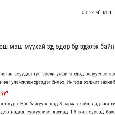
ЭНТЕРТАЙНМЕНТ
 маш муухай зүүд өдөр бүр зүүдэлж бай
эгэн асуудал тулгарсан уншигч хүүхэд залуусаас за
гөөг уламжлан хүргэдэг билээ. Ингээд ээлжит захиа б
 уу?
сөх курс. Нэг байгууллагад 8 сараас хойш дадлага х
эхдээ надад сургуулиас дахиад 1,5 жил сураад ба