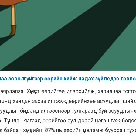
 санаа зоволгүйгээр өөрийн хийж чадах зүйлсдээ төвл
аярлалаа. Хүмүүст өөрийгөө илэрхийлж, харилцаа тогт
бидэнд хандан захиа илгээж, өөрийнхөө асуудлыг ши
асуудлыг бидэнд илгээснээр тулгараад буй асуудлын
э. Түүнчлэн яагаад өөрийгөө сул дорой нэгэн гэж бод
ж байсан хүмүүсийн 87% нь өөрийн үнэлэмж буурсан ту