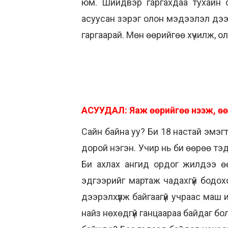
юм. Шийдвэр гаргахдаа тухайн со
асуусан зэрэг олон мэдээлэл дээр
гаргаарай. Мөн өөрийгөө хүчилж, о
АСУУДАЛ: Яаж өөрийгөө нээж, өө
Сайн байна уу? Би 18 настай эмэг
дорой нэгэн. Учир нь би өөрөө тэд
Би ахлах ангид ордог жилдээ өөр
эдгээрийг мартаж чадахгүй бодо
дээрэлхүүлж байгаагүй учраас маш и
найз нөхөдгүй ганцаараа байдаг бо