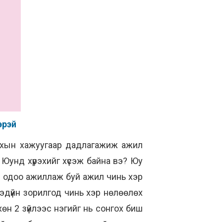
эрэй
рахын хажуугаар дадлагажиж ажил
 Юунд хүрэхийг хүсэж байна вэ? Юу
эд одоо ажиллаж буй ажил чинь хэр
ээдүйн зорилгод чинь хэр нөлөөлөх
өн 2 зүйлээс нэгийг нь сонгох биш