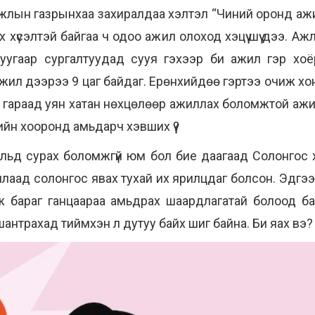
жлын газрынхаа захиралдаа хэлтэл “Чиний оронд ажил
х хүсэлтэй байгаа ч одоо ажил олоход хэцүү шүү дээ. А
уугаар сургалтуудад сууя гэхээр би ажил гэр хоё
жил дээрээ 9 цаг байдаг. Ерөнхийдөө гэртээ очиж хон
а гараад уян хатан нөхцөлөөр ажиллах боломжтой аж
гийн хооронд амьдарч хэвших үү?
льд сурах боломжгүй юм бол бие даагаад Солонгос 
аад солонгос явах тухай их ярилцдаг болсон. Эдгээ
ж бараг ганцаараа амьдрах шаардлагатай болоод бай
шантрахад тиймхэн л дутуу байх шиг байна. Би яах вэ?