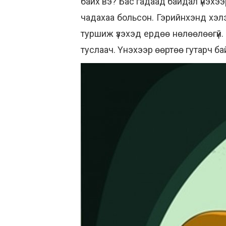
байх вэ? Бас гадаад байдал үнэхээ
чадахаа больсон. Гэрийнхэнд хэлэх
туршиж үзэхэд ердөө нөлөөлөөгүй.
туслаач. Үнэхээр өөртөө гутарч ба