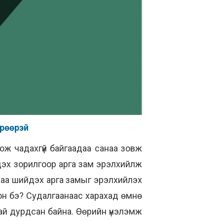
өрөөрэй
оож чадахгүй байгаадаа санаа зовж
йдэх зорилгоор арга зам эрэлхийлж
хаа шийдэх арга замыг эрэлхийлэх
сон бэ? Судалгаанаас харахад өмнө
хай дурдсан байна. Өөрийн үнэлэмж