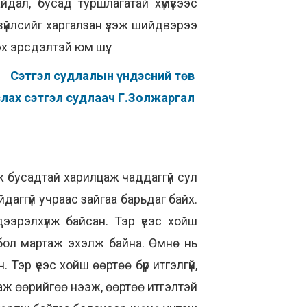
дал, бусад туршлагатай хүмүүсээс
зүйлсийг харгалзан үзэж шийдвэрээ
эх эрсдэлтэй юм шүү.
Сэтгэл судлалын үндэсний төв
лах сэтгэл судлаач Г.Золжаргал
ж бусадтай харилцаж чаддаггүй сул
даггүй учраас зайгаа барьдаг байх.
ээрэлхүүлж байсан. Тэр үеэс хойш
бол мартаж эхэлж байна. Өмнө нь
Тэр үеэс хойш өөртөө бүүр итгэлгүй,
Яаж өөрийгөө нээж, өөртөө итгэлтэй