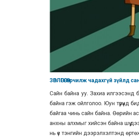
ЗӨВЛӨГӨӨ: Өөрчилж чадахгүй зүйлд
Сайн байна уу. Захиа илгээсэнд б
байна гэж ойлголоо. Юун түрүүнд 
байгаа чинь сайн байна. Өөрийн 
анхны алхмыг хийсэн байна шүү дэ
нь үе тэнгийн дээрэлхэлтэнд өртө