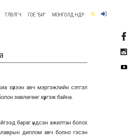
ТӨЛӨВЛӨГЧ
ГОЁ "БИ"
МОНГОЛД ӨНӨӨДӨР
на
хиа хүлээн авч мэргэжлийн сэтгэл
олон зөвлөгөөг хүргэж байна.
ийгээд бараг үндсэн ажилтан болох
калаврын диплом авч болно гэсэн