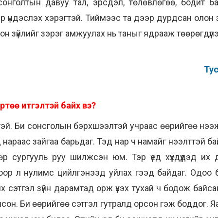
нголтын давуу тал, эрсдэл, төлөвлөгөө, бодит бай
 үндэслэх хэрэгтэй. Тиймээс та дээр дурдсан олон 
лон зүйлийг зэрэг амжуулах нь таныг ядрааж төөрөгдүүл
Тус
ртөө итгэлтэй байх вэ?
тэй. Би сонсголын бэрхшээлтэй учраас өөрийгөө нээ
 нараас зайгаа барьдаг. Тэд нар ч намайг нээлттэй бай
 сургууль руу шилжсэн юм. Тэр үед хүүхдүүдэд их д
хоор л нулимс цийлгэнээд уйлах гээд байдаг. Одоо 
х сэтгэл зүйн дарамтад орж үхэх тухай ч бодож байсан. 
лсон. Би өөрийгөө сэтгэл гутралд орсон гэж боддог. 