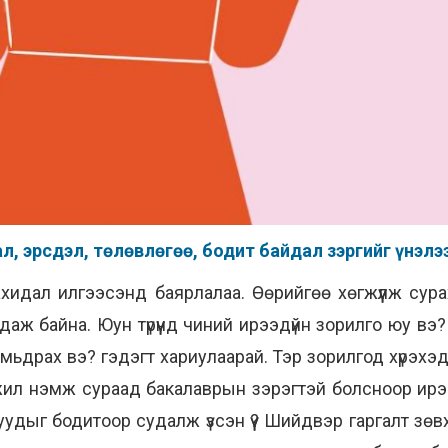
 тал, эрсдэл, төлөвлөгөө, бодит байдал зэргийг үнэлэ
ахидал илгээсэнд баярлалаа. Өөрийгөө хөгжүүлж су
аж байна. Юун түрүүнд чиний ирээдүйн зорилго юу вэ?
 амьдрах вэ? гэдэгт хариулаарай. Тэр зорилгод хүрэх
,5 жил нэмж сураад бакалаврын зэрэгтэй болсноор ир
дыг бодитоор судалж үзсэн үү? Шийдвэр гаргалт зөвх