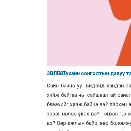
ЗӨВЛӨГӨӨ: Тухайн сонголтын давуу
Сайн байна уу. Бидэнд хандан з
хийж байгаа нь сайшаалтай санагд
бүтээхийг хүсэж байна вэ? Хэрхэн
зэрэг нөлөө үзүүлэх вэ? Тэгвэл 1
вэ? Өөр ажлын байр, өөр боломжуу