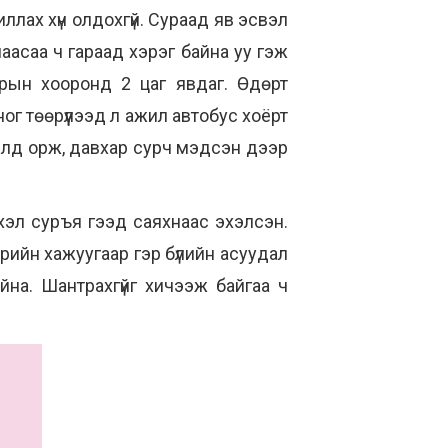
лах хүн олдохгүй. Сураад яв эсвэл
жлаасаа ч гараад хэрэг байна уу гэж
рын хооронд 2 цаг явдаг. Өдөрт
ог төөрүүлээд л ажил автобус хоёрт
илд орж, давхар сурч мэдсэн дээр
хэл суръя гээд саяхнаас эхэлсэн.
рийн хажуугаар гэр бүлийн асуудал
на. Шантрахгүйг хичээж байгаа ч