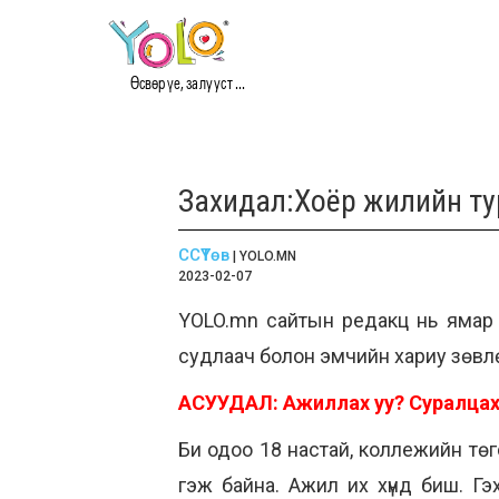
Өсвөр үе, залууст ...
Захидал:Хоёр жилийн турш
ССҮТөв
| YOLO.MN
2023-02-07
YOLO.mn сайтын редакц нь ямар н
судлаач болон эмчийн хариу зөвлө
АСУУДАЛ: Ажиллах уу? Суралцах
Би одоо 18 настай, коллежийн төг
гэж байна. Ажил их хүнд биш. Г