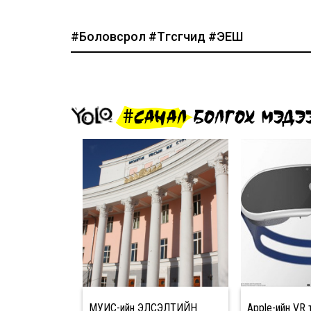
#Боловсрол
#Төгсөгчид
#ЭЕШ
#САНАЛ БОЛГОХ МЭДЭ
МУИС-ийн ЭЛСЭЛТИЙН
Apple-ийн VR