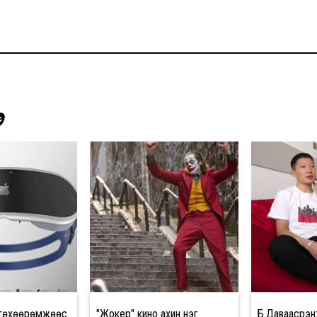
Э
 төхөөрөмжөөс
"Жокер" кино ахин нэг
Б.Даваасүрэн