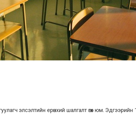
гуулагч элсэлтийн ерөнхий шалгалт өгөх юм. Эдгээрийн 