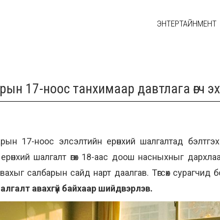
ЭНТЕРТАЙНМЕНТ
арын 17-ноос танхимаар давтлага өгч э
 сарын 17-ноос элсэлтийн ерөнхий шалгалтад бэлтгэ
 ерөнхий шалгалт өгөх 18-аас доош насныхныг дархл
ахыг салбарын сайд нарт даалгав. Төгсөх сурагчид 
алгалт авахгүй байхаар шийдвэрлэв.