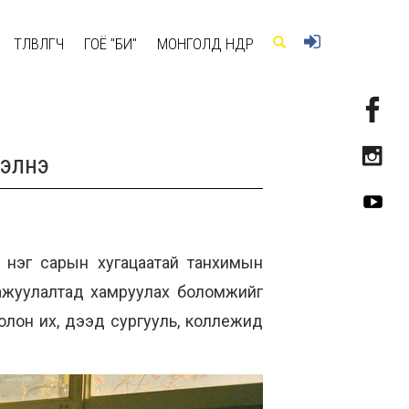
ТӨЛӨВЛӨГЧ
ГОЁ "БИ"
МОНГОЛД ӨНӨӨДӨР
хэлнэ
х нэг сарын хугацаатай танхимын
аажуулалтад хамруулах боломжийг
болон их, дээд сургууль, коллежид