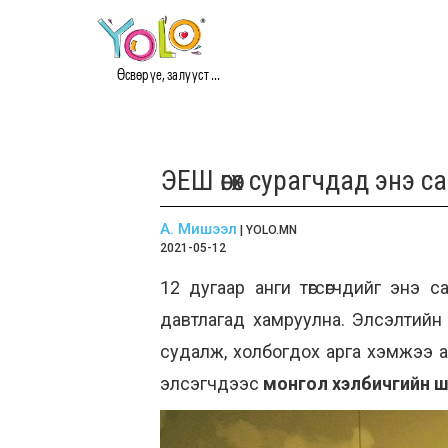
Өсвөр үе, залууст ...
ЭЕШ өгөх сурагчдад энэ с
А. Мишээл
| YOLO.MN
2021-05-12
12 дугаар анги төгсөгчдийг энэ
давтлагад хамруулна. Элсэлтийн
судалж, холбогдох арга хэмжээ ав
элсэгчдээс
монгол хэлбичгийн ш