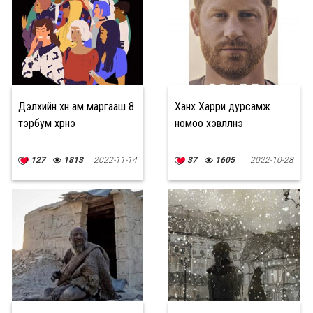
Дэлхийн хүн ам маргааш 8
Ханхүү Харри дурсамж
тэрбум хүрнэ
номоо хэвлүүлнэ
127
1813
2022-11-14
37
1605
2022-10-28