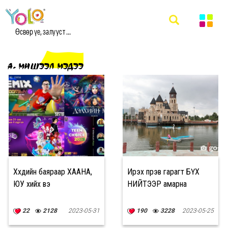
Өсвөр үе, залууст ...
А. МИШЭЭЛ МЭДЭЭ
Хүүхдийн баяраар ХААНА,
Ирэх пүрэв гарагт БҮХ
ЮУ хийх вэ
НИЙТЭЭР амарна
22
2128
2023-05-31
190
3228
2023-05-25