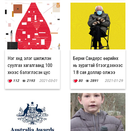
Нэг хүнд элэг шилжүүлэн
Берни Сандерс өөрийнх
суулгах хагалгаанд 100
нь зурагтай бүтээгдэхүүнээс
хүнээс бэлэглэсэн цус
1.8 сая доллар олжээ
хэрэглэдэг...
112
2193
2021-03-01
80
2891
2021-01-29