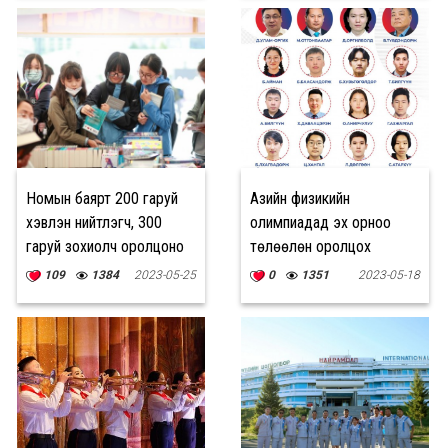
Номын баярт 200 гаруй
Азийн физикийн
хэвлэн нийтлэгч, 300
олимпиадад эх орноо
гаруй зохиолч оролцоно
төлөөлөн оролцох
Монголын багийн
109
1384
2023-05-25
0
1351
2023-05-18
бүрэлдэхүүн