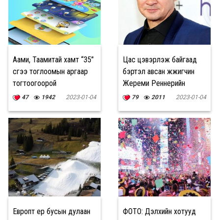
Аами, Таамитай хамт “35”
Цас цэвэрлэж байгаад
үсгээ тоглоомын аргаар
бэртэл авсан жүжигчин
тогтоогоорой
Жереми Реннерийн
биеийн байдал хүнд байна
47
1942
2023-01-04
79
2011
2023-01-04
Европт ер бусын дулаан
ФОТО: Дэлхийн хотууд