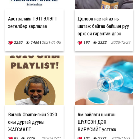
Австралийн ТЭТГЭЛЭГТ
Долоон настай ах нь
хөтөлбөр зарлалаа
шатаж байгаа байшин руу
орж ой гарантай дүүгээ
аварчээ
2250
14561
2021-01-05
197
2322
2020-12-29
Barack Obama-гийн 2020
Ам зайлагч шингэн
оны дуртай дууны
ШҮЛСЭН ДЭХ
ЖАГСААЛТ
ВИРУСИЙГ устгаж
байгаа нь тогтоогджээ
85
2776
2020-12-21
101
2321
2020-11-21