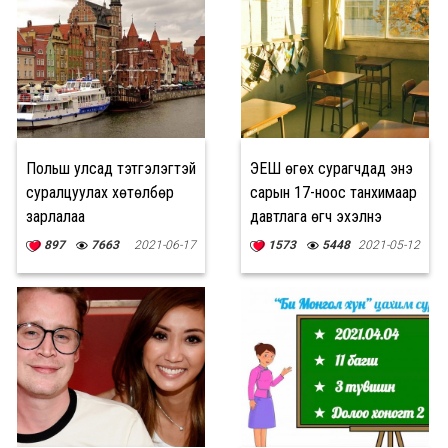
Польш улсад тэтгэлэгтэй
ЭЕШ өгөх сурагчдад энэ
суралцуулах хөтөлбөр
сарын 17-ноос танхимаар
зарлалаа
давтлага өгч эхэлнэ
897
7663
2021-06-17
1573
5448
2021-05-12