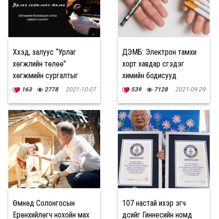
Хүүхэд, залуус “Урлаг
ДЭМБ: Электрон тамхи
хөгжлийн төлөө”
хорт хавдар үүсгэдэг
хөгжмийн сургалтыг
химийн бодисууд
цахимаар авах
агуулдаг
163
2778
2021-10-07
539
7128
2021-09-29
боломжтой боллоо
Өмнөд Солонгосын
107 настай ихэр эгч
Ерөнхийлөгч нохойн мах
дүүсийг Гиннесийн номд