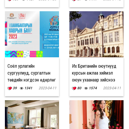
Соёл урлагийн
Их Британийн оюутнууд
сургуулиуд, сургалтын
курсын ажлаа хиймэл
төвүүдийн нэгдсэн өдөрлөг
оюун ухаанаар хийснээ
болно
хүлээн зөвшөөрчээ
39
1341
2023-04-11
80
1574
2023-04-11