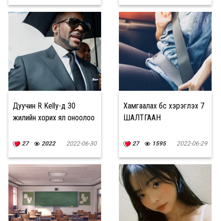
жилийн ял оноожээ
Дуучин R Kelly-д 30
Хамгаалах бүс хэрэглэх 7
жилийн хорих ял оноолоо
ШАЛТГААН
27
2022
2022-06-30
27
1595
2022-06-29