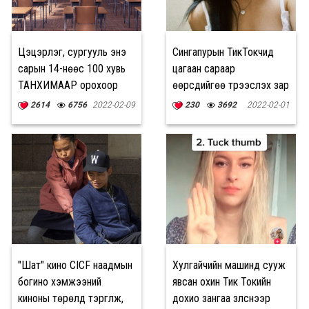
Цэцэрлэг, сургууль энэ
Сингапурын ТикТокчид
сарын 14-нөөс 100 хувь
цагаан сараар
ТАНХИМААР орохоор
өөрсдийгөө түрээслэх зар
боллоо
тавьжээ
2614
6756
2022-02-09
230
3692
2022-02-01
"Шат" кино CICF наадмын
Хулгайчийн машинд сууж
богино хэмжээний
явсан охин Тик Токийн
киноны төрөлд тэргүүлж,
дохио зангаа үзүүлснээр