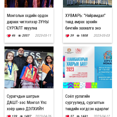
Монголын хүүхдийн ордон
ХУВААРЬ: "Найрамдал"
дараах чиглэлээр ЗУНЫ
төвд амрах эрхийн
СУРГАЛТ явуулна
бичгийн захиалга энэ
сарын 15-наас эхэлнэ
46
2057
2023-05-11
39
1808
2023-05-03
Сурагчдын шатрын
Соёл урлагийн
ДАШТ-ээс Монгол Улс
сургуулиуд, сургалтын
хоёр шинэ ДЭЛХИЙН
төвүүдийн нэгдсэн өдөрлөг
АВАРГАТАЙ болжээ
өнөөдөр болно
139
1487
2023-04-26
37
1441
2023-04-12