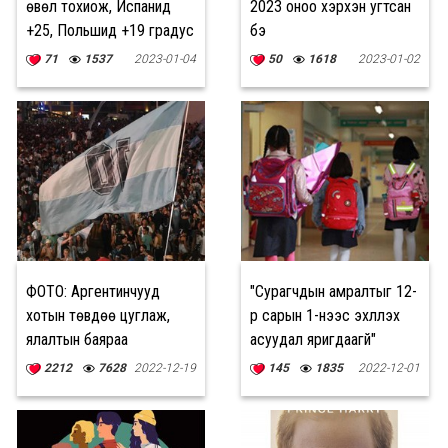
өвөл тохиож, Испанид
2023 оноо хэрхэн угтсан
+25, Польшид +19 градус
бэ
хүрчээ
71
1537
2023-01-04
50
1618
2023-01-02
ФОТО: Аргентинчууд
"Сурагчдын амралтыг 12-
хотын төвдөө цуглаж,
р сарын 1-нээс эхлүүлэх
ялалтын баяраа
асуудал яригдаагүй"
тэмдэглэжээ
2212
7628
2022-12-19
145
1835
2022-12-01