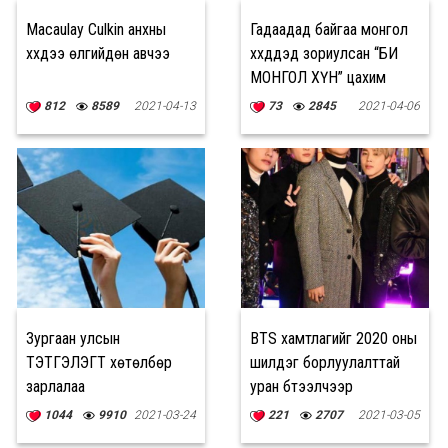
Macaulay Culkin анхны
Гадаадад байгаа монгол
хүүхдээ өлгийдөн авчээ
хүүхдүүдэд зориулсан “БИ
МОНГОЛ ХҮН” цахим
сургууль нээлээ
812
8589
2021-04-13
73
2845
2021-04-06
Зургаан улсын
BTS хамтлагийг 2020 оны
ТЭТГЭЛЭГТ хөтөлбөр
шилдэг борлуулалттай
зарлалаа
уран бүтээлчээр
нэрлэжээ
1044
9910
2021-03-24
221
2707
2021-03-05