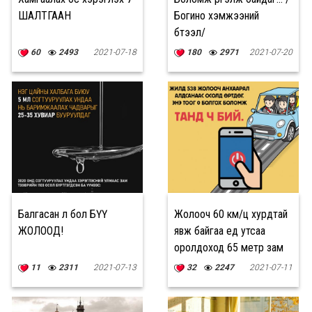
ШАЛТГААН
Богино хэмжээний
бүтээл/
60
2493
2021-07-18
180
2971
2021-07-20
Балгасан л бол БҮҮ
Жолооч 60 км/ц хурдтай
ЖОЛООД!
явж байгаа үед утсаа
оролдоход 65 метр зам
туулсан байдаг
11
2311
2021-07-13
32
2247
2021-07-11