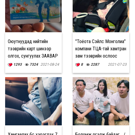
Оюутнуудад нийтийн
"Тоёота Сэйлс Монголиа"
тээврийн карт шинээр
компани ТЦА-тай хамтран
олгох, сунгуулах ЗААВАР
зам тээврийн ослоос
сэргийлэх "Аюулгүй, Аз
1293
7324
2021-08-24
8
2287
2021-07-23
жаргалтай" аяныг
өрнүүллээ
Хамгаалах бүс хэрэглэх 7
Боломж үргэлж байдаг... /