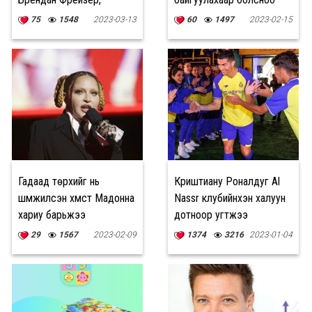
Мишель Ёо нар
зарлалаа
75
1548
2023-03-13
60
1497
2023-02-15
шалгарлаа
Гадаад төрхийг нь
Криштиану Роналдуг Al
шүүмжилсэн хүмүүст Мадонна
Nassr клубийнхэн халуун
хариу барьжээ
дотноор угтжээ
29
1567
2023-02-09
1374
3216
2023-01-04