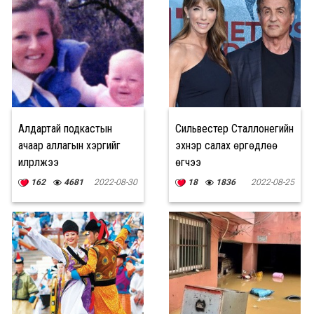
Алдартай подкастын
Сильвестер Сталлонегийн
ачаар аллагын хэргийг
эхнэр салах өргөдлөө
илрүүлжээ
өгчээ
162
4681
2022-08-30
18
1836
2022-08-25