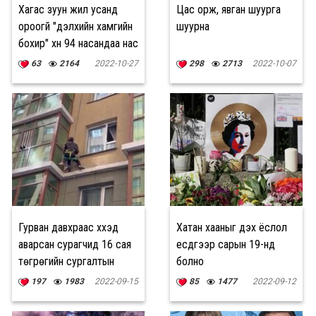
Хагас зуун жил усанд
Цас орж, явган шуурга
ороогүй "дэлхийн хамгийн
шуурна
бохир" хүн 94 насандаа нас
баржээ
63
2164
2022-10-27
298
2713
2022-10-07
Гурван давхраас хүүхэд
Хатан хааныг үдэх ёслол
аварсан сурагчид 16 сая
есдүгээр сарын 19-нд
төгрөгийн сургалтын
болно
батламж гардуулжээ
197
1983
2022-09-15
85
1477
2022-09-12