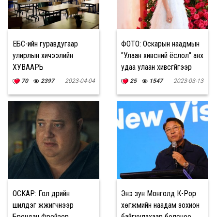
ЕБС-ийн гуравдугаар
ФОТО: Оскарын наадмын
улирлын хичээлийн
"Улаан хивсний ёслол" анх
ХУВААРЬ
удаа улаан хивсгүйгээр
боллоо
70
2397
2023-04-04
25
1547
2023-03-13
ОСКАР: Гол дүрийн
Энэ зун Монголд К-Pop
шилдэг жүжигчнээр
хөгжмийн наадам зохион
Брендан Фрейзер,
байгуулахаар болсноо