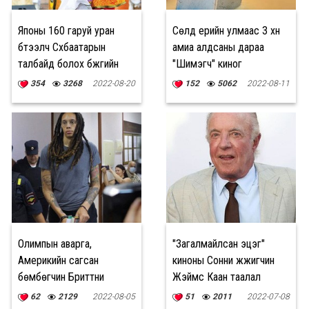
Японы 160 гаруй уран
Сөүлд үерийн улмаас 3 хүн
бүтээлч Сүхбаатарын
амиа алдсаны дараа
талбайд болох бүжгийн
"Шимэгч" киног
наадамд оролцоно
санагдуулам сууцнуудыг
354
3268
2022-08-20
152
5062
2022-08-11
хоригложээ
Олимпын аварга,
"Загалмайлсан эцэг"
Америкийн сагсан
киноны Сонни жүжигчин
бөмбөгчин Бриттни
Жэймс Каан таалал
Грайнерт Оросын шүүх 9
төгсжээ
62
2129
2022-08-05
51
2011
2022-07-08