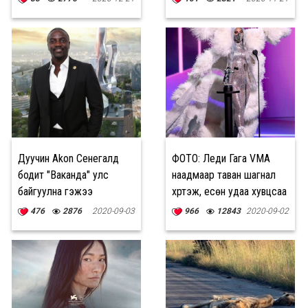
Дуучин Akon Сенегалд
ФОТО: Леди Гага VMA
бодит "Ваканда" улс
наадмаар таван шагнал
байгуулна гэжээ
хүртэж, есөн удаа хувцсаа
сольжээ
476
2876
2020-09-03
966
12843
2020-09-02