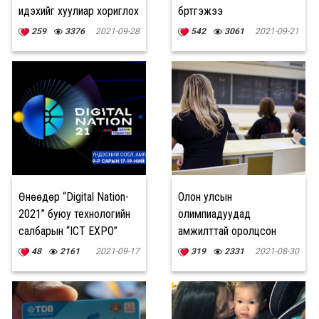
идэхийг хуулиар хориглох
бүртгэжээ
саналтай байгаагаа
259
3376
2021-09-28
542
3061
2021-09-21
хэлжээ
Өнөөдөр “Digital Nation-
Олон улсын
2021” буюу технологийн
олимпиадуудад
салбарын “ICT EXPO”
амжилттай оролцсон
нээлтээ хийнэ
сурагчдад
48
2161
2021-09-17
319
2331
2021-08-30
Ерөнхийлөгчийн
нэрэмжит урамшуулал
олгоно