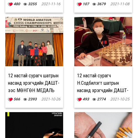
Оскарт өрсөлдөх эрхээ
аврагдаж чаджээ
480
3255
2021-11-16
107
3679
2021-11-08
авчээ
12 настай сурагч шатрын
12 настай сурагч
насанд хүрэгчдийн ДАШТ-
Н.Содбилэгт шатрын
ээс МӨНГӨН МЕДАЛЬ
насанд хүрэгчдийн ДАШТ-
хүртлээ
д хошуучилж байна
566
2393
2021-10-26
493
2774
2021-10-25