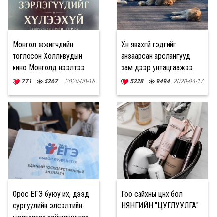
Монгол жүжигчдийн
Хүн явахгүй гэдгийг
тоглосон Холливудын
анзаарсан арслангууд
кино Монголд нээлтээ
зам дээр унтацгаажээ
хийнэ
771
5267
2020-08-16
5228
9494
2020-04-17
Орос ЕГЭ буюу их, дээд
Гоо сайхны цүнх бол
сургуулийн элсэлтийн
НЯНГИЙН "ЦУГЛУУЛГА"