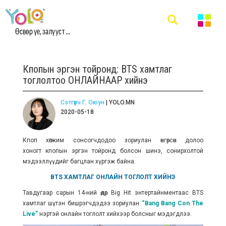
Өсвөр үе, залууст ...
Кпопын эргэн тойронд: BTS хамтлаг
тоглолтоо ОНЛАЙНААР хийнэ
Сэтгүүлч Г. Оюун
| YOLO.MN
2020-05-18
Кпоп хөгжим сонсогчдодоо зориулан өнгөрсөн долоо
хоногт кпопын эргэн тойронд болсон шинэ, сонирхолтой
мэдээллүүдийг багцлан хүргэж байна.
BTS ХАМТЛАГ ОНЛАЙН ТОГЛОЛТ ХИЙНЭ
Тавдугаар сарын 14-ний өдөр Big Hit энтертайнментаас BTS
хамтлаг шүтэн бишрэгчдэдээ зориулан
“Bang Bang Con The
Live”
нэртэй онлайн тоглолт хийхээр болсныг мэдэгдлээ.