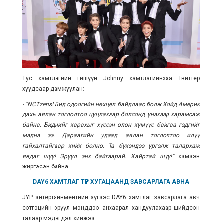
Тус хамтлагийн гишүүн Johnny хамтлагийнхаа Твиттер
хуудсаар дамжуулан:
- “NCTzens! Бид одоогийн нөхцөл байдлаас болж Хойд Америк
дахь аялан тоглолтоо цуцлахаар болсонд үнэхээр харамсаж
байна. Биднийг харахыг хүссэн олон хүмүүс байгаа гэдгийг
мэднэ ээ. Дараагийн удаад аялан тоглолтоо
илүү
гайхалтайгаар
хийх болно. Та бүхэндээ үргэлж талархаж
явдаг шүү! Эрүүл энх байгаарай. Хайртай шүү!”
хэмээн
жиргэсэн байна.
DAY6 ХАМТЛАГ ТҮР ХУГАЦААНД ЗАВСАРЛАГА АВНА
JYP энтертайнментийн зүгээс DAY6 хамтлаг завсарлага авч
сэтгэцийн эрүүл мэнддээ анхаарал хандуулахаар шийдсэн
талаар мэдэгдэл хийжээ.