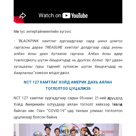
Мөн тус энтертайнментийн зүгээс:
- “BLACKPINK хамтлаг зургаадугаар сард шинэ цомгоо
гаргасны дараа TREASURE хамтлаг
долдугаар сард
анхны
албан ёсны уран бүтээлээ гаргана. Албан ёсны өдөр
товлогдмогц шүтэн бишрэгчдэд нь дуулгах болно. Урт удаан
хугацааны турш тэднийг хүлээсэн шүтэн бишрэгчдэд нь
баярлалаа”
хэмээн мэдэгджээ.
NCT 127 ХАМТЛАГ ХОЙД АМЕРИК ДАХЬ АЯЛАН
ТОГЛОЛТОО ЦУЦАЛЖЭЭ
NCT 127 хамтлаг зургадугаар сарын 05-наас 21-ний өдрүүдэд
Хойд Америкийн хотуудаар аялан тоглолт хийхээр төлөвлөөд
байсан юм. Гэвч “COVID-19” цар тахлын улмаас тоглолтоо
цуцлахаар болсон байна.