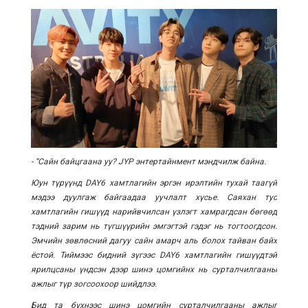
- “Сайн байцгаана уу? JYP энтертайнмент мэндчилж байна.
Юун түрүүнд DAY6 хамтлагийн эргэн ирэлтийн тухай таагүй
мэдээ дуулгаж байгаадаа уучлалт хүсье. Саяхан тус
хамтлагийн гишүүд нарийвчилсан үзлэгт хамрагдсан бөгөөд
тэдний зарим нь түгшүүрийн эмгэгтэй гэдэг нь тогтоогдсон.
Эмчийн зөвлөсний дагуу сайн амарч аль болох тайван байх
ёстой. Тиймээс бидний зүгээс DAY6 хамтлагийн гишүүдтэй
ярилцсаны үндсэн дээр шинэ цомгийнх нь сурталчилгааны
ажлыг түр зогсоохоор шийдлээ.
Бид та бүхнээс шинэ цомгийн сурталчилгааны ажлыг