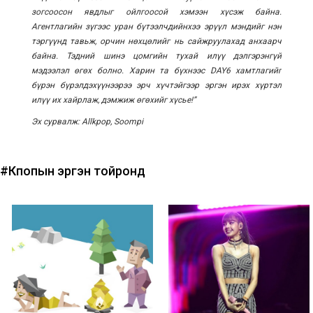
зогсоосон явдлыг ойлгоосой хэмээн хүсэж байна.
Агентлагийн зүгээс уран бүтээлчдийнхээ эрүүл мэндийг нэн
тэргүүнд тавьж, орчин нөхцөлийг нь сайжруулахад анхаарч
байна. Тэдний шинэ цомгийн тухай илүү дэлгэрэнгүй
мэдээлэл өгөх болно. Харин та бүхнээс DAY6 хамтлагийг
бүрэн бүрэлдэхүүнээрээ эрч хүчтэйгээр эргэн ирэх хүртэл
илүү их хайрлаж, дэмжиж өгөхийг хүсье!”
Эх сурвалж: Allkpop, Soompi
#Кпопын эргэн тойронд