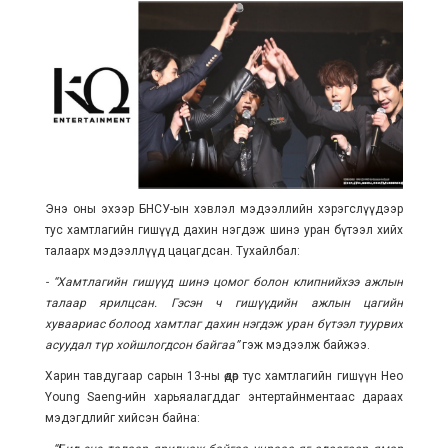
Энэ оны эхээр БНСУ-ын хэвлэл мэдээллийн хэрэгслүүдээр
тус хамтлагийн гишүүд дахин нэгдэж шинэ уран бүтээл хийх
талаарх мэдээллүүд цацагдсан. Тухайлбал:
- “Хамтлагийн гишүүд шинэ цомог болон клипнийхээ ажлын
талаар ярилцсан. Гэсэн ч гишүүдийн ажлын цагийн
хуваариас болоод хамтлаг дахин нэгдэж уран бүтээл туурвих
асуудал түр хойшлогдсон байгаа”
гэж мэдээлж байжээ.
Харин тавдугаар сарын 13-ны өдөр тус хамтлагийн гишүүн Heo
Young Saeng-ийн харьяалагддаг энтертайнментаас дараах
мэдэгдлийг хийсэн байна: