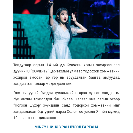
Тавдугаар сарын 14-ний өдөр
Куачонь
хотын захиргаанаас
дуучин IU "
COVID-19" цар тахлын улмаас тодорхой хэмжээний
хохирол амссан, ар гэр нь асуудалтай байгаа айлуудад
хандив өгсөн талаар мэдэгдсэн юм.
Энэ нь түүний бусдад тусламжийн гараа сунган хандив өгч
буй анхны тохиолдол биш билээ. Тэрээр энэ сарын эхээр
“Ногоон шүхэр” хүүхдийн санд тодорхой хэмжээний мөнгө
хандивласан бөгөөд үүний дараа Солонгос улсын Янпён мужид
10 сая вон хандивлажээ.
MINZY ШИНЭ УРАН БҮТЭЭЛ ГАРГАНА