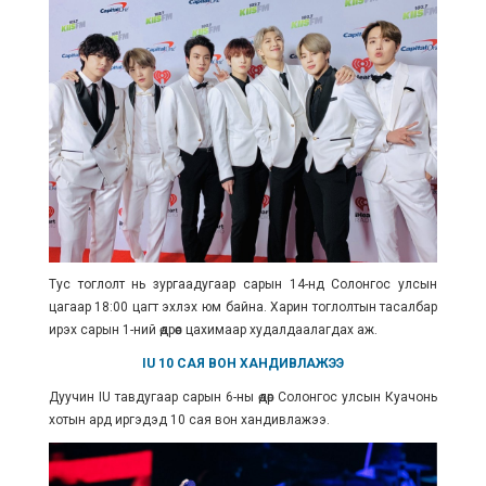
Тус тоглолт нь зургаадугаар сарын 14-нд Солонгос улсын
цагаар 18:00 цагт эхлэх юм байна. Харин тоглолтын тасалбар
ирэх сарын 1-ний өдрөөс цахимаар худалдаалагдах аж.
IU 10 САЯ ВОН ХАНДИВЛАЖЭЭ
Дуучин IU тавдугаар сарын 6-ны өдөр Солонгос улсын Куачонь
хотын ард иргэдэд 10 сая вон хандивлажээ.