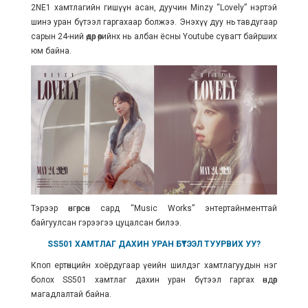
2NE1 хамтлагийн гишүүн асан, дуучин Minzy “Lovely” нэртэй
шинэ уран бүтээл гаргахаар болжээ. Энэхүү дуу нь тавдугаар
сарын 24-ний өдөр өөрийнх нь албан ёсны Youtube сувагт байрших
юм байна.
Тэрээр өнгөрсөн сард “Music Works” энтертайнменттай
байгуулсан гэрээгээ цуцалсан билээ.
SS501 ХАМТЛАГ ДАХИН УРАН БҮТЭЭЛ ТУУРВИХ УУ?
Кпоп ертөнцийн хоёрдугаар үеийн шилдэг хамтлагуудын нэг
болох SS501 хамтлаг дахин уран бүтээл гаргах өндөр
магадлалтай байна.