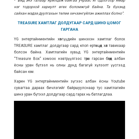
- “Бид энэ талаар ярилцаж байгаа учраас яг одоогоор ямар
нэг тодорхой хариулт өгөх боломжгүй байна. Та бүхэнд
сайхан мэдээ дуулгахын төлөө хичээнгүйлэн ажиллах болно”
.
TREASURE ХАМТЛАГ ДОЛДУГААР САРД ШИНЭ ЦОМОГ
ГАРГАНА
YG энтертайнментийн хөвгүүдийн шинэхэн хамтлаг болох
TREASURE хамтлаг долдугаар сард кпоп ертөнцөд хөл тавихаар
болсон байна. Хамтлагийн хувьд YG энтертайнментийн
“Treasure Box” хэмээх нэвтрүүлгээс төрөн гарсан бөгөөд албан
ёсны уран бүтээл нь олны дунд багагүй хүлээлт үүсгээд
байсан юм.
Харин YG энтертайнментийн зүгээс албан ёсны Youtube
сувагтаа дараах бичлэгийг байршуулснаар тус хамтлагийн
шинэ уран бүтээл долдугаар сард гарах нь батлагдлаа.