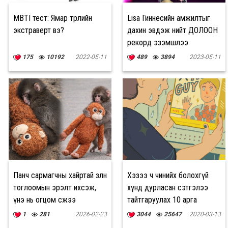
MBTI тест: Ямар төрлийн
Lisa Гиннесийн амжилтыг
экстраверт вэ?
дахин эвдэж нийт ДОЛООН
рекорд эзэмшлээ
175
10192
2022-05-11
489
3894
2023-05-11
Панч сармагчны хайртай зөөлөн
Хэзээ ч чинийх болохгүй
тоглоомын эрэлт ихсэж,
хүнд дурласан сэтгэлээ
үнэ нь огцом өсжээ
тайтгаруулах 10 арга
1
281
2026-02-23
3044
25647
2020-03-13