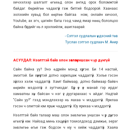
хичээлээр шалгалт өгөхөд олон ангид орох боломжтой
байдаг. Өөрийгөө чадахгүй гэж битгий бодоорой. Хаанаас
эхлэхийн хувьд бол өөртөө байгаа ном, онлайн хичээл,
Youtube, ах эгч, цагийн багш гээд чамд ямар нөөц бололцоо
байна бүгдийг нь л эрэлхийлж, ашиглаарай.
- Сэтгэл судлалын үндэсний төв
Туслах сэтгэл судлаач М. Анир
АСУУДАЛ: Нээлттэй байх олон зөвлөгөө уншсан ч үр дүнгүй
Сайн байна уу? Энэ өдрийн мэнд хүргэе. Би 14 настай,
эмэгтэй. Би хүмүүстэй дотно харилцаж чаддаггүй. Хэлье гэсэн
зүйлээ хэлж чаддаггүй. Хамт баймаар, дотно баймаар байвч
өөрийн мэдэлгүй л зугтчихдаг. Бүр үе үе манай гэр ирдэг
хамаатны хүн байсан ч нэг үг дуугарахаас ч айдаг. Надтай
"Сайн уу?" гээд мэндлэхээр нь яахаа ч мэддэггүй. Ярилаа
гэсэн ч олигтой юм ярьж чаддаггүй. Юу ярихаа ч мэддэггүй.
Нээлттэй байх талаар маш олон зөвлөгөө уншсан ч үр дүнгээ
өгөхгүй юм. Найзад минь хэцүү зүйл тохиолдоход дэмжье, эерэг
зөвлөгөө өгье гэж бодсон ч юу ч хийж чаддаггүй. Хааяа