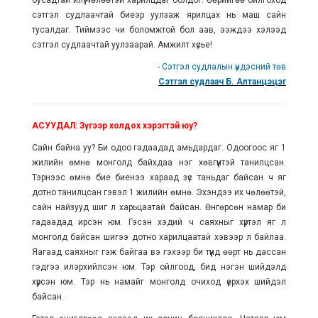
бусадтай илүү чөлөөтэй харилцдаг болдог. Өөрийгөө ойлгоход
сэтгэл судлаачтай биеэр уулзаж ярилцах нь маш сайн
тусалдаг. Тиймээс чи боломжтой бол аав, ээждээ хэлээд
сэтгэл судлаачтай уулзаарай. Амжилт хүсье!
- Сэтгэл судлалын үндэсний төв
Сэтгэл судлаач Б. Алтанцэцэг
АСУУДАЛ: Зүгээр холдох хэрэгтэй юу?
Сайн байна уу? Би одоо гадаадад амьдардаг. Одоогоос яг 1
жилийн өмнө монголд байхдаа нэг хөвгүүнтэй танилцсан.
Тэрнээс өмнө бие биенээ хараад зүс таньдаг байсан ч яг
дотно танилцсан гэвэл 1 жилийн өмнө. Эхэндээ их чөлөөтэй,
сайн найзууд шиг л харьцаатай байсан. Өнгөрсөн намар би
гадаадад ирсэн юм. Гэсэн хэдий ч саяхныг хүртэл яг л
монголд байсан шигээ дотно харилцаатай хэвээр л байлаа.
Яагаад саяхныг гэж байгаа вэ гэхээр би түүнд өөрт нь дассан
гэдгээ илэрхийлсэн юм. Тэр ойлгоод, бид нэгэн шийдэлд
хүрсэн юм. Тэр нь намайг монголд очиход үерхэх шийдэл
байсан.