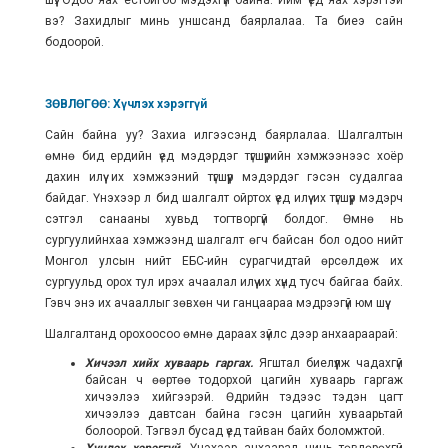
шүү. Одоо яах ёстойгоо мэдэхгүй байна. Ийм үед яах хэрэгтэй
вэ? Захидлыг минь уншсанд баярлалаа. Та биеэ сайн
бодоорой.
ЗӨВЛӨГӨӨ: Хүчлэх хэрэггүй
Сайн байна уу? Захиа илгээсэнд баярлалаа. Шалгалтын
өмнө бид ердийн үед мэдэрдэг түгшүүрийн хэмжээнээс хоёр
дахин илүү их хэмжээний түгшүүр мэдэрдэг гэсэн судалгаа
байдаг. Үнэхээр л бид шалгалт ойртох үед илүү их түгшүүр мэдэрч
сэтгэл санааны хувьд тогтворгүй болдог. Өмнө нь
сургуулийнхаа хэмжээнд шалгалт өгч байсан бол одоо нийт
Монгол улсын нийт ЕБС-ийн сурагчидтай өрсөлдөж их
сургуульд орох тул ирэх ачаалал илүү их хүнд тусч байгаа байх.
Гэвч энэ их ачааллыг зөвхөн чи ганцаараа мэдрээгүй юм шүү.
Шалгалтанд орохоосоо өмнө дараах зүйлс дээр анхаараарай:
Хичээл хийх хуваарь гаргах.
Ягштал биелүүлж чадахгүй
байсан ч өөртөө тодорхой цагийн хуваарь гаргаж
хичээлээ хийгээрэй. Өдрийн тэдээс тэдэн цагт
хичээлээ давтсан байна гэсэн цагийн хуваарьтай
болоорой. Тэгвэл бусад үед тайван байх боломжтой.