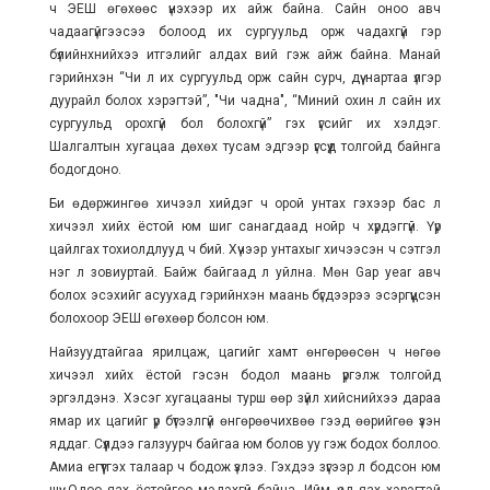
ч ЭЕШ өгөхөөс үнэхээр их айж байна. Сайн оноо авч
чадаагүйгээсээ болоод их сургуульд орж чадахгүй гэр
бүлийнхнийхээ итгэлийг алдах вий гэж айж байна. Манай
гэрийнхэн “Чи л их сургуульд орж сайн сурч, дүү нартаа үлгэр
дуурайл болох хэрэгтэй”, "Чи чадна", “Миний охин л сайн их
сургуульд орохгүй бол болохгүй” гэх үгсийг их хэлдэг.
Шалгалтын хугацаа дөхөх тусам эдгээр үгсүүд толгойд байнга
бодогдоно.
Би өдөржингөө хичээл хийдэг ч орой унтах гэхээр бас л
хичээл хийх ёстой юм шиг санагдаад нойр ч хүрдэггүй. Үүр
цайлгах тохиолдлууд ч бий. Хүчээр унтахыг хичээсэн ч сэтгэл
нэг л зовиуртай. Байж байгаад л уйлна. Мөн Gap year авч
болох эсэхийг асуухад гэрийнхэн маань бүгдээрээ эсэргүүцсэн
болохоор ЭЕШ өгөхөөр болсон юм.
Найзуудтайгаа ярилцаж, цагийг хамт өнгөрөөсөн ч нөгөө
хичээл хийх ёстой гэсэн бодол маань үргэлж толгойд
эргэлдэнэ. Хэсэг хугацааны турш өөр зүйл хийснийхээ дараа
ямар их цагийг үр бүтээлгүй өнгөрөөчихвөө гээд өөрийгөө үзэн
яддаг. Сүүлдээ галзуурч байгаа юм болов уу гэж бодох боллоо.
Амиа егүүтгэх талаар ч бодож үзлээ. Гэхдээ зүгээр л бодсон юм