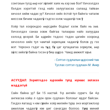
сонгохын тулд өөр нэг зүйлийг хаях нь хэр зөв бол? Хичээлдээ
бэлдэх хэрэгтэй гээд найз залуугаасаа салаад тайван
хичээл хийж чадах уу? Хичээл хийх ёстой тул байнга чаталж
мессэж бичиж чадахгүй гэдгээ хэлж чадахгүй гэж үү?
Хоёр тал хоорондоо өөрсдийн бодлыг хэлж байх нь зөв.
Хичээлдээ санаа зовж байгаа талаараа найз залуудаа
хэлээд үзээрэй. Би өдрийн тэдээс тэдэн цагийн хооронд
хичээлээ хийх тул чамтай харилцаж чадахгүй болов уу гэх
мэт. Үерхэнэ гэдэг нь түүнд бүх цаг хугацаагаа зориулж, өөр
зүйлс хийхгүй байна гэсэн үг биш шүү дээ. Чамд амжилт хүсье.
- Сэтгэл судлалын үндэсний төв
Туслах сэтгэл судлаач М. Анир
АСУУДАЛ: Зорилгодоо хүрэхийн тулд юунаас эхлэхээ
мэддэггүй
Сайн байна уу? Би 15 настай. 9-р ангийн сурагч. Би 4-р
ангиасаа хойш л одон орон судлаач болохыг хүсдэг байсан.
Гэхдээ яагаад ч юм сүүлийн хоёр жилийн турш энэ мэргэжлээр
ажиллаж чадахгүй юм шиг санагдах боллоо. Хүмүүс миний