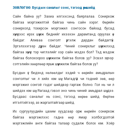
ЗӨВЛӨГӨӨ: Бусдын саналыг сонс, тэгээд өөрөө шийд
Сайн байна уу? Захиа илгээсэнд баярлалаа. Сонирхож
байгаа мэргэжилтэй байгаа чинь сайн хэрэг. Өөрийн
сонирхолд тохирсон мэргэжил сонгосон байхад бусад
хүмүүсээс ирэх шүүмж биднийг ихээхэн дарамтанд оруулах үе
байдаг. Аливаа сонголт үргэлж дардан байдаггүй.
Эргэлзээгээр дүүрэн байдаг. Чиний сонирхлыг шүүмжлээд
байгаа хүмүүс тэр чиглэлийг хэр сайн мэдэх бол? Тэд мэдэж
байгаа болохоороо шүүмжилж байгаа болов уу? Эсвэл зүгээр
сэтгэлийн хөөрлөөр ярьж шүүмжилж байгаа болов уу?
Бусдын үг бидэнд нөлөөлдөг хэдий ч өөрийн амьдралын
сонголтыг чи л хийх юм шүү. Магадгүй чи тэдний зөв, өөр
мэргэжил сонгоё гэдэг шийдвэр гаргаж болно. Гол нь чи л
шийдэх юм шүү. Яагаад гэвэл энэ чинь чиний амьдрал шүү дээ.
Бусдаас саналыг нь сонс, тэгээд өөрөө шийд. Өөртөө
итгэлтэйгээр, аз жаргалтайгаар шийд.
Их сургуулуудийн цахим хуудсаар орж өөрийн сонирхож
байгаа мэргэжлээс гадна өөр ямар холбогдолтой
мэргэжлийн анги байгаа талаар судалж болох юм. Хоёр