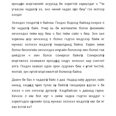
ирээдүйн мэргэжлийг асуухад би зоригтой хариулдаг ч “Чи
угаасаа чадахгүй ээ, энэ чиний чадах зүйл биш” гэх мэтээр
хэлдэг.
Эхэндээ тоодоггүй л байлаа. Гэхдээ бодоод байхад нээрээ л
би чадахгүй байх. Учир нь би математик болон физикийн
хичээлдээ тийм муу биш ч бас тийм сайн ч биш. Энэ хөл
хорионы үеэр хичээхэд л болно гэдгээ мэдсээр байж яг
юунаас эхлэхээ мэдэхгүй төөрөлдөөд байна. Харин хими
болон биологийн хичээлдээ илүү сайн болохоор эмч болъё гэж
шийдсэн ч эмч болох сонирхол байхгүй. Сонирхолгүй
мэргэжлээ эзэмшвэл ирээдүйд хэцүү ч энэнээс өөр сонголт
алга. Гэхдээ заавал одон орон судлаач биш ч үүнтэй төстэй,
янзтай, эрч хүчтэй мэргэжилтэй болмоор байна.
Даанч би бас л чадахгүй байх л даа. Надад хайр дурлал, найз
нөхөд, хэцүү үед түших тулах хүн байхгүй ганцаараа үлдсэн ч би
хэзээ ч хэн нэгнээр дутахгүй. Хэцүү байсан ч даваад гарна.
Хичээх л юм бол юуг ч хийж чадна гэдгээ мэддэг ч
зорилгодоо хүрэхийн тулд юунаас эхлэхээ мэдэхгүй юм. Би яг
яах ёстой вэ?