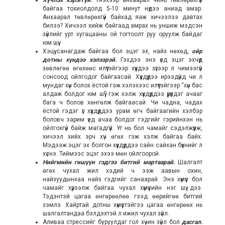
Хүчлэх хэрэггүй.
Үнэхээр анхаарал чинь төвлөрөхгүй
байгаа тохиолдолд 5-10 минут нүдээ аниад амар.
Анхаарал төвлөрөхгүй байхад яаж хичээлээ давтах
билээ? Хичээл хийж байгаад амрах нь уншиж мэдсэн
зүйлийг урт хугацааны ой тогтоолт руу оруулж байдаг
юм шүү.
Хэцүү санагдаж байгаа бол эцэг эх, найз нөхөд,
ойр
дотны хүндээ хэлээрэй.
Гэхдээ энэ үед эцэг эхчүүд
зөвлөгөө өгөхөөс илүүтэйгээр хүүхдээ зүгээр л чимээгүй
сонсоод ойлгодог байгаасай. Хүүхдүүдээ ирээдүйд чи л
мундаг хүн болох ёстой гэж хэлэхээс илүүтэйгээр “хүн бас
алдаж болдог юм шүү” гэж хэлж хүүхдүүддээ үүрүүлдэг ачааг
бага ч болов хөнгөлж байгаасай. Чи чадна, чадах
ёстой гэдэг үг хүүхдүүддээ урам өгч байгаагийн хэлбэр
боловч зарим үед ачаа болдог гэдгийг гэрийнхэн нь
ойлгохгүй байж магадгүй. Уг нь бол чамайг сэдэлжүүлж,
хичээл хийх эрч хүч өгөх гэж хэлж байгаа байх.
Мэдээж эцэг эх болгон хүүхдүүддээ сайн сайхан бүхнийг л
хүснэ. Тиймээс эцэг эхээ мөн ойлгоорой.
Нийгмийн гишүүн гэдгээ битгий мартаарай.
Шалгалт
өгөх чухал жил хэдий ч ээж аавын охин,
найзуудынхаа найз гэдгийг санаарай. Энэ хүмүүс бол
чамайг хүрээлж байгаа чухал хүмүүсийн нэг шүү дээ.
Тэдэнтэй цагаа өнгөрөөлөө гээд өөрийгөө битгий
зэмлэ. Хайртай дотны хүмүүстэйгээ цагаа өнгөрөөх нь
шалгалтандаа бэлдэхтэй л ижил чухал зүйл.
Аливаа стрессийг буруулдаг гол хүчин зүйл бол
дасгал.