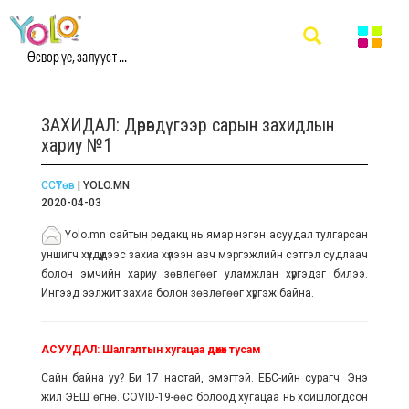
Өсвөр үе, залууст ...
ЗАХИДАЛ: Дөрөвдүгээр сарын захидлын
хариу №1
ССҮТөв
| YOLO.MN
2020-04-03
Yolo.mn сайтын редакц нь ямар нэгэн асуудал тулгарсан
уншигч хүүхдүүдээс захиа хүлээн авч мэргэжлийн сэтгэл судлаач
болон эмчийн хариу зөвлөгөөг уламжлан хүргэдэг билээ.
Ингээд ээлжит захиа болон зөвлөгөөг хүргэж байна.
АСУУДАЛ: Шалгалтын хугацаа дөхөх тусам
Сайн байна уу? Би 17 настай, эмэгтэй. ЕБС-ийн сурагч. Энэ
жил ЭЕШ өгнө. COVID-19-өөс болоод хугацаа нь хойшлогдсон