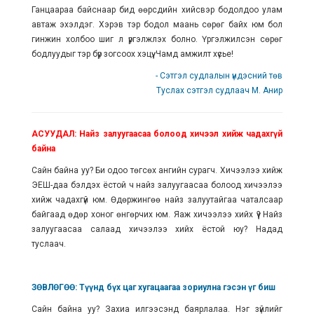
Ганцаараа байснаар бид өөрсдийн хийсвэр бодолдоо улам
автаж эхэлдэг. Хэрэв тэр бодол маань сөрөг байх юм бол
гинжин холбоо шиг л үргэлжлэх болно. Үргэлжилсэн сөрөг
бодлуудыг тэр бүр зогсоох хэцүү. Чамд амжилт хүсье!
- Сэтгэл судлалын үндэсний төв
Туслах сэтгэл судлаач М. Анир
АСУУДАЛ: Найз залуугаасаа болоод хичээл хийж чадахгүй
байна
Сайн байна уу? Би одоо төгсөх ангийн сурагч. Хичээлээ хийж
ЭЕШ-даа бэлдэх ёстой ч найз залуугаасаа болоод хичээлээ
хийж чадахгүй юм. Өдөржингөө найз залуутайгаа чаталсаар
байгаад өдөр хоног өнгөрчих юм. Яаж хичээлээ хийх үү? Найз
залуугаасаа салаад хичээлээ хийх ёстой юу? Надад
туслаач.
ЗӨВЛӨГӨӨ: Түүнд бүх цаг хугацаагаа зориулна гэсэн үг биш
Сайн байна уу? Захиа илгээсэнд баярлалаа. Нэг зүйлийг