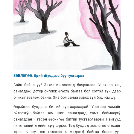
ЗӨВЛӨГӨӨ: Өөрийгөө бусдаас бүү тусгаарла
Сайн байна уу? Захиа илгээсэнд баярлалаа. Үнэхээр хэцүү
санагдаж, дотор онгойж өгөхгүй байгаа бол сэтгэл зүйч дээр
очихыг зөвлөж байна. Энэ бол санаа зовох зүйл биш юм шүү.
Өөрийгөө бусдаас битгий тусгаарлаарай. Үнэхээр чамайг
ойлгохгүй байгаа юм шиг санагдаад хамт баймааргүй
санагдсан ч гэсэн өөрийгөө битгий тусгаарлаарай. Найзууд
чинь чиний л үеийн хүмүүс шүү дээ. Тэд бусдад зөвлөгөө өгөхийг
хүссэн ч юу гэж хэлэхээ л мэдэхгүй байгаа болов уу.