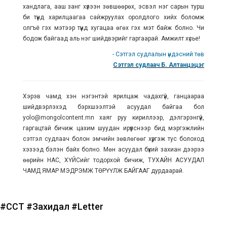
хандлага, ааш занг хүлээн зөвшөөрөх, эсвэл нэг сарын турш
би түүнд харилцаагаа сайжруулах оролдлого хийх боломж
олгъё гэх мэтээр түүнд хугацаа өгөх гэх мэт байж болно. Чи
бодож байгаад аль нэг шийдвэрийг гаргаарай. Амжилт хүсье!
- Сэтгэл судлалын үндэсний төв
Сэтгэл судлаач Б. Алтанцэцэг
Хэрэв чамд хэн нэгэнтэй ярилцаж чадахгүй, ганцаараа
шийдвэрлэхэд бэрхшээлтэй асуудал байгаа бол
yolo@mongolcontent.mn хаяг руу кириллээр, дэлгэрэнгүй,
гаргацтай бичиж цахим шуудан ирүүлснээр бид мэргэжлийн
сэтгэл судлаач болон эмчийн зөвлөгөөг хүргэж тус болоход
хэзээд бэлэн байх болно. Мөн асуудал бүхий захиан дээрээ
өөрийн НАС, ХҮЙСийг тодорхой бичиж, ТУХАЙН АСУУДАЛ
ЧАМД ЯМАР МЭДРЭМЖ ТӨРҮҮЛЖ БАЙГААГ дурдаарай.
#ССҮТ
#Захидал
#Letter