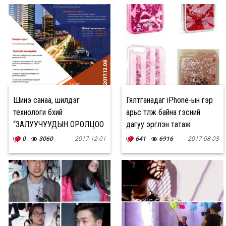
Шинэ санаа, шилдэг
Гялтганадаг iPhone-ын гэр
технологи бүхий
арьс түлж байна гэсний
“ЗАЛУУЧУУДЫН ОРОЛЦОО
дагуу эргүүлэн татаж
ХОТЫН ХӨГЖИЛД”
эхэлжээ
0
3060
2017-12-01
641
6916
2017-08-03
уралдаан зарлагдлаа