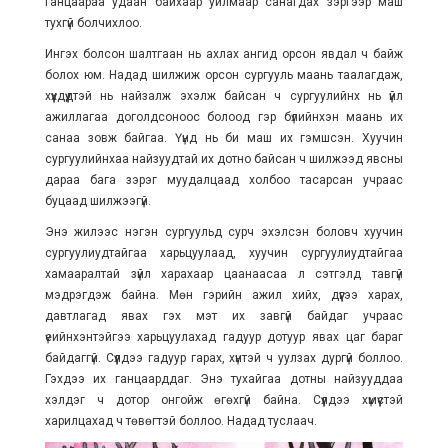
Ганцаараа удаан байхаар уйлмаар санагдах зэргээр маш
тухгүй болчихлоо.
Ингэх болсон шалтгаан нь ахлах ангид орсон явдал ч байж
болох юм. Надад шилжиж орсон сургууль маань таалагдаж,
хүүхдүүдтэй нь найзалж эхэлж байсан ч сургуулийнх нь үйл
ажиллагаа доголдсоноос болоод гэр бүлийнхэн маань их
санаа зовж байгаа. Үүнд нь би маш их гэмшсэн. Хуучин
сургуулийнхаа найзуудтай их дотно байсан ч шилжээд явсны
дараа бага зэрэг муудалцаад холбоо тасарсан учраас
буцаад шилжээгүй.
Энэ жилээс нэгэн сургуульд сурч эхэлсэн боловч хуучин
сургуулиудтайгаа харьцуулаад, хуучин сургуулиудтайгаа
хамааралтай зүйл харахаар цаанаасаа л сэтгэлд тавгүй
мэдрэгдэж байна. Мөн гэрийн ажил хийх, дүүгээ харах,
давтлагад явах гэх мэт их завгүй байдаг учраас
үеийнхэнтэйгээ харьцуулахад гадуур дотуур явах цаг бараг
байдаггүй. Сүүлдээ гадуур гарах, хүнтэй ч уулзах дургүй боллоо.
Гэхдээ их ганцаарддаг. Энэ тухайгаа дотны найзууддаа
хэлдэг ч дотор онгойж өгөхгүй байна. Сүүлдээ хүмүүстэй
харилцахад ч төвөгтэй боллоо. Надад туслаач.