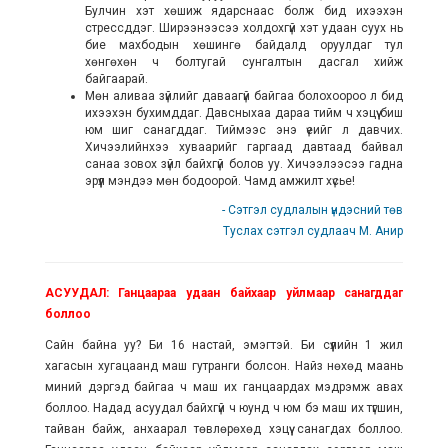
Булчин хэт хөшиж ядарснаас болж бид ихээхэн
стрессддэг. Ширээнээсээ холдохгүй хэт удаан суух нь
бие махбодын хөшингө байдалд оруулдаг тул
хөнгөхөн ч болтугай сунгалтын дасгал хийж
байгаарай.
Мөн аливаа зүйлийг даваагүй байгаа болохоороо л бид
ихээхэн бухимддаг. Давсныхаа дараа тийм ч хэцүү биш
юм шиг санагддаг. Тиймээс энэ үеийг л давчих.
Хичээлийнхээ хуваарийг гаргаад давтаад байвал
санаа зовох зүйл байхгүй болов уу. Хичээлээсээ гадна
эрүүл мэндээ мөн бодоорой. Чамд амжилт хүсье!
- Сэтгэл судлалын үндэсний төв
Туслах сэтгэл судлаач М. Анир
АСУУДАЛ: Ганцаараа удаан байхаар уйлмаар санагддаг
боллоо
Сайн байна уу? Би 16 настай, эмэгтэй. Би сүүлийн 1 жил
хагасын хугацаанд маш гутранги болсон. Найз нөхөд маань
миний дэргэд байгаа ч маш их ганцаардах мэдрэмж авах
боллоо. Надад асуудал байхгүй ч юунд ч юм бэ маш их түгшин,
тайван байж, анхаарал төвлөрөхөд хэцүү санагдах боллоо.