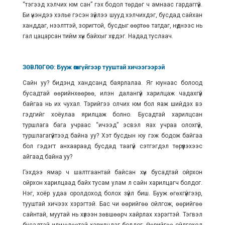
“тэгээд хэлчих юм сан” гэх бодол төрдөг ч амнаас гардаггүй.
Би үнэндээ хэлье гэсэн зүйлээ шууд хэлчихдэг, бусдад сайхан
ханддаг, нээлттэй, зоригтой, бусдыг өөртөө татдаг, нүднээс нь
гал цацарсан тийм хүн байхыг хүсдэг. Надад туслаач.
ЗӨВЛӨГӨӨ: Бууж өгөхгүйгээр тууштай хичээгээрэй
Сайн уу? бидэнд хандсанд баярлалаа. Яг юунаас болоод
бусадтай өөрийнхөөрөө, илэн далангүй харилцаж чадахгүй
байгаа нь их чухал. Тэрийгээ олчих юм бол яаж шийдэх вэ
гэдгийг хоёулаа ярилцаж болно. Бусадтай харилцсан
туршлага бага учраас “ичээд” эсвэл яах учраа олохгүй,
туршлагагүйтээд байна уу? Хэт бусдын юу гэж бодож байгаа
бол гэдэгт анхаараад бусдад таагүй сэтгэгдэл төрүүлэхээс
айгаад байна уу?
Гэхдээ ямар ч шалтгаантай байсан хүн бусадтай ойрхон
ойрхон харилцаад байх тусам улам л сайн харилцагч болдог.
Нэг, хоёр удаа оролдоход болох зүйл биш. Бууж өгөхгүйгээр,
тууштай хичээх хэрэгтэй. Бас чи өөрийгөө ойлгож, өөрийгөө
сайнтай, муутай нь хүлээн зөвшөөрч хайрлах хэрэгтэй. Тэгвэл