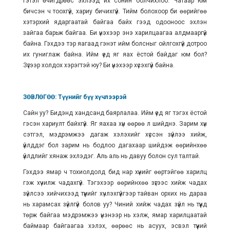
Гэтэл өчигдрөөс эхлээд их сонин болчихлоо. Чатаар юм
бичсэн ч тоохгүй, хариу бичихгүй. Тийм болохоор би өөрийгөө
хэтэрхий ядаргаатай байгаа байх гээд одооноос эхлэн
зайгаа барьж байгаа. Би үнэхээр энэ харилцаагаа алдмааргүй
байна. Гэхдээ тэр яагаад гэнэт ийм болсныг ойлгохгүй дотроо
их гуниглаж байна. Ийм үед яг яах ёстой байдаг юм бол?
Зүгээр холдох хэрэгтэй юу? Би үнэхээр хүсэхгүй байна.
ЗӨВЛӨГӨӨ: Түүнийг бүү хүчлээрэй
Сайн уу? Бидэнд хандсанд баярлалаа. Ийм үед яг тэгэх ёстой
гэсэн хариулт байхгүй. Яг яахаа хүн өөрөө л шийднэ. Зарим хүн
сэтгэл, мэдрэмжээ дагаж хэлэхийг хүссэн зүйлээ хийж,
үйлддэг бол зарим нь бодлоо дагахаар шийдэж өөрийнхөө
үйлдлийг хянаж эхлэдэг. Аль аль нь давуу болон сул талтай.
Гэхдээ ямар ч тохиолдолд
бид нар
хүнийг өөртэйгөө харилц
гэж хүчилж чадахгүй. Тэгэхээр өөрийнхөө зүгээс хийж чадах
зүйлсээ хийчихээд түүнийг хүчлэхгүйгээр тайван орхих нь дараа
нь харамсах зүйлгүй болов уу? Чиний хийж чадах зүйл нь түүнд
төрж байгаа мэдрэмжээ үнэнээр нь хэлж, ямар харилцаатай
баймаар байгаагаа хэлэх, өөрөөс нь асуух, эсвэл түүний