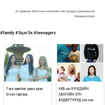
Эх сурвалж: Монголын хөгжлийн төв, Хүүхдээ хүмүүжүүлэн
төлөвшүүлэхүй
#family
#ЭцэгЭх
#teenagers
T-ara хамтлаг шинэ уран
НҮБ-ын ХҮҮХДИЙН
бүтээл гаргана
САНГИЙН ЭЛЧ
АЛДАРТНУУД хэн хэн