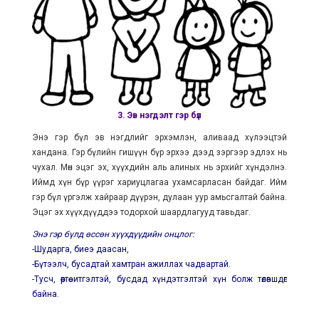
3. Эв нэгдэлт гэр бүл
Энэ гэр бүл эв нэгдлийг эрхэмлэн, аливаад хүлээцтэй
хандана. Гэр бүлийн гишүүн бүр эрхээ дээд зэргээр эдлэх нь
чухал. Мөн эцэг эх, хүүхдийн аль алиных нь эрхийг хүндэлнэ.
Иймд хүн бүр үүрэг хариуцлагаа ухамсарласан байдаг. Ийм
гэр бүл үргэлж хайраар дүүрэн, дулаан уур амьсгалтай байна.
Эцэг эх хүүхдүүддээ тодорхой шаардлагууд тавьдаг.
Энэ гэр бүлд өссөн хүүхдүүдийн онцлог:
-Шударга, биеэ даасан,
-Бүтээлч, бусадтай хамтран ажиллах чадвартай.
-Тусч, өөртөө итгэлтэй, бусдад хүндэтгэлтэй хүн болж төлөвшдөг
байна.