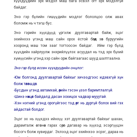
хүүхдүүдийн эрх мэдэл маш бага эсвэл огт эрх мэдэлгүй
байдаг.
Энэ гэр бүлийн гишүүдийн мэдлэг бололцоо олж авах
боломж нь ч тэгш бус.
Энэ гэрийн хүүхдүүд үргэлж дуулгавартай байж, эцэг
эхийнхээ үгэнд маш сайн орох ёстой бөгөөд зөв буруугийн
хооронд маш том зааг тогтоосон байдаг. Ийм гэр бүлд
хүүхдийн хайрлуулж энхрийлүүлэх асуудал нь тэд эрх бүхий
хүмүүсийн үгэнд хэр сайн орж байгаагаас шууд шалтгаална.
Энэ гэр бүлд өссөн хүүхдүүдийн онцлог:
-Юм болгонд дуулгавартай байхыг хичээдгээс идэвхгүй хүн
болж төлөвшдөг.
-Бусдын үгэнд автамхай, өөрийн гэсэн үзэл баримтлалгүй.
-Шинэ нөхцөл байдалд дасан зохицох чадвар мууутай.
-Хэн нэгний үгэнд орогүйгээс тэд өөрт нь дургүй болох вий гэх
айдастай болдог.
Эцэг эх нь хүүхдээ ийнхүү хэт дуулгавартай байхыг шахан,
дарамталж өсгөснөөс гарах сөрөг дагавар нь хүүхэд эсэргүүцэн
босогч болж хувирдаг. Эхлээд эцэг эхийнхээ эсрэг, дараа нь