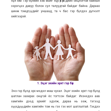
бүл юм. Гэр бүлийн хэв маяг бүр өөр өөрсдийн онцлогтой байхын
зэрэгцээ давуу болон сул талуудтай байдаг байна. Дараах
шинж тэмдгүүдийг уншаад, та ч бас гэр бүлдээ дүгнэлт
хийгээрэй.
1. Эцэг эхийн эрхт гэр бүл
Энэ гэр бүлд эрх мэдэл маш чухал. Эцэг эхийн эрхт гэр бүлд
шатлан захирах онцгой ёс тогтсон байдаг. Ихэнхдээ аав
хамгийн дээд эрхийг эдэлж, дараа нь ээж, тэгээд
хүүхдүүүдийн хамгийн том нь гэх гэх мэт шатлалтай. Гэхдээ