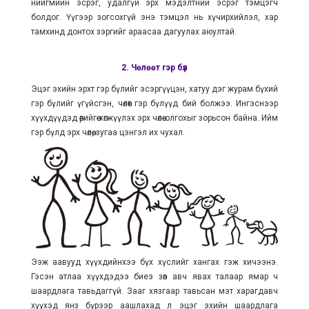
нийгмийн эсрэг, удалгүй эрх мэдэлтний эсрэг тэмцэгч
болдог. Үүгээр зогсохгүй энэ тэмцэл нь хүчирхийлэл, хар
тамхинд донтох зэргийг араасаа дагуулах аюултай.
2. Чөлөөт гэр бүл
Эцэг эхийн эрхт гэр бүлийг эсэргүүцэн, хатуу дэг журам бүхий
гэр бүлийг үгүйсгэн, чөлөөт гэр бүлүүд бий болжээ. Ингэснээр
хүүхдүүдэд өөрийгөө хөгжүүлэх эрх чөлөө олгохыг зорьсон байна. Ийм
гэр бүлд эрх чөлөө, зугаа цэнгэл их чухал.
Ээж аавууд хүүхдийнхээ бүх хүслийг хангах гэж хичээнэ.
Гэсэн атлаа хүүхдэдээ биеэ зөв авч явах талаар ямар ч
шаардлага тавьдаггүй. Зааг хязгаар тавьсан мэт харагдавч
хүүхэд янз бүрээр аашлахад л эцэг эхийн шаардлага