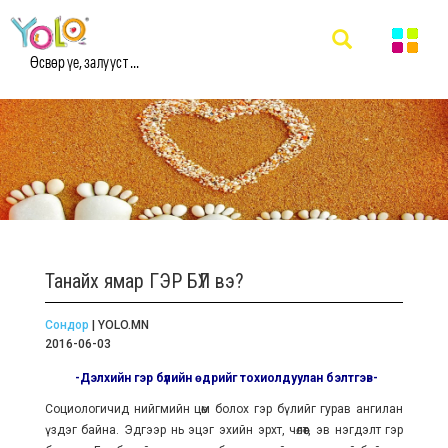
Өсвөр үе, залууст ...
Танайх ямар ГЭР БҮЛ вэ?
Сондор
| YOLO.MN
2016-06-03
-Дэлхийн гэр бүлийн өдрийг тохиолдуулан бэлтгэв-
Социологичид нийгмийн цөм болох гэр бүлийг гурав ангилан
үздэг байна. Эдгээр нь эцэг эхийн эрхт, чөлөөт, эв нэгдэлт гэр