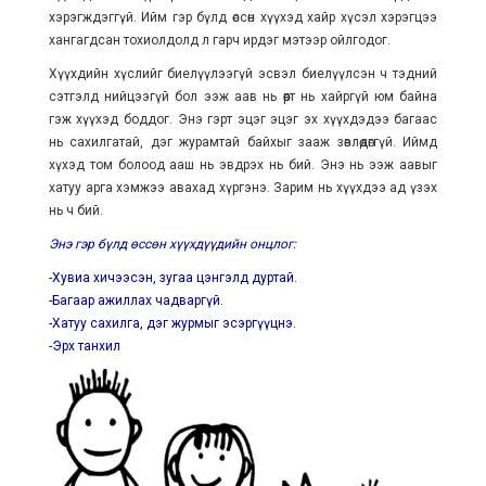
хэрэгждэггүй. Ийм гэр бүлд өссөн хүүхэд хайр хүсэл хэрэгцээ
хангагдсан тохиолдолд л гарч ирдэг мэтээр ойлгодог.
Хүүхдийн хүслийг биелүүлээгүй эсвэл биелүүлсэн ч тэдний
сэтгэлд нийцээгүй бол ээж аав нь өөрт нь хайргүй юм байна
гэж хүүхэд боддог. Энэ гэрт эцэг эцэг эх хүүхдэдээ багаас
нь сахилгатай, дэг журамтай байхыг зааж зөвлөдөггүй. Иймд
хүхэд том болоод ааш нь эвдрэх нь бий. Энэ нь ээж аавыг
хатуу арга хэмжээ авахад хүргэнэ. Зарим нь хүүхдээ ад үзэх
нь ч бий.
Энэ гэр бүлд өссөн хүүхдүүдийн онцлог:
-Хувиа хичээсэн, зугаа цэнгэлд дуртай.
-Багаар ажиллах чадваргүй.
-Хатуу сахилга, дэг журмыг эсэргүүцнэ.
-Эрх танхил