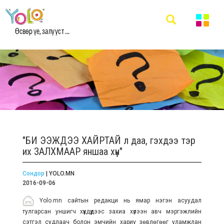
Өсвөр үе, залууст ...
"БИ ЭЭЖДЭЭ ХАЙРТАЙ л даа, гэхдээ тэр
их ЗАЛХМААР яншаа хүн"
Сондор
| YOLO.MN
2016-09-06
Yolo.mn сайтын редакци нь ямар нэгэн асуудал
тулгарсан уншигч хүүхдүүдээс захиа хүлээн авч мэргэжлийн
сэтгэл судлаач болон эмчийн хариу зөвлөгөөг уламжлан