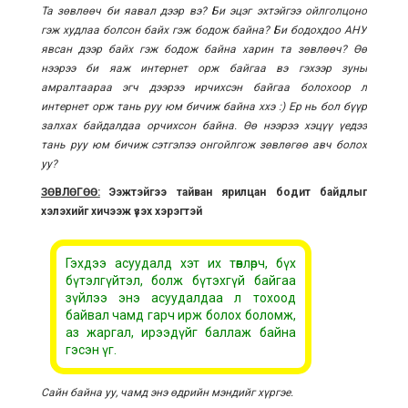
Та зөвлөөч би яавал дээр вэ? Би эцэг эхтэйгээ ойлголцоно
гэж худлаа болсон байх гэж бодож байна? Би бодохдоо АНУ
явсан дээр байх гэж бодож байна харин та зөвлөөч? Өө
нээрээ би яаж интернет орж байгаа вэ гэхээр зуны
амралтаараа эгч дээрээ ирчихсэн байгаа болохоор л
интернет орж тань руу юм бичиж байна ххэ :) Ер нь бол бүүр
залхах байдалдаа орчихсон байна. Өө нээрээ хэцүү үедээ
тань руу юм бичиж сэтгэлээ онгойлгож зөвлөгөө авч болох
уу?
ЗӨВЛӨГӨӨ:
Ээжтэйгээ тайван ярилцан бодит байдлыг
хэлэхийг хичээж үзэх хэрэгтэй
Гэхдээ асуудалд хэт их төвлөрч, бүх
бүтэлгүйтэл, болж бүтэхгүй байгаа
зүйлээ энэ асуудалдаа л тохоод
байвал чамд гарч ирж болох боломж,
аз жаргал, ирээдүйг баллаж байна
гэсэн үг.
Сайн байна уу, чамд энэ өдрийн мэндийг хүргэе.