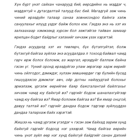
Хүн бүрт үнэт сайхан чанарууд бий, өөрсдийнх нь мэддэг ч,
мэддэггүй ч дутагдалтай талууд бас бий. Магадгүй ээж чинь
чиний ирээдүйн талаар санаа зовнисондоо байнга хэлж
сануулахыг илүүд үздэг байж болох юм. Гэхдээ энэ нь хэт их
залхаахаар хэмжээнд хүрсэн бол ээжтэйгээ тайван замаар
ярилцан бодит байдлыг хэлэхийг хичээж үзэх хэрэгтэй.
Гэхдээ асуудалд хэт их төвлөрч, бүх бүтэлгүйтэл, болж
бүтэхгүй байгаа зүйлээ энэ асуудалдаа л тохоод байвал чамд
гарч ирж болох боломж, аз жаргал, ирээдүйг баллаж байна
гэсэн үг. Үүний оронд ирээдүйгээ улам эерэгээр харж өөрийг
чинь ойлгодог, дэмждэг, хүлээн зөвшөөрдөг гэр бүлийн бусад
гишүүдээсээ дэмжлэг авч, ойр дотны найзуудтай болохыг
эрмэлзэж, үргэлж өөрийгөө баяр баясгалантай байлгахыг
хичээж чамд юу байхгүй вэ? гэдгийг бодож шаналахгүйгээр
чамд юу байгаа вэ? Ямар боломж байгаа вэ? Би ямар онцгой,
давуу талтай вэ? гэдгийг дандаа бодож тэдгээр зүйлүүддээ
дандаа талархаж байх хэрэгтэй.
Жишээ нь чамд үргэлж үгэлдэг ч гэсэн ээж байхад зарим хүнд
байхгүй гэдгийг бодоод нэг үзээрэй. Чамд байгаа өөрийн
чинь үнэт зүйл өөр нэг хүнд байхгүй байдгийг санан дэлхий