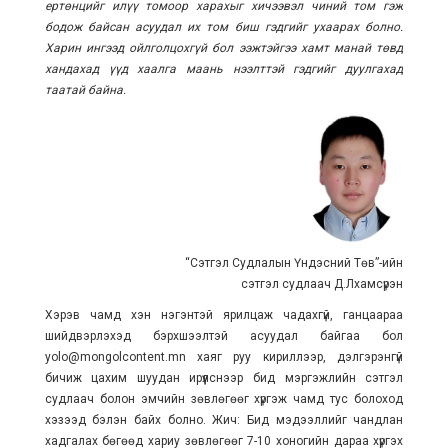
ертөнцийг илүү томоор харахыг хичээвэл чиний том гэж
бодож байсан асуудал их том биш гэдгийг ухаарах болно.
Харин ингээд ойлголцохгүй бол ээжтэйгээ хамт манай төвд
хандахад үүд хаалга маань нээлттэй гэдгийг дуулгахад
таатай байна.
“Сэтгэл Судлалын Үндэсний Төв”-ийн
сэтгэл судлаач Д.Лхамсүрэн
Хэрэв чамд хэн нэгэнтэй ярилцаж чадахгүй, ганцаараа
шийдвэрлэхэд бэрхшээлтэй асуудал байгаа бол
yolo@mongolcontent.mn хаяг руу кириллээр, дэлгэрэнгүй
бичиж цахим шуудан ирүүлснээр бид мэргэжлийн сэтгэл
судлаач болон эмчийн зөвлөгөөг хүргэж чамд тус болоход
хэзээд бэлэн байх болно. Жич: Бид мэдээллийг чандлан
хадгалах бөгөөд хариу зөвлөгөөг 7-10 хоногийн дараа хүргэх