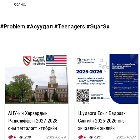
болно.
#Problem
#Асуудал
#Teenagers
#ЭцэгЭх
АНУ-ын Харвардын
Шударга Ёсыг Бадраах
Радклиффын 2027-2028
Сангийн 2025-2026 оны
оны тэтгэлэгт хөтөлбөрийн
хичээлийн жилийн
бүртгэл эхэллээ
тэтгэлэгт хөтөлбөр зарлагдлаа
0
239
2026-06-19
6
621
2025-10-07