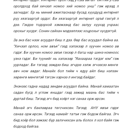
интернет ордог. Интернет орох гээд утсаа автал “битгий утсаа
оролдоод бай хичээл номоо хий номоо унш” гэж ирээд л
загнадаг. Ер нь миний ажигласнаар бусад хүүхдүүд интернет
рүү хязгааргүй ордог. Би хязгааргүй интернет оръё гэхгүй л
дээ. Гэхдээ тодорхой хэмжээнд бас залуу хүүхэд учраас
орохыг хүсдэг. Сонин сайхан мэдээллээс хоцрохыг хүсдэггүй.
За энэ бас нээх асуудал биш л дээ. Өөр бас асуудал байна аа.
“Хичээл орлоо, ном авъя” гээд хэлэхээр л хуучин номоо ав
гэдэг. Би хуучин номоо авъя гэхээр л багш нар шинэ номноос
үзнэ гэдэг. Би түүнийг нь хэлэхээр “Яахаараа тэгдэг юм” гэж
уурладаг. Би тэгээд ээждээ биш эгчдээ хэлж эгчээсээ мөнгө
авч ном авдаг. Манайх бол тийм ч ядуу айл биш нэлээн
хөрөнгө мөнгөтэй тэгсэн хэрнээ л ингээд байдаг.
Энэнээс гадна надад зөндөө асуудал байна. Манай хамаатан
садан бүгд л үглэж яншдаг гээд ээжид маань бас тийм ч
дуртай биш. Тэгээд эгч бид хоёрт нэг санаа орж ирсэн.
Манай эгч баклавраа төгсчихсөн. Тэгээд АНУ явъя гэдэг
санаа орж ирсэн. Тэгээд намайг татъя гэж бодож байгаа. Эгч
бид хоёр бол ээжээс бүр залхчихсан аль болох л хол байя гэж
бодоод байгаа.