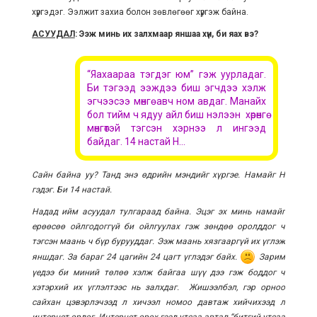
хүргэдэг. Ээлжит захиа болон зөвлөгөөг хүргэж байна.
АСУУДАЛ
: Ээж минь их залхмаар яншаа хүн, би яах вэ?
“Яахаараа тэгдэг юм” гэж уурладаг.
Би тэгээд ээждээ биш эгчдээ хэлж
эгчээсээ мөнгө авч ном авдаг. Манайх
бол тийм ч ядуу айл биш нэлээн хөрөнгө
мөнгөтэй тэгсэн хэрнээ л ингээд
байдаг. 14 настай Н...
Сайн байна уу? Танд энэ өдрийн мэндийг хүргэе. Намайг Н
гэдэг. Би 14 настай.
Надад ийм асуудал тулгараад байна. Эцэг эх минь намайг
ерөөсөө ойлгодоггүй би ойлгуулах гэж зөндөө оролддог ч
тэгсэн маань ч бүр бурууддаг. Ээж маань хязгааргүй их үглэж
яншдаг. За бараг 24 цагийн 24 цагт үглэдэг байх.
Зарим
үедээ би миний төлөө хэлж байгаа шүү дээ гэж боддог ч
хэтэрхий их үглэлтээс нь залхдаг. Жишээлбэл, гэр орноо
сайхан цэвэрлэчээд л хичээл номоо давтаж хийчихээд л