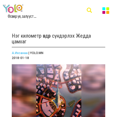
Өсвөр үе, залууст ...
Нэг километр өндөр сүндэрлэх Жедда
цамхаг
А.Ихсанаа
| YOLO.MN
2018-01-18