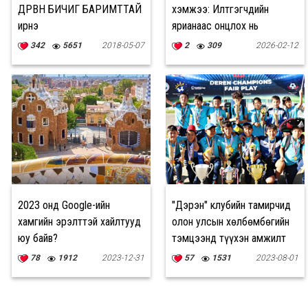
ДӨРВӨН БИЧИГ БАРИМТТАЙ
хэмжээ: Илтгэгчдийн
ирнэ
ярианаас онцлох нь
342
5651
2018-05-07
2
309
2026-02-12
2023 онд Google-ийн
"Дэрэн" клубийн тамирчид
хамгийн эрэлттэй хайлтууд
олон улсын хөлбөмбөгийн
юу байв?
тэмцээнд түүхэн амжилт
гаргажээ
78
1912
2023-12-31
57
1531
2023-08-01