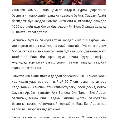
Дэлхийн хамгийн өндөр цамхаг алдрыг хүртэх дараагийн
барилга яг одоо цөлийн дунд сүндэрлэж байна. Саудын Арабт
баригдаж буй Жедда цамхаг 2020 онд ашиглалтад орохдоо
1000 метрийн өндөр болох бөгөөд одоогийн Бурж Халифа хажууд
нь намхан харагдах аж.
Барилгын бүтээн байгуулалтын зардал нийт 1,4 тэрбум ам.
доллартой тэнцэх юм. Жедда эдийн засгийн бүс хотын титэм
болон гялалзах энэ цамхаг нийт 5,3 сая шоо дөрвөлжин метр
талбайтай байх бөгөөд орон сууц, зочид буудал, оффис,
жуулчдад зориулсан үзвэр, үйлчилгээний газрууд гээд бүх
зүйлийг багтаах аж.
Гэвч төслийн ажил тийм ч дардан байсангүй. 2013 оноос хойш
хэд хэдэн удаа саатсан төдийгүй 2017 оны арван нэгдүгээр
сард төслийн хамгийн том хөрөнгө оруулагч, оролцогчид болох
Саудын Арабын хунтайж Аль Валеед бин Талал, Бин Ладен
барилгын/Осама бин Ладены эцгийн үүсгэн байгуулсан
барилгын компани/ компанийн ерөнхийлөгч Бакр Бин Ладен нар
авлигын цэвэрлэгээнд өртсөн юм.
Гэсэн хэдий ч төслийн хөгжүүлэгч Жедда Эдийн засгийн