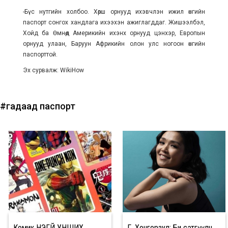
-Бүс нутгийн холбоо. Хөрш орнууд ихэвчлэн ижил өнгийн
паспорт сонгох хандлага ихээхэн ажиглагддаг. Жишээлбэл,
Хойд ба Өмнөд Америкийн ихэнх орнууд цэнхэр, Европын
орнууд улаан, Баруун Африкийн олон улс ногоон өнгийн
паспорттой.
Эх сурвалж: WikiHow
#гадаад паспорт
Комик ҮНЭГҮЙ УНШИХ
Г. Хонгорзул: Би сэтгүүлч