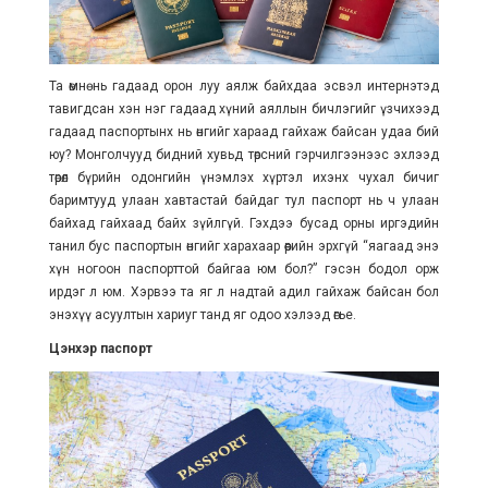
Та өмнө нь гадаад орон луу аялж байхдаа эсвэл интернэтэд
тавигдсан хэн нэг гадаад хүний аяллын бичлэгийг үзчихээд
гадаад паспортынх нь өнгийг хараад гайхаж байсан удаа бий
юу? Монголчууд бидний хувьд төрсний гэрчилгээнээс эхлээд
төрөл бүрийн одонгийн үнэмлэх хүртэл ихэнх чухал бичиг
баримтууд улаан хавтастай байдаг тул паспорт нь ч улаан
байхад гайхаад байх зүйлгүй. Гэхдээ бусад орны иргэдийн
танил бус паспортын өнгийг харахаар өөрийн эрхгүй “яагаад энэ
хүн ногоон паспорттой байгаа юм бол?” гэсэн бодол орж
ирдэг л юм. Хэрвээ та яг л надтай адил гайхаж байсан бол
энэхүү асуултын хариуг танд яг одоо хэлээд өгье.
Цэнхэр паспорт