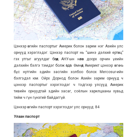
Цэнхэр өнгийн паспортыг Америк болон зарим нэг Азийн улс
орнууд хэрэглэдэг. Цэнхэр паспорт нь “шинэ дэлхий ертөнц”
гэх утгыг агуулдаг бөгөөд АНУ-ын нөлөөн доорх орчин үеийн
дэлхийн бэлгэ тэмдэг болж өгдөг. Өмнөд Америкт цэнхэр өнгө нь
бүс нутгийн эдийн засгийн холбоо болох Mercosur-ийн
бэлгэдэл юм. Ойрх Дорнод болон Азийн зарим орнууд ч
цэнхэр паспортыг хэрэглэдэг ч тэдгээр улсууд Америк
тивийн орнуудтай эдийн засаг, соёлын харилцааны хувьд
тийм ч гүн гүнзгий байдаггүй.
Цэнхэр өнгийн паспорт хэрэглэдэг улс орнууд: 84
Улаан паспорт