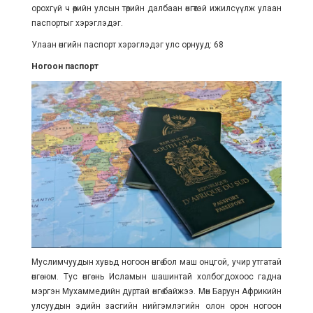
орохгүй ч өөрийн улсын төрийн далбаан өнгөтэй ижилсүүлж улаан
паспортыг хэрэглэдэг.
Улаан өнгийн паспорт хэрэглэдэг улс орнууд: 68
Ногоон паспорт
Муслимчуудын хувьд ногоон өнгө бол маш онцгой, учир утгатай
өнгө юм. Тус өнгө нь Исламын шашинтай холбогдохоос гадна
мэргэн Мухаммедийн дуртай өнгө байжээ. Мөн Баруун Африкийн
улсуудын эдийн засгийн нийгэмлэгийн олон орон ногоон