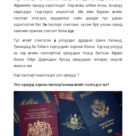
Африкийн орнууд хэрэглэдэг. Хар өнгө нь албан ёсны, ёсорхуу
харагддаг гэдгээрээ онцлогтой. Мөн ийм бараан өнгийн
паспорт элэгдэл, муудалтыг сайн даадаг тул удаан
эдэлгээтэй бат бөх паспорт сонгохыг хүсэж буй улсын хувьд
хамгийн практик сонголт болж өгдөг.
Тус өнгийг сонгосон өөр улсуудыг дурдвал Шинэ Зеланд,
Тринидад ба Тобаго зэргүүдийг нэрлэж болно. Эдгээр улсууд
нь хар өнгийн паспорттой орнуудын тоонд багтсан Африк
болон Ойрх Дорнодын бусад орнуудаас ялгарах онцгой
жишээ юм.
Хар паспорт хэрэглэдэг улс орнууд: 7
Улс орнууд хэрхэн паспортынхаа өнгийг сонгодог вэ?