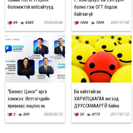
боломжтой вебсайтууд
болно гэж ОГТ бодож
байгаагүй
89
4385
2023-02-06
1006
7009
2021-07-30
“Бизнес Цэнэг” арга
Би найзтайгаа
хэмжээ: Илтгэгчдийн
ХАРИЛЦААГАА ингээд
ярианаас онцлох нь
ДУУСГАМААРГҮЙ байна
2
309
2026-02-12
25
4773
2017-01-12