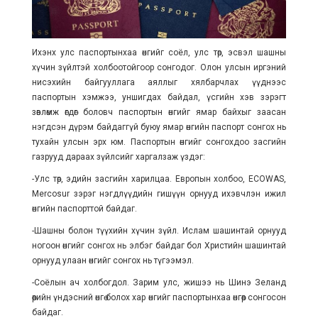
Ихэнх улс паспортынхаа өнгийг соёл, улс төр, эсвэл шашны
хүчин зүйлтэй холбоотойгоор сонгодог. Олон улсын иргэний
нисэхийн байгууллага аяллыг хялбарчлах үүднээс
паспортын хэмжээ, уншигдах байдал, үсгийн хэв зэрэгт
зөвлөмж өгдөг боловч паспортын өнгийг ямар байхыг заасан
нэгдсэн дүрэм байдаггүй буюу ямар өнгийн паспорт сонгох нь
тухайн улсын эрх юм. Паспортын өнгийг сонгохдоо засгийн
газрууд дараах зүйлсийг харгалзаж үздэг:
-Улс төр, эдийн засгийн харилцаа. Европын холбоо, ECOWAS,
Mercosur зэрэг нэгдлүүдийн гишүүн орнууд ихэвчлэн ижил
өнгийн паспорттой байдаг.
-Шашны болон түүхийн хүчин зүйл. Ислам шашинтай орнууд
ногоон өнгийг сонгох нь элбэг байдаг бол Христийн шашинтай
орнууд улаан өнгийг сонгох нь түгээмэл.
-Соёлын ач холбогдол. Зарим улс, жишээ нь Шинэ Зеланд
өөрийн үндэсний өнгө болох хар өнгийг паспортынхаа өнгөөр сонгосон
байдаг.