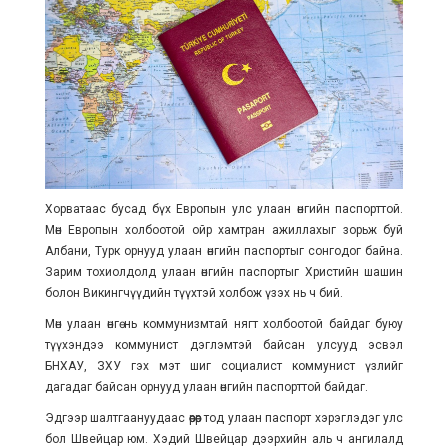
Хорватаас бусад бүх Европын улс улаан өнгийн паспорттой.
Мөн Европын холбоотой ойр хамтран ажиллахыг зорьж буй
Албани, Турк орнууд улаан өнгийн паспортыг сонгодог байна.
Зарим тохиолдолд улаан өнгийн паспортыг Христийн шашин
болон Викингчүүдийн түүхтэй холбож үзэх нь ч бий.
Мөн улаан өнгө нь коммунизмтай нягт холбоотой байдаг буюу
түүхэндээ коммунист дэглэмтэй байсан улсууд эсвэл
БНХАУ, ЗХУ гэх мэт шиг социалист коммунист үзлийг
дагадаг байсан орнууд улаан өнгийн паспорттой байдаг.
Эдгээр шалтгаануудаас өөрөөр тод улаан паспорт хэрэглэдэг улс
бол Швейцар юм. Хэдий Швейцар дээрхийн аль ч ангилалд