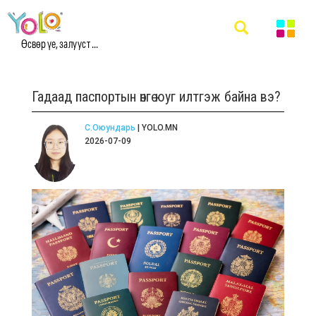
Өсвөр үе, залууст ...
Гадаад паспортын өнгө юуг илтгэж байна вэ?
С.Оюундарь
| YOLO.MN
2026-07-09