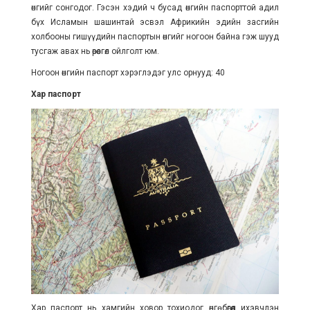
өнгийг сонгодог. Гэсэн хэдий ч бусад өнгийн паспорттой адил
бүх Исламын шашинтай эсвэл Африкийн эдийн засгийн
холбооны гишүүдийн паспортын өнгийг ногоон байна гэж шууд
тусгаж авах нь өрөөсгөл ойлголт юм.
Ногоон өнгийн паспорт хэрэглэдэг улс орнууд: 40
Хар паспорт
Хар паспорт нь хамгийн ховор тохиодог өнгө бөгөөд ихэвчлэн