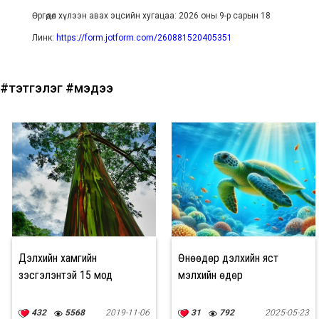
Өргөдөл хүлээн авах эцсийн хугацаа: 2026 оны 9-р сарын 18
Линк:
https://form.jotform.com/260881520405351
#тэтгэлэг
#мэдээ
Дэлхийн хамгийн
Өнөөдөр дэлхийн яст
үзэсгэлэнтэй 15 мод
мэлхийн өдөр
432
5568
2019-11-06
31
792
2025-05-23