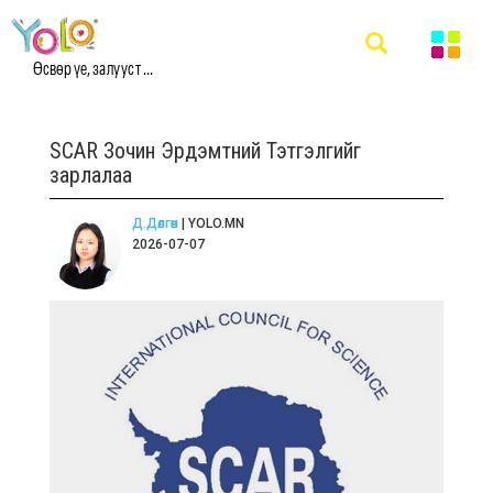
Өсвөр үе, залууст ...
SCAR Зочин Эрдэмтний Тэтгэлгийг
зарлалаа
Д.Дөлгөөн
| YOLO.MN
2026-07-07