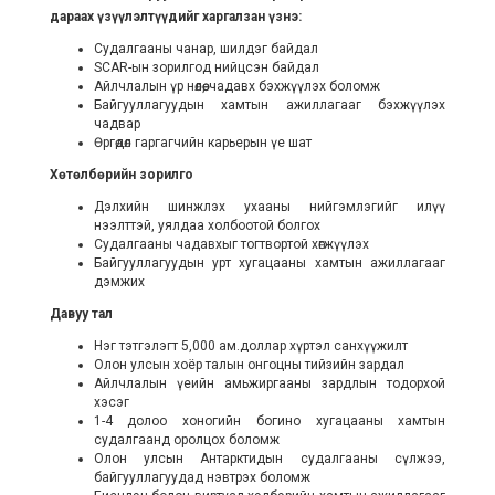
дараах үзүүлэлтүүдийг харгалзан үзнэ:
Судалгааны чанар, шилдэг байдал
SCAR-ын зорилгод нийцсэн байдал
Айлчлалын үр нөлөө, чадавх бэхжүүлэх боломж
Байгууллагуудын хамтын ажиллагааг бэхжүүлэх
чадвар
Өргөдөл гаргагчийн карьерын үе шат
Хөтөлбөрийн зорилго
Дэлхийн шинжлэх ухааны нийгэмлэгийг илүү
нээлттэй, уялдаа холбоотой болгох
Судалгааны чадавхыг тогтвортой хөгжүүлэх
Байгууллагуудын урт хугацааны хамтын ажиллагааг
дэмжих
Давуу тал
Нэг тэтгэлэгт 5,000 ам.доллар хүртэл санхүүжилт
Олон улсын хоёр талын онгоцны тийзийн зардал
Айлчлалын үеийн амьжиргааны зардлын тодорхой
хэсэг
1-4 долоо хоногийн богино хугацааны хамтын
судалгаанд оролцох боломж
Олон улсын Антарктидын судалгааны сүлжээ,
байгууллагуудад нэвтрэх боломж