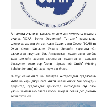
Антарктид судлалыг дэмжих, олон улсын хэмжээнд туршлага
судлах "SCAR Зочин Эрдэмтний Тэтгэлэг" зарлагдлаа.
Шинжлэх ухааны Антарктидын Судалгааны Хороо (SCAR) нь
Олон Улсын Шинжлэх Ухааны Зөвлөлийн харьяанд үйл
ажиллагаа явуулдаг бөгөөд Антарктидын судалгааны салбар
дахь дэлхийн хамтын ажиллагаа, судалгааны чадавхыг
бэхжүүлэх зорилгоор "Зочин Эрдэмтний Хөтөлбөр" (Visiting
Scholar Scheme)-ийг хэрэгжүүлдэг билээ.
Энэхүү санаачилга нь ялангуяа Антарктидын судалгааны
хөтөлбөр нь харьцангуй бага хөгжсөн эсвэл хөгжиж буй орнуудын
эрдэмтэд, судлаачдыг дэмжихэд чиглэгдсэн бөгөөд олон
улсын хамтын ажиллагаа болон мэдлэг солилцоог дэмжих
зорилготой юм.