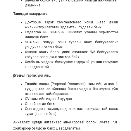
Биечлэн болон виртуал хэлбэрийн хамтын ажиллагааг
дэмжинэ
Тавигдах шаардлага
Докторын зэрэг хамгаалснаас хойш 5-аас дээш
жилийн туршлагатай эрдэмтэн, судлаач байх
Судалгаа нь SCAR-ын шинжлэх ухааны зорилготой
нийцсэн байх
SCAR-ын гишүүн орны хүлээн авах байгууллагыг
урьдчилан олсон байх
Хүлээн авагч болон өөрийн ажиллаж буй байгууллага
хоёулаа оролцохыг зөвшөөрсөн байх
Хөтөлбөр нь чадавх бэхжүүлэх тодорхой үр нөлөөг харуулах
шаардлагатай
Өргөдөл гаргах үйл явц
Төслийн санал (Proposal Document): хамгийн ихдээ 1
хуудас, төлөвлөсөн айлчлал болон чадавх бэхжүүлэх үйл
ажиллагааг тайлбарласан
CV: хамгийн ихдээ 3 хуудас
Онлайн өргөдөл бөглөх
Сонгогдсон тохиолдолд ашиглах зориулалттай цээж
зураг (заавал биш)
Анхаарах: Өргөдөл илгээхээс өмнө Proposal болон CV-гээ PDF
хэлбэрээр бэлдсэн байх шаардлагатай.