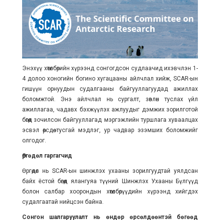
Энэхүү хөтөлбөрийн хүрээнд сонгогдсон судлаачид ихэвчлэн 1-
4 долоо хоногийн богино хугацааны айлчлал хийж, SCAR-ын
гишүүн орнуудын судалгааны байгууллагуудад ажиллах
боломжтой. Энэ айлчлал нь сургалт, зөвлөн туслах үйл
ажиллагаа, чадавх бэхжүүлэх ажлуудыг дэмжих зорилготой
бөгөөд зочилсон байгууллагад мэргэжлийн туршлага хуваалцах
эсвэл өөрсдөө тусгай мэдлэг, ур чадвар эзэмших боломжийг
олгодог.
Өргөдөл гаргагчид
Өргөдөл нь SCAR-ын шинжлэх ухааны зорилгуудтай уялдсан
байх ёстой бөгөөд ялангуяа түүний Шинжлэх Ухааны Бүлгүүд
болон салбар хоорондын хөтөлбөрүүдийн хүрээнд хийгдэх
судалгаатай нийцсэн байна.
Сонгон шалгаруулалт нь өндөр өрсөлдөөнтэй бөгөөд