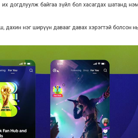
йн их догдлуулж байгаа зүйл бол хасагдах шатанд нэ
, дахин нэг ширүүн давааг давах хэрэгтэй болсон нь б