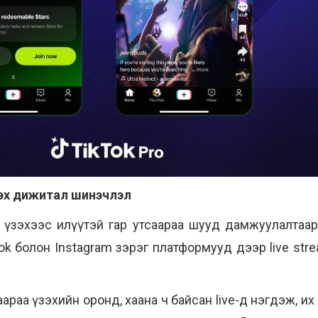
үзэх дижитал шинэчлэл
ар үзэхээс илүүтэй гар утсаараа шууд дамжуулалтаа
ok болон Instagram зэрэг платформууд дээр live str
аараа үзэхийн оронд, хаана ч байсан live-д нэгдэж, и