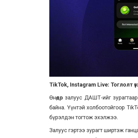
TikTok, Instagram Live: Тоглолт 
Өнөөдөр залуус ДАШТ-ийг зурагта
байна. Үүнтэй холбоотойгоор TikT
бүрэлдэн тогтож эхэлжээ.
Залуус гэртээ зурагт ширтэж ганц