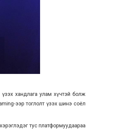
р үзэх хандлага улам хүчтэй болж
eaming-ээр тоглолт үзэх шинэ соёл
х хэрэглэдэг тус платформуудаараа