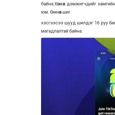
байна.Хөгжөөн дэмжигчдийг хамги
юм. Өмнөх шиг
хэсгээсээ шууд шилдэг 16 руу биш
магадлалтай байна.