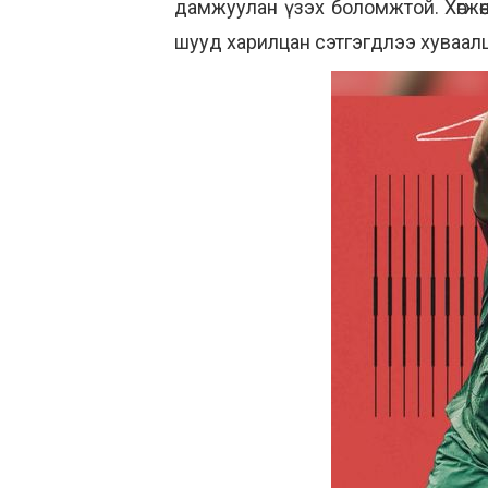
дамжуулан үзэх боломжтой. Хөгжөөн
шууд харилцан сэтгэгдлээ хуваалц