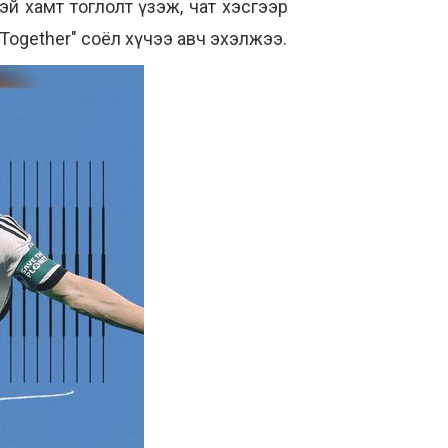
тэй хамт тоглолт үзэж, чат хэсгээр
Together" соёл хүчээ авч эхэлжээ.