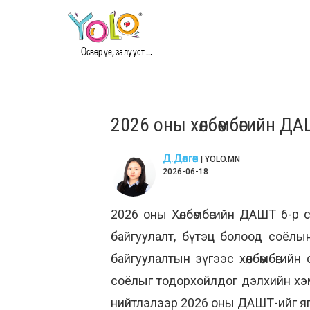
Өсвөр үе, залууст ...
2026 оны хөлбөмбөгийн Д
Д.Дөлгөөн
| YOLO.MN
2026-06-18
2026 оны Хөлбөмбөгийн ДАШТ 6-р 
байгуулалт, бүтэц болоод соёлын
байгуулалтын зүгээс хөлбөмбөгий
соёлыг тодорхойлдог дэлхийн хэм
нийтлэлээр 2026 оны ДАШТ-ийг яг ю