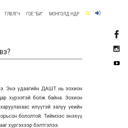
ТӨЛӨВЛӨГЧ
ГОЁ "БИ"
МОНГОЛД ӨНӨӨДӨР
 вэ?
лээ. Энэ удаагийн ДАШТ нь зохион
 цар хүрээтэй болж байна. Зохион
 харуулахаас илүүтэй залуу үеийн
зорьсон бололтой. Тиймээс энэхүү
ааг хүргэхээр бэлтгэлээ.