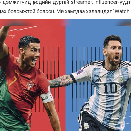
 дэмжигчид өөрсдийн дуртай streamer, influencer-үүд
ах боломжтой болсон. Мөн хамтдаа хэлэлцдэг "Watch 