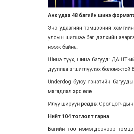
Анх удаа 48 багийн шинэ формат
Энэ удаагийн тэмцээний хамгийн 
улсын шигшээ баг дэлхийн аваргад
нээж байна.
Шинэ түүх, шинэ багууд: ДАШТ-ийг
дууллаа эгшиглүүлэх боломжтой б
Underdog буюу гэнэтийн багуудын
магадлал эрс өслөө.
Илүү ширүүн өрсөлдөөн: Оролцогчдын
Нийт 104 тоглолт гарна
Багийн тоо нэмэгдсэнээр тэмцээни