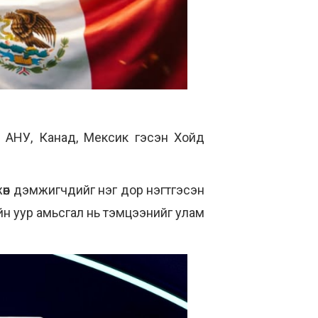
. АНУ, Канад, Мексик гэсэн Хойд
 хөгжөөн дэмжигчдийг нэг дор нэгтгэсэн
рийн уур амьсгал нь тэмцээнийг улам