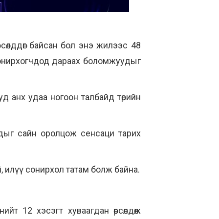
сөлддөг байсан бол энэ жилээс 48
г сонирхогчдод дараах боломжуудыг
уд анх удаа ногоон талбайд төрийн
уудыг сайн оролцож сенсаци тарих
үй, илүү сонирхол татам болж байна.
нийт 12 хэсэгт хуваагдан өрсөлдөж