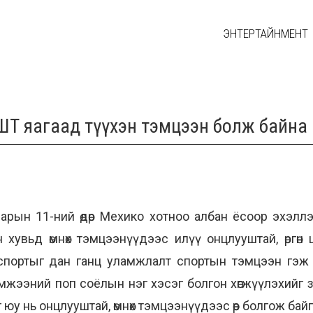
ЭНТЕРТАЙНМЕНТ
АШТ яагаад түүхэн тэмцээн болж байна
сарын 11-ний өдөр Мехико хотноо албан ёсоор эхэл
 хувьд өмнөх тэмцээнүүдээс илүү онцлууштай, өргөн
н спортыг дан ганц уламжлалт спортын тэмцээн гэж
жээний поп соёлын нэг хэсэг болгон хөгжүүлэхийг 
у нь онцлууштай, өмнөх тэмцээнүүдээс өөр болгож байг