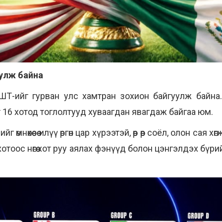
уулж байна
ДАШТ-ийг гурван улс хамтран зохион байгуулж байна
 16 хотод тоглолтууд хуваагдан явагдаж байгаа юм.
мнөхөөсөө илүү өргөн цар хүрээтэй, өөр өөр соёл, олон сая
 хотоос нөгөө хот руу аялах фэнүүд болон цэнгэлдэх бү