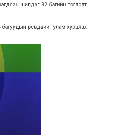
мэгдсэн шилдэг 32 багийн тоглолт
агуудын өрсөлдөөнийг улам хурцлах