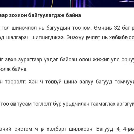
аар зохион байгуулагдаж байна
гол шинэчлэл нь багуудын тоо юм. Өмнө нь 32 баг өр
 шалгаран шигшигджээ. Энэхүү өөрчлөлт нь хөлбөмбө
 зөвхөн зурагтаар үздэг байсан олон жижиг улс орну
олж байна.
 тэсрэлт: Хэн ч төсөөлөөгүй шинэ залуу багууд томч
 тоо өсөх тусам тоглолт бүр урьдчилан таамаглах аргаг
й систем ч өөр хэлбэрт шилжсэн. Багууд 4, 4-өөрөө 