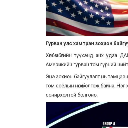
Гурван улс хамтран зохион байг
Хөлбөмбөгийн түүхэнд анх удаа 
Америкийн гурван том гүрний нийт
Энэ зохион байгуулалт нь тэмцээнийг ө
том соёлын нөлөө болгож байна. Нэг
сонирхолтой болгоно.