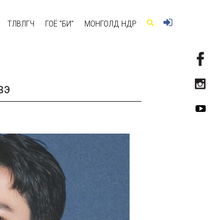
ТӨЛӨВЛӨГЧ
ГОЁ "БИ"
МОНГОЛД ӨНӨӨДӨР
вэ