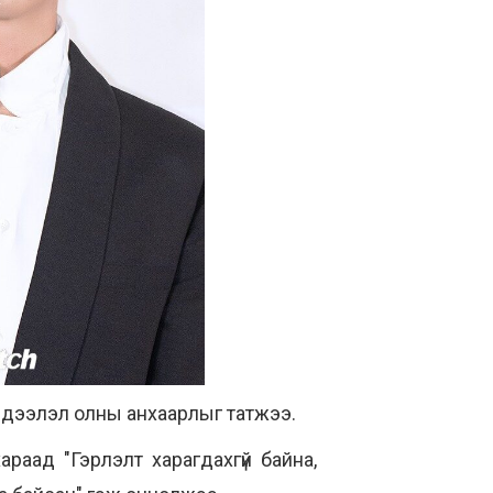
мэдээлэл олны анхаарлыг татжээ.
аад "Гэрлэлт харагдахгүй байна,