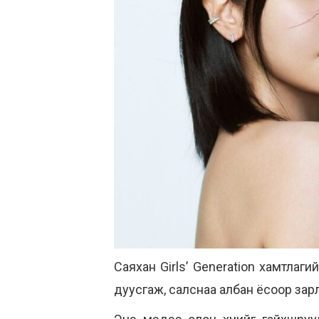
Саяхан Girls’ Generation хамтлаг
дуусгаж, салснаа албан ёсоор зар