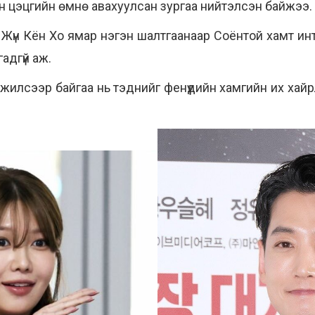
н цэцгийн өмнө авахуулсан зургаа нийтэлсэн байжээ.
, Жүн Кён Хо ямар нэгэн шалтгаанаар Соёнтой хамт ин
адгүй аж.
гэлжилсээр байгаа нь тэднийг фенүүдийн хамгийн их ха