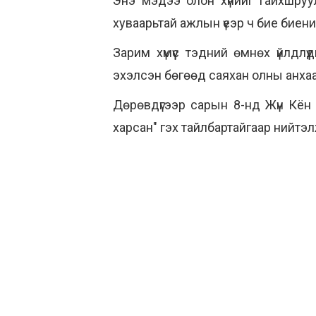
Энэ мэдээ олон хүнийг гайхшруу
хуваарьтай ажлын үеэр ч бие биени
Зарим хүмүүс тэдний өмнөх үйлд
эхэлсэн бөгөөд саяхан олны анха
Дөрөвдүгээр сарын 8-нд Жүн Кён 
харсан" гэх тайлбартайгаар нийтэ