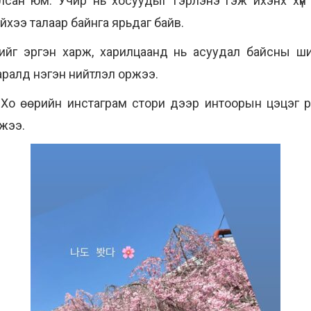
лсан юм. Учир нь хосуудыг гэрлэнэ гэж ихэнх хүн 
йхээ талаар байнга ярьдаг байв.
лүүдийг эргэн харж, харилцаанд нь асуудал байсны 
аралд нэгэн нийтлэл оржээ.
Хо өөрийн инстаграм стори дээр интоорын цэцэг рү
лжээ.