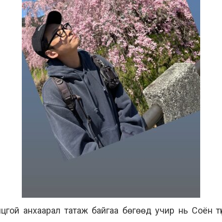
цгой анхаарал татаж байгаа бөгөөд учир нь Соён т