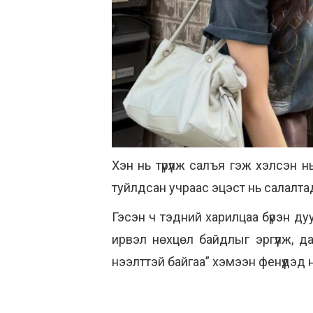
Хэн нь түрүүлж салъя гэж хэлсэн
туйлдсан учраас эцэст нь салалта
Гэсэн ч тэдний харилцаа бүрэн ду
ирвэл нөхцөл байдлыг эргүүлж, 
нээлттэй байгаа” хэмээн фенүүдэд н