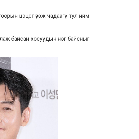
тоорын цэцэг үзэж чадаагүй тул ийм
йрлаж байсан хосуудын нэг байсныг