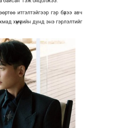
аа байсан" гэж онцолжээ.
өртөө итгэлтэйгээр гэр бүлээ авч
мад хүмүүсийн дунд энэ гэрлэлтийг