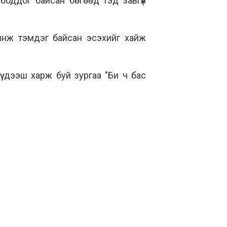
боддог байсан бөгөөд тэд завгүй
шинж тэмдэг байсан эсэхийг хайж
ү дээш харж буй зургаа "Би ч бас