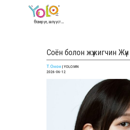
Өсвөр үе, залууст ...
Соён болон жүжигчин Жү
Т.Онон
| YOLO.MN
2026-06-12