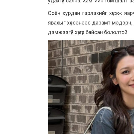
удахгүй сална. Хамгийн том шалтга
Соён хурдан гэрлэхийг хүсэж яар
явахыг хүссэнээс дарамт мэдэрч, 
дэмжээгүй хүмүүс байсан бололтой.