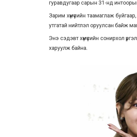
гуравдугаар сарын 31-нд интооры
Зарим хүмүүсийн таамаглаж буйгаар
утгатай нийтлэл оруулсан байж маг
Энэ сэдэвт хүмүүсийн сонирхол үр
харуулж байна.