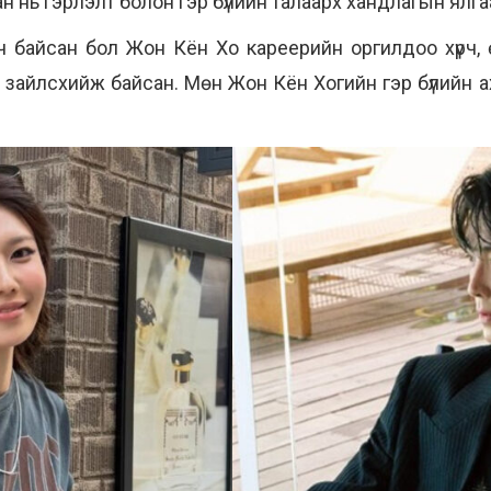
ан нь гэрлэлт болон гэр бүлийн талаарх хандлагын ялг
ч байсан бол Жон Кён Хо кареерийн оргилдоо хүрч, ө
зайлсхийж байсан. Мөн Жон Кён Хогийн гэр бүлийн ах