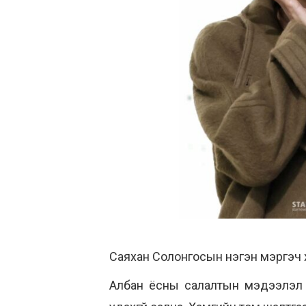
Саяхан Солонгосын нэгэн мэргэч 
Албан ёсны салалтын мэдээлэл г