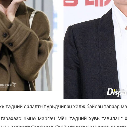
хүн тэдний салалтыг урьдчилан хэлж байсан талаар 
арахаас өмнө мэргэч Мён тэдний хувь тавиланг хар