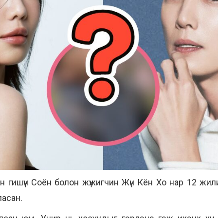
ийн гишүүн Соён болон жүжигчин Жүн Кён Хо нар 12 жи
ласан.