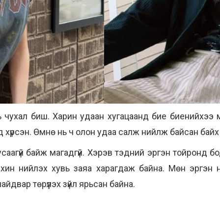
 нь чухал биш. Харин удаан хугацаанд бие биенийхээ
д хүрсэн. Өмнө нь ч олон удаа салж нийлж байсан байх
усаагүй байж магадгүй. Хэрэв тэдний эргэн тойронд бо
дахин нийлэх хувь заяа харагдаж байна. Мөн эргэн
айдвар төрүүлэх зүйл ярьсан байна.