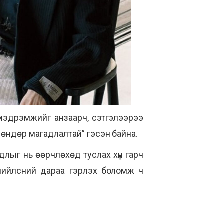
 мэдрэмжийг анзаарч, сэтгэлээрээ
 өндөр магадлалтай” гэсэн байна.
длыг нь өөрчлөхөд туслах хүн гарч
 нийлсний дараа гэрлэх боломж ч