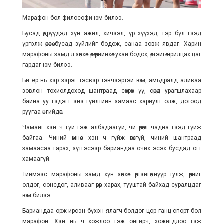
Марафон бол философи юм билээ.
Бусад өдрүүдэд хүн ажил, хичээл, үр хүүхэд, гэр бүл гээд
үргэлж өөрөөсөө бусад зүйлийг бодож, санаа зовж явдаг. Харин
марафоны замд л зөвхөн өөрөө өөрийнхөө тухай бодох, өөртэйгөө ярилцах цаг
гардаг юм билээ.
Би ер нь хэр зэрэг тэсвэр тэвчээртэй юм, амьдралд аливаа
зовлон тохиолдоход шантраад сөхрөх үү, сөрөөд урагшлахаар
байна уу гэдэгт энэ гүйлтийн замаас хариулт олж, дотоод
руугаа өнгийдөг.
Чамайг хэн ч гүй гэж албадаагүй, чи өөрөө л чадна гээд гүйж
байгаа. Чиний өмнөөс хэн ч гүйж өгөхгүй, чиний шантраад
замаасаа гарах, зүтгэсээр бариандаа очих эсэх бусдад огт
хамаагүй.
Тиймээс марафоны замд хүн зөвхөн өөртэйгөө нүүр тулж, өөрийгөө
олдог, сонсдог, аливааг өөрөөр харах, тууштай байхад суралцдаг
юм билээ.
Бариандаа орж ирсэн бүхэн ялагч болдог цор ганц спорт бол
марафон. Хэн нь ч хожлоо гэж онгирч, хожигдлоо гэж