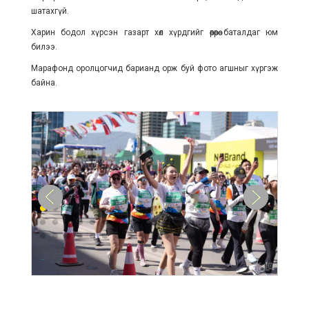
шатахгүй.
Харин бодол хүрсэн газарт хөл хүрдгийг өөрөөрөө баталдаг юм
билээ.
Марафонд оролцогчид барианд орж буй фото агшныг хүргэж
байна.