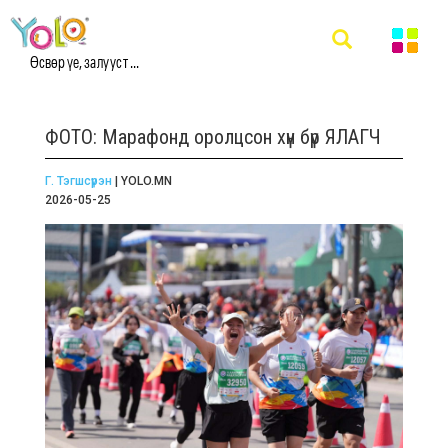
Өсвөр үе, залууст ...
ФОТО: Марафонд оролцсон хүн бүр ЯЛАГЧ
Г. Тэгшсүрэн
| YOLO.MN
2026-05-25