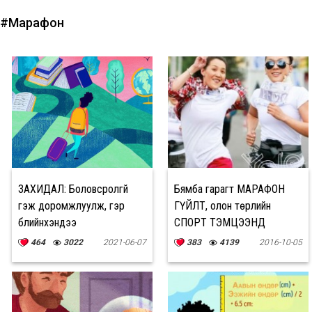
#Марафон
ЗАХИДАЛ: Боловсролгүй
Бямба гарагт МАРАФОН
гэж доромжлуулж, гэр
ГҮЙЛТ, олон төрлийн
бүлийнхэндээ
СПОРТ ТЭМЦЭЭНД
дарамтлуулдаг
оролцоорой!
464
3022
2021-06-07
383
4139
2016-10-05