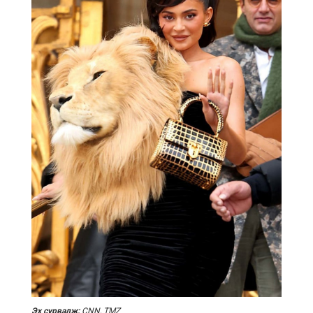
Эх сурвалж:
CNN, TMZ