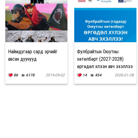
Наймдугаар сард эрчийг
Фулбрайтын Оюутны
авсан дуунууд
хөтөлбөрт (2027-2028)
өргөдөл хүлээн авч эхэллээ
88
6178
2019-09-02
14
454
2026-01-28