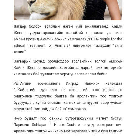
Өчигдөр болсон ёслолын нэгэн үйл ажиллагаанд Кайли
Женнер урдаа арслангийн толгойтой хар хилэн даашинз
өмсөн ирсэнд Амьтны эрхийг хамгаалах /PETA-People for the
Ethical Treatment of Animals/ нийгэмлэг талархан “алга
ташив”.
Загварын шоунд оролцохдоо арслангийн толгой өмссөн
Кайли Женнер дэлхийн хамгийн алдартай, амьтны эрхийг
хамгаалах байгууллагаас эерэг үнэлгээ авсан байна.
PETA-гийн ерөнхийлөгч Ингрид Ньюкирк хэлэхдээ
"...Кайлигийн дүр төрх нь арслангийн гоо үзэсгэлэнг
онцгойлон тодруулж байгаа ба арслангийн тоо толгойг
бууруулдаг, хүний эгозмыг хангах ан агнуурыг эсэргүүцсэн
агуулгатай гэж найдаж байна” хэмээжээ.
Нүүр будалт, гоо сайхны бүтээгдэхүүний магнет бүсгүй
Парисын Schiaparelli Haute Couture шоунд оролцсон юм.
Арслангийн толгой жинхэнэ мэт харагдав ч тийм биш гэдгийг