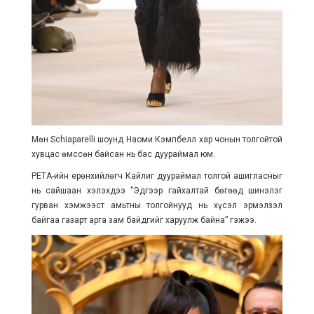
Мөн Schiaparelli шоунд Наоми Кэмпбелл хар чонын толгойтой
хувцас өмссөн байсан нь бас дуураймал юм.
PETA-ийн ерөнхийлөгч Кайлиг дуураймал толгой ашигласныг
нь сайшаан хэлэхдээ "Эдгээр гайхалтай бөгөөд шинэлэг
гурван хэмжээст амьтны толгойнууд нь хүсэл эрмэлзэл
байгаа газарт арга зам байдгийг харуулж байна” гэжээ.