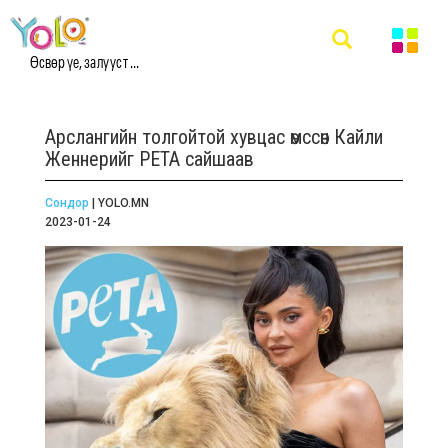
Өсвөр үе, залууст ...
Арслангийн толгойтой хувцас өмссөн Кайли
Женнерийг PETA сайшаав
Сондор
| YOLO.MN
2023-01-24