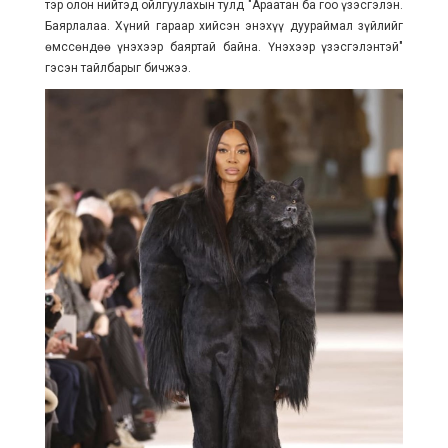
тэр олон нийтэд ойлгуулахын тулд "Араатан ба гоо үзэсгэлэн.
Баярлалаа. Хүний гараар хийсэн энэхүү дуураймал зүйлийг
өмссөндөө үнэхээр баяртай байна. Үнэхээр үзэсгэлэнтэй"
гэсэн тайлбарыг бичжээ.