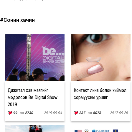
#Сонин хачин
Дижитал хэв маягийг
Контакт линз болон хиймэл
мэдрүүлсэн Be Digital Show
сормуусны уршиг
2019
99
2730
2019-09-04
237
5078
2017-09-26