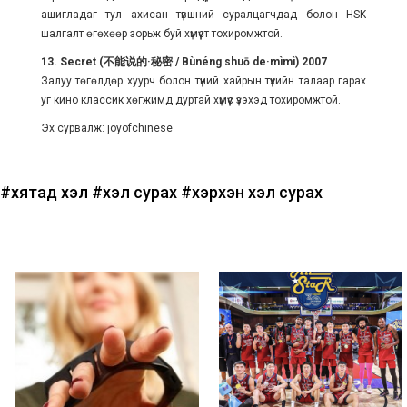
ашигладаг тул ахисан түвшний суралцагчдад болон HSK
шалгалт өгөхөөр зорьж буй хүмүүст тохиромжтой.
13. Secret (不能说的·秘密 / Bùnéng shuō de·mìmì) 2007
Залуу төгөлдөр хуурч болон түүний хайрын түүхийн талаар гарах
уг кино классик хөгжимд дуртай хүмүүс үзэхэд тохиромжтой.
Эх сурвалж: joyofchinese
#хятад хэл
#хэл сурах
#хэрхэн хэл сурах