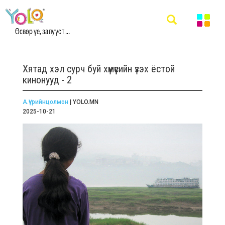
Өсвөр үе, залууст ...
Хятад хэл сурч буй хүмүүсийн үзэх ёстой
кинонууд - 2
А.Үүрийнцолмон
| YOLO.MN
2025-10-21