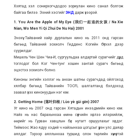
Ххятад хэл сонирхогчдодоо зориулан кино санал болгож
байгаа билээ. Эхний хэсгийг
ЭНД
дарж үзээрэй.
1. You Are the Apple of My Eye (我们一起追的女孩 / Na Xie
Nian, Wo Men Yi Qi Zhui De Nu Hai) 2001
Энэхүү Тайваний хайр дурлалын кино нь 2011 онд гарсан
бөгөөд Тайваний зохиолч Гидденс Когийн бүтээл дээр
суурилдаг.
Мишель Чен Шен Чиа-И, сургуульдаа алдартай сурагчийг дүрд
тоглодог бол Ког Чен-тунг хошин зантай сурагч бөгөөд
эцэстээ зохиолч болно.
Киноны энгийн хэллэг нь анхан шатны сурагчдад ойлгоход
хялбар бөгөөд Тайванийн TOCFL шалгалтанд бэлдэхэд
заавал үзэх кинонуудын нэг юм.
2. Getting Home (落叶归根 / Lùo yè gūi gēn) 2007
Уг кино нь 2007 онд гарсан Хятадын инээдмийн кино юм.
Найз нь нас барахынхаа өмнө сүүлчийн хүслээ илэрхийлж,
өөрийг нь Гурван хавцлын бүс нутагт оршуулахыг хүсдэг.
Тиймээс Жао ядуу хэдий ч найзынхаа цогцсыг үүрэн улс даяар
аялдаг. Тэрээр аяллынхаа туршид олон төрлийн хүмүүстэй