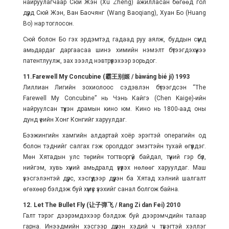
найруулагчаар Сюй Жэн (Xu Zheng) ажилласан бөгөөд гол
дүрд Сюй Жэн, Ван Баочянг (Wang Baoqiang), Хуан Бо (Huang
Bo) нар тоглосон.
Сюй болон Бо гэх эрдэмтэд гадаад руу аялж, буддын сүмд
амьдардаг даргаасаа шинэ химийн нэмэлт бүтээгдэхүүнээ
патентлуулж, зах зээлд нэвтрүүлэхээр зорьдог.
11.Farewell My Concubine (霸王别姬 / bàwáng bié jī) 1993
Лиллиан Лигийн зохиолоос сэдэвлэн бүтээгдсэн “The
Farewell My Concubine” нь Чэнь Кайгэ (Chen Kaige)-ийн
найруулсан түүхэн драмын кино юм. Кино нь 1800-аад оны
дунд үеийн Хонг Конгийг харуулдаг.
Бээжингийн хамгийн алдартай хоёр эрэгтэй операгийн од
болон тэднийг салгах гэж оролддог эмэгтэйн тухай өгүүлдэг.
Мөн Хятадын улс төрийн тогтворгүй байдал, түүний гэр бүл,
нийгэм, хувь хүний амьдралд үзүүлэх нөлөөг харуулдаг. Маш
үзэсгэлэнтэй дүрс, хэсгүүдээр дүүрэн ба Хятад хэлний шалгалт
өгөхөөр бэлдэж буй хүмүүс үзэхийг санал болгож байна.
12. Let The Bullet Fly (让子弹飞 / Rang Zi dan Fei) 2010
Галт тэрэг дээрэмдэхээр бэлдэж буй дээрэмчдийн талаар
гарна. Инээдмийн хэсгээр дүүрэн хэдий ч түвэгтэй хэллэг