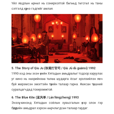
Үйл явдлын өрнөл нь сонирхолтой бөгөөд төгсгөл нь таны
сэтгэлд хүрнэ гэдгийг амлая.
5. The Story of Qiu Ju (秋菊打官司 / Qiū Jú dǎ guānsi) 1992
1990-ээд оны эхэн үеийн Хятадын амьдралыг тодоор харуулах
уг кино нь нөхрийнхөө төлөө шударга ёсыг эрэлхийлэн явч
буй жирэмсэн эмэгтэйн түүхийн талаар гарна. Ахисан түвшний
суралцагчдад тохиромжтой.
6. The Blue Kite (蓝风筝 / Lán fēngzheng) 1993
Энэхүү кинонд Хятадын соёлын хувьсгалын үеэр олон гэр
бүлүүдийн амьдрал хэрхэн өөрчлөгдсөн талаар гардаг.