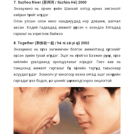
7. Suzhou River (苏州河 / Sūzhōu Hé) 2000
Энэхүү кино нь орчин үеийн Шанхай хотод өрнөх эмгэнэлт
хайрын түүхийг өгүүлдэг.
Олон улсын олон кино наадмуудад нэр дэвшиж, шагнал
авсан. Хэдий гадаадад амжилт үзүүлсэн ч эхэндээ Хятадад
гарахыг нь хориглож байжээ.
8. Together (和你在一起 / hé nǐ zài yì qǐ) 2002
Энэхүү кино нь хүүгээ хөгжимчин болгон амжилтанд хүргэхийг
хүссэн эрийн тухай өгүүлдэг. Эцэг нь хүүтэйгээ Бээжин рүү нүүж, хүүгээ
хийлийн уралдаанд оролцуулахыг зорьдог. Гэвч аав нь
тэмцээнд амжилт гаргахыг бүх зүйлийн тэргүүнд тавьснаар
асуудал үүсдэг. Зохиолч уг киногоор ихэнх хятад эцэг эхчүүдийн
гаргадаг үзэл бодол, үнэ цэнийг шүүмжилдгээрээ онцлогтой.