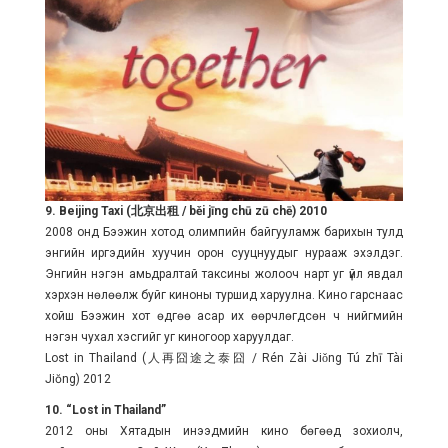
9. Beijing Taxi (北京出租 / běi jīng chū zū chē) 2010
2008 онд Бээжин хотод олимпийн байгууламж барихын тулд
энгийн иргэдийн хуучин орон сууцнуудыг нурааж эхэлдэг.
Энгийн нэгэн амьдралтай таксины жолооч нарт уг үйл явдал
хэрхэн нөлөөлж буйг киноны туршид харуулна. Кино гарснаас
хойш Бээжин хот өдгөө асар их өөрчлөгдсөн ч нийгмийн
нэгэн чухал хэсгийг уг киногоор харуулдаг.
Lost in Thailand (人再囧途之泰囧 / Rén Zài Jiǒng Tú zhī Tài
Jiŏng) 2012
10. “Lost in Thailand”
2012 оны Хятадын инээдмийн кино бөгөөд зохиолч,