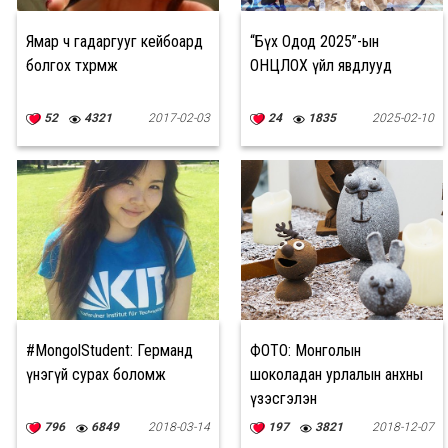
Ямар ч гадаргууг кейбоард
“Бүх Одод 2025”-ын
болгох төхөөрөмж
ОНЦЛОХ үйл явдлууд
52
4321
2017-02-03
24
1835
2025-02-10
#MongolStudent: Германд
ФОТО: Монголын
үнэгүй сурах боломж
шоколадан урлалын анхны
үзэсгэлэн
796
6849
2018-03-14
197
3821
2018-12-07