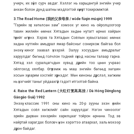
учирч, их зүйл сурч авдаг. Хэллэг нь харьцангуй энгийн учир
анхан болон дунд шатны мэдлэгтэй хүмүүст тохиромжтой.
3.The Road Home (我的父亲母亲 / wǒde fùqin mǔqin) 1999
“Гэрийн зүг хөтөлсөн зам” хэмээх уг кино нь ойролцоогоор
тавин жилийн өмнөх Хятадын хөдөө нутагт өрнөх хайрын
түүхийг өгүүлнэ. Хэрэв та Хятадын Соёлын хувьсгалаас өмнөх
хөдөө нутгийн амьдрал ямар байсныг сонирхож байгаа бол
энэхүү киног заавал үзээрэй. Залуу хосуудын амьдралыг
харуулдаг бөгөөд голчлон тэдний хүүхэд насны талаар гарна.
Хятад хэл суралцагчдын хувьд дүрийн тоо цөөн учраас
ойлгоход хялбар. Өгүүлэмж нь маш энгийн бөгөөд хөгшин
хосын хүү зарим хэсгийг хүүрнэдэг. Мөн киноны дүрслэл, хөгжим
нь үзэгчийг таныг уйдаахгүй гэдэгт итгэлтэй байна.
4. Raise the Red Lantern (大红灯笼高高挂 / Dà Hóng Dēnglong
Gāogāo Guà) 1992
Энэхүү классик 1991 оны кино нь 20-р зууны эхэн үеийн
Хятадын соёл хөгжлийг сайн харуулдаг. Нэгэн чинээлэг
эрийн дөрвөн эхнэрийн харилцааг тойрон өрнөнө. Тэд эв
найртай харагдах боловч үнэн хэрэгтээ атаархал, заль мэхээр
дүүрэн байдаг.