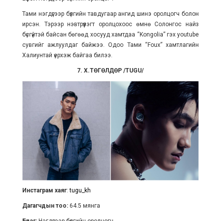
Тами нэгдүгээр бүлгийн тавдугаар ангид шинэ оролцогч болон
ирсэн. Тэрээр нэвтрүүлэгт оролцохоос өмнө Солонгос найз
бүсгүйтэй байсан бөгөөд хосууд хамтдаа “Kongolia” гэх youtube
сувгийг ажлуулдаг байжээ. Одоо Тами “Foux” хамтлагийн
Халиунтай үерхэж байгаа билээ.
7. Х.ТӨГӨЛДӨР /TUGU/
Инстаграм хаяг
:
tugu_kh
Дагагчдын тоо:
64.5 мянга