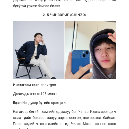
дуустал нэг л бүсгүйг сонгож байсан юм. Одоо тэрээр нэгэн
бүсгүйтэй үерхэж байгаа билээ.
2. Б.ЧИНЗОРИГ /CHINZO/
Инстаграм хаяг
:
chnzrgoo
Дагагчдын тоо:
105 мянга
Бүлэг:
Нэгдүгээр бүлгийн оролцогч
Нэгдүгээр бүлгийн хамгийн од залуу бол Чинзо. Ихэнх оролцогч
охид түүнийг болзоот залуугаараа сонгож, шохоорхож байсан.
Гэсэн хэдий ч төгсгөлийн ангид Чинзо Мокаг сонгон олон