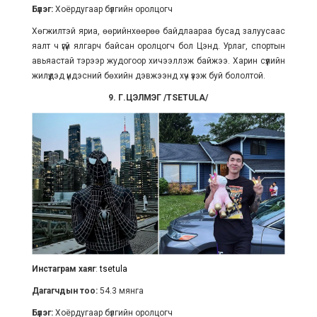
Бүлэг:
Хоёрдугаар бүлгийн оролцогч
Хөгжилтэй яриа, өөрийнхөөрөө байдлаараа бусад залуусаас
яалт ч үгүй ялгарч байсан оролцогч бол Цэнд. Урлаг, спортын
авьяастай тэрээр жудогоор хичээллэж байжээ. Харин сүүлийн
жилүүдэд үндэсний бөхийн дэвжээнд хүч үзэж буй бололтой.
9. Г.ЦЭЛМЭГ /TSETULA/
Инстаграм хаяг
:
tsetula
Дагагчдын тоо:
54.3 мянга
Бүлэг:
Хоёрдугаар бүлгийн оролцогч