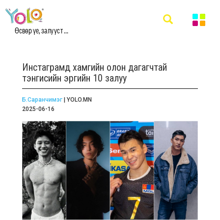
Өсвөр үе, залууст ...
Инстаграмд хамгийн олон дагагчтай
тэнгисийн эргийн 10 залуу
Б.Саранчимэг
| YOLO.MN
2025-06-16