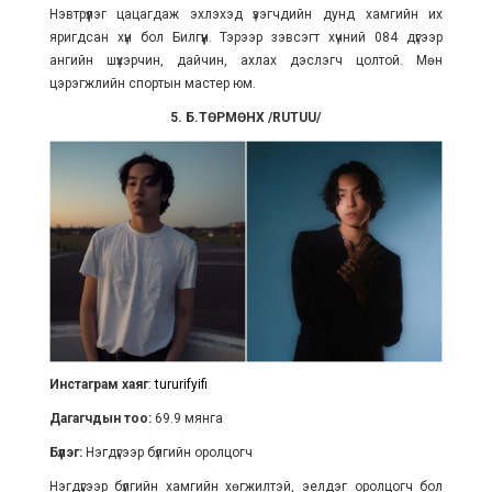
Нэвтрүүлэг цацагдаж эхлэхэд үзэгчдийн дунд хамгийн их
яригдсан хүн бол Билгүүн. Тэрээр зэвсэгт хүчний 084 дүгээр
ангийн шүхэрчин, дайчин, ахлах дэслэгч цолтой. Мөн
цэрэгжлийн спортын мастер юм.
5. Б.ТӨРМӨНХ /RUTUU/
Инстаграм хаяг
:
tururifyifi
Дагагчдын тоо:
69.9 мянга
Бүлэг:
Нэгдүгээр бүлгийн оролцогч
Нэгдүгээр бүлгийн хамгийн хөгжилтэй, эелдэг оролцогч бол