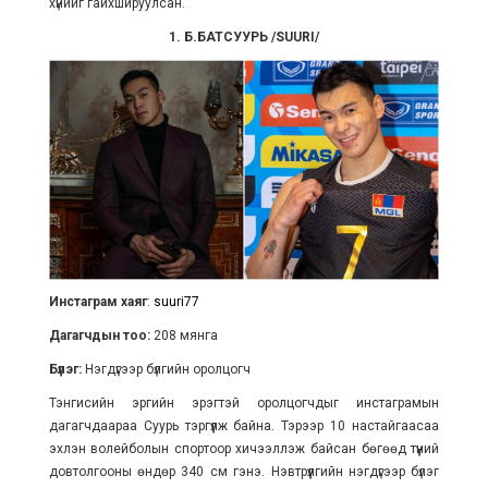
хүнийг гайхшируулсан.
1. Б.БАТСУУРЬ /SUURI/​
Инстаграм хаяг
:
suuri77
Дагагчдын тоо:
208 мянга
Бүлэг:
Нэгдүгээр бүлгийн оролцогч
Тэнгисийн эргийн эрэгтэй оролцогчдыг инстаграмын
дагагчдаараа Суурь тэргүүлж байна. Тэрээр 10 настайгаасаа
эхлэн волейболын спортоор хичээллэж байсан бөгөөд түүний
довтолгооны өндөр 340 см гэнэ. Нэвтрүүлгийн нэгдүгээр бүлэг