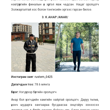
нэвтрүүлгийн финалын үе хүртэл явж чадсан. Нацаг оролцогч
Золжаргалтай хос болон тэнгисийн эргээс гарсан билээ.
3. К.АНАР /ANAR/
Инстаграм хаяг
:
rustem_0425
Дагагчдын тоо:
78.6 мянга
Бүлэг:
Нэгдүгээр бүлгийн оролцогч
Анар бол үзэгчдийн хамгийн хайртай оролцогч. Даруу төлөв,
үнэнч шударга зангаараа бусдаасаа онцгойрч эхнээсээ