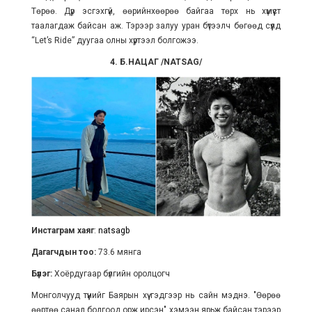
Төрөө. Дүр эсгэхгүй, өөрийнхөөрөө байгаа төрх нь хүмүүст
таалагдаж байсан аж. Тэрээр залуу уран бүтээлч бөгөөд сүүлд
“Let’s Ride” дуугаа олны хүртээл болгожээ.
4. Б.НАЦАГ /NATSAG/
Инстаграм хаяг
:
natsagb
Дагагчдын тоо:
73.6 мянга
Бүлэг:
Хоёрдугаар бүлгийн оролцогч
Монголчууд түүнийг Баярын хүү гэдгээр нь сайн мэднэ. "Өөрөө
өөртөө санал болгоод орж ирсэн" хэмээн ярьж байсан тэрээр