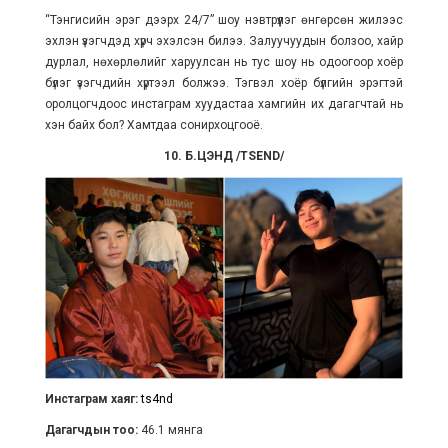
“Тэнгисийн эрэг дээрх 24/7” шоу нэвтрүүлэг өнгөрсөн жилээс
эхлэн үзэгчдэд хүрч эхэлсэн билээ. Залуучуудын болзоо, хайр
дурлал, нөхөрлөлийг харуулсан нь тус шоу нь одоогоор хоёр
бүлэг үзэгчдийн хүртээл болжээ. Тэгвэл хоёр бүлгийн эрэгтэй
оролцогчдоос инстаграм хуудастаа хамгийн их дагагчтай нь
хэн байх бол? Хамтдаа сонирхоцгооё.
10. Б.ЦЭНД /TSEND/
Инстаграм хаяг:
ts4nd
Дагагчдын тоо:
46.1 мянга