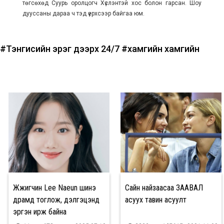
төгсөхөд Суурь оролцогч Хүслэнтэй хос болон гарсан. Шоу
дууссаны дараа ч тэд үерхсээр байгаа юм.
#Тэнгисийн эрэг дээрх 24/7
#хамгийн хамгийн
Жүжигчин Lee Naeun шинэ
Сайн найзаасаа ЗААВАЛ
драмд тоглож, дэлгэцэнд
асуух тавин асуулт
эргэн ирж байна