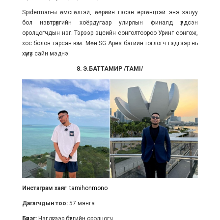
Spiderman-ы өмсгөлтэй, өөрийн гэсэн ертөнцтэй энэ залуу
бол нэвтрүүлгийн хоёрдугаар улирлын финалд үлдсэн
оролцогчдын нэг. Тэрээр эцсийн сонголтоороо Уринг сонгож,
хос болон гарсан юм. Мөн SG Apes багийн тоглогч гэдгээр нь
хүмүүс сайн мэднэ.
8. Э.БАТТАМИР /TAMI/
Инстаграм хаяг
:
tamihonmono
Дагагчдын тоо:
57 мянга
Бүлэг:
Нэгдүгээр бүлгийн оролцогч