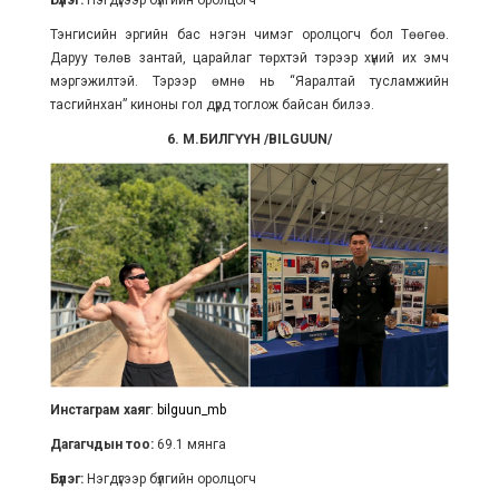
Бүлэг:
Нэгдүгээр бүлгийн оролцогч
Тэнгисийн эргийн бас нэгэн чимэг оролцогч бол Төөгөө.
Даруу төлөв зантай, царайлаг төрхтэй тэрээр хүний их эмч
мэргэжилтэй. Тэрээр өмнө нь “Яаралтай тусламжийн
тасгийнхан” киноны гол дүрд тоглож байсан билээ.
6. М.БИЛГҮҮН /BILGUUN/
Инстаграм хаяг
:
bilguun_mb
Дагагчдын тоо:
69.1 мянга
Бүлэг:
Нэгдүгээр бүлгийн оролцогч