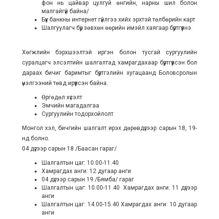
фон нь цайвар цулгуй өнгийн, нарны шил болон
малгайгүй байна/
Бүх банкны интернет гүйлгээ хийх эрхтэй төлбөрийн карт
Шалгуулагч бүр зөвхөн өөрийн имэйл хаягаар бүртгүүлнэ.
Хөгжлийн бэрхшээлтэй иргэн болон тусгай сургуулийн
суралцагч элсэлтийн шалгалтад хамрагдахаар бүртгүүлсэн бол
дараах бичиг баримтыг бүртгэлийн хугацаанд Боловсролын
үнэлгээний төвд ирүүлсэн байна.
Өргөдөл хүсэлт
Эмчийн магадалгаа
Сургуулийн тодорхойлолт
Монгол хэл, бичгийн шалгалт ирэх дөрөвдүгээр сарын 18, 19-
нд болно.
04 дүгээр сарын 18 /Баасан гараг/
Шалгалтын цаг: 10.00-11.40
Хамрагдах анги: 12 дугаар анги
04 дүгээр сарын 19 /Бямба/ гараг
Шалгалтын цаг: 10.00-11.40 Хамрагдах анги: 11 дүгээр
анги
Шалгалтын цаг: 14.00-15.40 Хамрагдах анги: 10 дугаар
анги