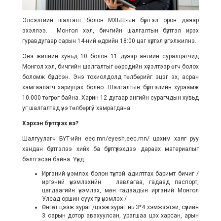
Элсэлтийн шалгалт болон МХБШ-ын бүртгэл орон даяар
эхэллээ. Монгол хэл, бичгийн шалгалтын бүртгэл ирэх
гуравдугаар сарын 14-ний өдрийн 18:00 цаг хүртэл үргэлжилнэ.
Энэ жилийн хувьд 10 болон 11 дүгээр ангийн суралцагчид
Монгол хэл, бичгийн шалгалтыг өөрсдийн хүсэлтээр өгч болох
боломж бүрдсэн. Энэ тохиолдолд төлбөрийг эцэг эх, асран
хамгаалагч хариуцах болно. Шалгалтын бүртгэлийн хураамж
10.000 төгрөг байна. Харин 12 дугаар ангийн сурагчдын хувьд
уг шалгалтад үнэ төлбөргүй хамрагдана.
Хэрхэн бүртгүүлэх вэ?
Шалгуулагч БҮТ-ийн eec.mn/eyesh.eec.mn/ цахим хаяг руу
хандан бүртгэлээ хийх ба бүртгүүлэхдээ дараах материалыг
бэлтгэсэн байна. Үүнд:
Иргэний үнэмлэх болон түүнтэй адилтгах баримт бичиг /
иргэний үнэмлэхийн лавлагаа, гадаад паспорт,
цагдаагийн үнэмлэх, мөн гадаадын иргэний Монгол
Улсад оршин суух түр үнэмлэх /
Өнгөт цээж зураг /цээж зураг нь 3*4 хэмжээтэй, сүүлийн
3 сарын дотор авахуулсан, урагшаа цэх харсан, арын