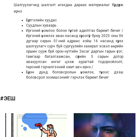
Шалгуулагчид шалгалт өгөхдөө дараах материалыг бүрдүүлж
ирнэ.
Бүртгэлийн хуудас
Суудлын хуваарь
Иргэний үнэмлэх болон түүнтэй адилтгах баримт бичиг /
Иргэний үнэмлэх авах насанд хүрээгүй буюу 2025 оны 06
дугаар сарын 01-ний өдрөөс хойш 16 насанд хүрэх
шалгуулагч сурч буй сургуулийн захирал эсвэл өөрийн
оршин сууж буй орон нутгийн Засаг даргын гарын үсэг,
тамгаар баталгаажсан, сүүлийн 3 сарын дотор
авахуулсан өнгөт цээж зурагтай тодорхойлолт,
төрсний гэрчилгээний хамт авч ирнэ./
Бүрэн дунд боловсролын үнэмлэх, түүнээс дээш
боловсрол эзэмшсэнийг гэрчлэх баримт бичиг
#ЭЕШ