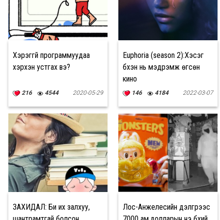
Хэрэггүй программуудаа
Euphoria (season 2):Хэсэг
хэрхэн устгах вэ?
бүхэн нь мэдрэмж өгсөн
кино
216
4544
2020-05-29
146
4184
2022-03-07
ЗАХИДАЛ: Би их залхуу,
Лос-Анжелесийн дэлгүүрээс
шантрамтгай болсон
7000 ам.долларын үнэ бүхий