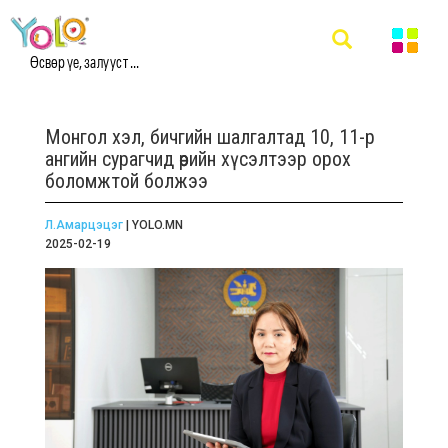
Өсвөр үе, залууст ...
Монгол хэл, бичгийн шалгалтад 10, 11-р
ангийн сурагчид өөрийн хүсэлтээр орох
боломжтой болжээ
Л.Амарцэцэг
| YOLO.MN
2025-02-19