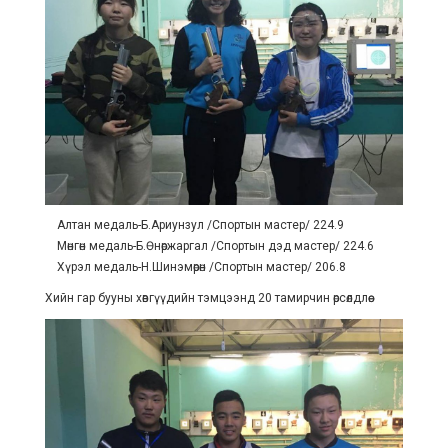
Алтан медаль-Б.Ариунзул /Спортын мастер/ 224.9
Мөнгөн медаль-Б.Өнөржаргал /Спортын дэд мастер/ 224.6
Хүрэл медаль-Н.Шинэмөрөн /Спортын мастер/ 206.8
Хийн гар бууны хөвгүүдийн тэмцээнд 20 тамирчин өрсөлдлөө.