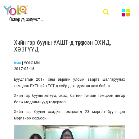
Өсвөр үе, залууст ...
Хийн гар бууны УАШТ-д түрүүлсэн ОХИД,
ХӨВГҮҮД
Үжин
| YOLO.MN
2017-03-16
Буудлагын 2017 оны өсвөрийн улсын аварга шалгаруулах
тэмцээн БХТН-ийн ТСТ-д хоёр дахь өдрөө явагдаж байна.
Хийн гар бууны хөвгүүд, охид, багийн төрлийн тэмцээн өчигдөр
болж медальтнууд тодорлоо.
Хийн гар бууны охидын тэмцээнд 23 мэргэн бууч цэц
мэргэнээ сорьсон.