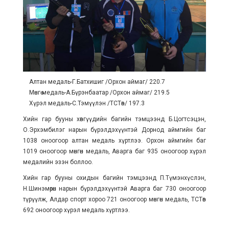
Алтан медаль-Г.Батхишиг /Орхон аймаг/ 220.7
Мөнгө медаль-А.Бүрэнбаатар /Орхон аймаг/ 219.5
Хүрэл медаль-С.Тэмүүлэн /ТСТөв/ 197.3
Хийн гар бууны хөвгүүдийн багийн тэмцээнд Б.Цогтсэцэн,
О.Эрхэмбилэг нарын бүрэлдэхүүнтэй Дорнод аймгийн баг
1038 оноогоор алтан медаль хүртлээ. Орхон аймгийн баг
1019 оноогоор мөнгөн медаль, Аварга баг 935 оноогоор хүрэл
медалийн эзэн боллоо.
Хийн гар бууны охидын багийн тэмцээнд П.Түмэнхүслэн,
Н.Шинэмөрөн нарын бүрэлдэхүүнтэй Аварга баг 730 оноогоор
түрүүлж, Алдар спорт хороо 721 оноогоор мөнгөн медаль, ТСТөв
692 оноогоор хүрэл медаль хүртлээ.