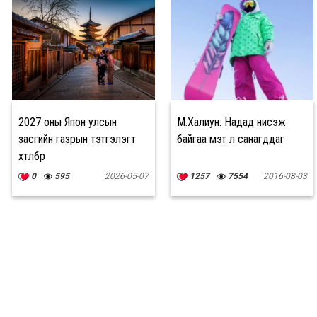
2027 оны Япон улсын
М.Халиун: Надад нисэж
засгийн газрын тэтгэлэгт
байгаа мэт л санагддаг
хөтөлбөр
0
595
2026-05-07
1257
7554
2016-08-03