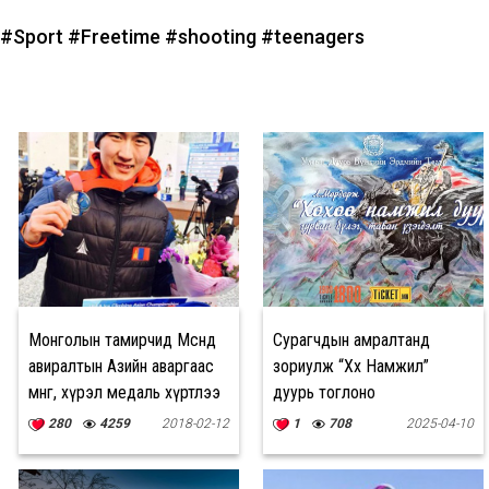
#Sport
#Freetime
#shooting
#teenagers
Монголын тамирчид Мөсөнд
Сурагчдын амралтанд
авиралтын Азийн аваргаас
зориулж “Хөхөө Намжил”
мөнгө, хүрэл медаль хүртлээ
дуурь тоглоно
280
4259
2018-02-12
1
708
2025-04-10