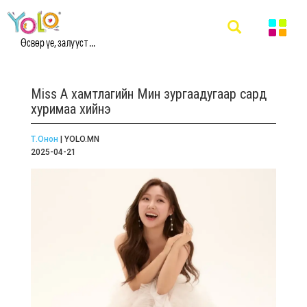
Өсвөр үе, залууст ...
Miss A хамтлагийн Мин зургаадугаар сард
хуримаа хийнэ
Т.Онон
| YOLO.MN
2025-04-21