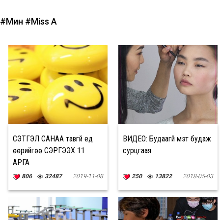
#Мин
#Miss A
СЭТГЭЛ САНАА тавгүй үед
ВИДЕО: Будаагүй мэт будаж
өөрийгөө СЭРГЭЭХ 11
сурцгаая
АРГА
806
32487
2019-11-08
250
13822
2018-05-03