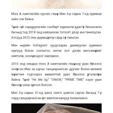
Miss A хамтлагийн хуучин гишүүн Мин 6-р сарын 7-нд хуримаа
хийх гэж байна.
Түүний сүйт хархүү, урлагийн салбарт харьяалагддаггүй бизнесмэн
бөгөөд тэд 2018 онд найзынхаа тоглолт дээр анх танилцсан.
Хосууд 2023 оны дөрөвдүгээр сард сүй тавьсан.
Мин өөрийн Instagram хуудсаараа дамжуулан хуримын
зургууд болон солонгос, англи хэл дээрх мессежүүдийг
нийтэлж, энэхүү мэдээг зарлажээ.
2010 онд охидын miss A хамтлагийн гишүүнээр уран бүтээлээ
эхлүүлсэн Мин нь өдгөө ганцаарчилсан дуучин болон мюзикл
жүжигчин гэдгээрээ амжилттай уран бүтээлээ үргэлжлүүлж
байна. Түүний “Hit Me Up,” “ONION,” “PRIME TIME” зэрэг уран
бүтээлүүд олны хүртээл болсон.
Мин 5-р сарын 31-нд шинэ сингл цомгоо гаргах бөгөөд 7-р
сард ганцаарчилсан үйл ажиллагаанууд төлөвлөжээ.