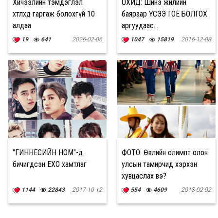
Хичээлийн тэмдэглэл
ОХИД: Шинэ жилийн
хөтлөхдөө гаргаж болохгүй 10
баяраар ҮСЭЭ ГОЁ БОЛГОХ
алдаа
аргуудаас...
19
641
2026-02-06
1047
15819
2016-12-08
"ГИННЕСИЙН НОМ"-д
ФОТО: Өвлийн олимпт олон
бичигдсэн EXO хамтлаг
улсын тамирчид хэрхэн
хувцаслах вэ?
1144
22843
2017-10-12
554
4609
2018-02-02