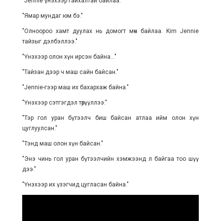
"Jennie үнэхээр гайхалтай байлаа."
"Ямар мундаг юм бэ."
"Олноороо хамт дуулах нь домогт мөч байлаа. Kim Jennie
тайзыг дэлбэллээ."
"Үнэхээр олон хүн ирсэн байна…"
"Тайзан дээр ч маш сайн байсан."
"Jennie-гээр маш их бахархаж байна."
"Үнэхээр сэтгэгдэл төрүүллээ."
"Тэр гол уран бүтээлч биш байсан атлаа ийм олон хүн
цуглуулсан."
"Тэнд маш олон хүн байсан."
"Энэ чинь гол уран бүтээлчийн хэмжээнд л байгаа тоо шүү
дээ."
"Үнэхээр их үзэгчид цугласан байна."