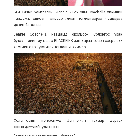
BLACKPINK хамтлагийн Jennie 2025 оны Coachella хөгжмийн
наадамд хийсэн ганцаарчилсан тоглолтоороо чадвараа
дахин баталлаа.
Jennie Coachella наадамд оролцсон Солонгос уран
бүтээлчдийн дундаас BLACKPINK-ийн дараа орсон хоёр дахь
хамгийн олон үзэгчтэй тоглолтыг хийжээ.
Солонгосын нетизенүүд Jennie-ийн талаар дараах
сэтгэгдлүүдийг үлдээжээ: