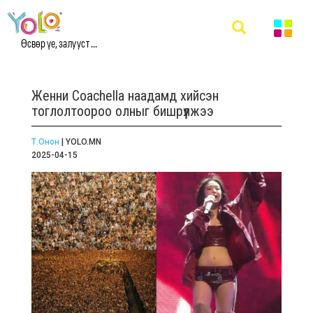
Өсвөр үе, залууст ...
Женни Coachella наадамд хийсэн
тоглолтоороо олныг бишрүүлжээ
Т.Онон
| YOLO.MN
2025-04-15