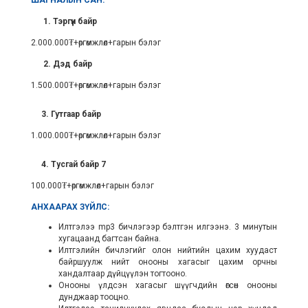
ШАГНАЛЫН САН:
1. Тэргүүн байр
2.000.000₮+өргөмжлөл+гарын бэлэг
2. Дэд байр
1.500.000₮+өргөмжлөл+гарын бэлэг
3. Гутгаар байр
1.000.000₮+өргөмжлөл+гарын бэлэг
4. Тусгай байр 7
100.000₮+өргөмжлөл+гарын бэлэг
АНХААРАХ ЗҮЙЛС:
Илтгэлээ mp3 бичлэгээр бэлтгэн илгээнэ. 3 минутын
хугацаанд багтсан байна.
Илтгэлийн бичлэгийг олон нийтийн цахим хуудаст
байршуулж нийт онооны хагасыг цахим орчны
хандалтаар дүйцүүлэн тогтооно.
Онооны үлдсэн хагасыг шүүгчдийн өгсөн онооны
дунджаар тооцно.