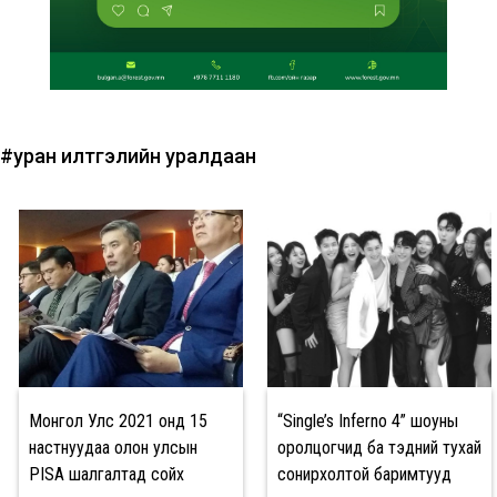
#уран илтгэлийн уралдаан
Монгол Улс 2021 онд 15
“Single’s Inferno 4” шоуны
настнуудаа олон улсын
оролцогчид ба тэдний тухай
PISA шалгалтад сойх
сонирхолтой баримтууд