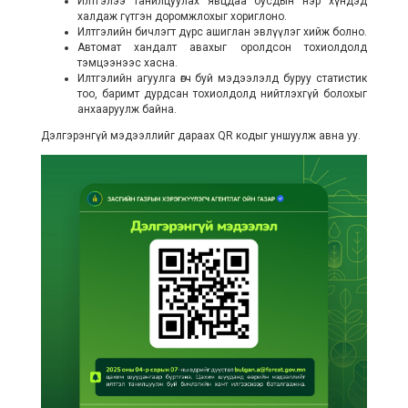
Илтгэлээ танилцуулах явцдаа бусдын нэр хүндэд
халдаж гүтгэн доромжлохыг хориглоно.
Илтгэлийн бичлэгт дүрс ашиглан эвлүүлэг хийж болно.
Автомат хандалт авахыг оролдсон тохиолдолд
тэмцээнээс хасна.
Илтгэлийн агуулга өгч буй мэдээлэлд буруу статистик
тоо, баримт дурдсан тохиолдолд нийтлэхгүй болохыг
анхааруулж байна.
Дэлгэрэнгүй мэдээллийг дараах QR кодыг уншуулж авна уу.