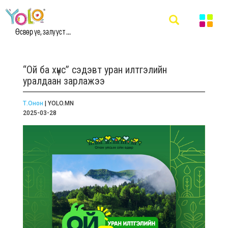
Өсвөр үе, залууст ...
“Ой ба хүнс” сэдэвт уран илтгэлийн
уралдаан зарлажээ
Т.Онон
| YOLO.MN
2025-03-28