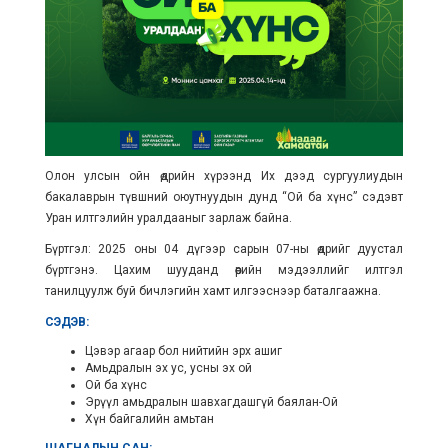
Олон улсын ойн өдрийн хүрээнд Их дээд сургуулиудын
бакалаврын түвшний оюутнуудын дунд “Ой ба хүнс” сэдэвт
Уран илтгэлийн уралдааныг зарлаж байна.
Бүртгэл: 2025 оны 04 дүгээр сарын 07-ны өдрийг дуустал
бүртгэнэ. Цахим шууданд өөрийн мэдээллийг илтгэл
танилцуулж буй бичлэгийн хамт илгээснээр баталгаажна.
СЭДЭВ:
Цэвэр агаар бол нийтийн эрх ашиг
Амьдралын эх ус, усны эх ой
Ой ба хүнс
Эрүүл амьдралын шавхагдашгүй баялан-Ой
Хүн байгалийн амьтан