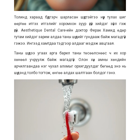
Толинд хараад бүдгэрч шарласан шүдтэйгээ нүүр тулах шиг
өөртөө итгэх итгэлийг хоромхон зуур үгүй хийдэг зүйл гэж
үгүй. Aesthetique Dental Care-ийн доктор Ферак Хамид өдөр
тутам хийдэг зарим алдаа таны шүдийг гундааж байж магадгүй
гэжээ. Ингээд хамтдаа тэдгээр алдааг мэдэж авцгаая.
Таны шүдээ угаах арга барил таны төсөөлснөөс ч их хор
хөнөөл учруулж байж магадгүй. Олон хүн амны хөндийн
арчилгаандаа нэг чухал алхмыг орхигдуулдаг бөгөөд энэ нь
шүдэнд толбо тогтож, өнгөө алдах шалтгаан болдог гэнэ.