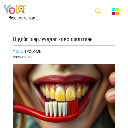
Өсвөр үе, залууст ...
Шүдийг шарлуулдаг хоёр шалтгаан
Т.Онон
| YOLO.MN
2025-03-25