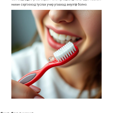
нөхөн сэргээхэд туслах учир угаахад аюулгүй болно.