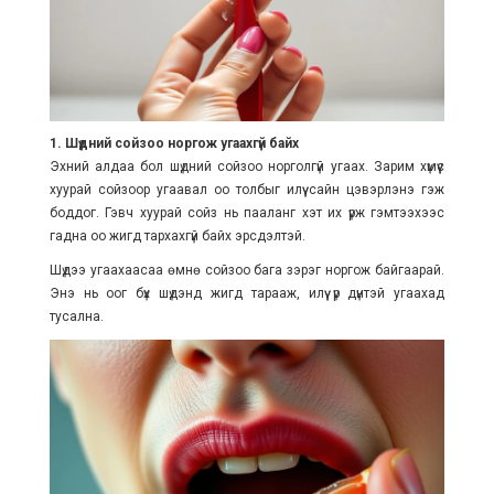
1. Шүдний сойзоо норгож угаахгүй байх
Эхний алдаа бол шүдний сойзоо норголгүй угаах. Зарим хүмүүс
хуурай сойзоор угаавал оо толбыг илүү сайн цэвэрлэнэ гэж
боддог. Гэвч хуурай сойз нь пааланг хэт их үрж гэмтээхээс
гадна оо жигд тархахгүй байх эрсдэлтэй.
Шүдээ угаахаасаа өмнө сойзоо бага зэрэг норгож байгаарай.
Энэ нь оог бүх шүдэнд жигд тарааж, илүү үр дүнтэй угаахад
тусална.