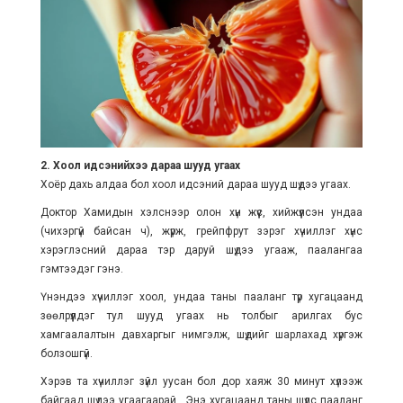
2. Хоол идсэнийхээ дараа шууд угаах
Хоёр дахь алдаа бол хоол идсэний дараа шууд шүдээ угаах.
Доктор Хамидын хэлснээр олон хүн жүүс, хийжүүлсэн ундаа
(чихэргүй байсан ч), жүрж, грейпфрут зэрэг хүчиллэг хүнс
хэрэглэсний дараа тэр даруй шүдээ угааж, паалангаа
гэмтээдэг гэнэ.
Үнэндээ хүчиллэг хоол, ундаа таны пааланг түр хугацаанд
зөөлрүүлдэг тул шууд угаах нь толбыг арилгах бус
хамгаалалтын давхаргыг нимгэлж, шүдийг шарлахад хүргэж
болзошгүй.
Хэрэв та хүчиллэг зүйл уусан бол дор хаяж 30 минут хүлээж
байгаад шүдээ угаагаарай . Энэ хугацаанд таны шүлс пааланг