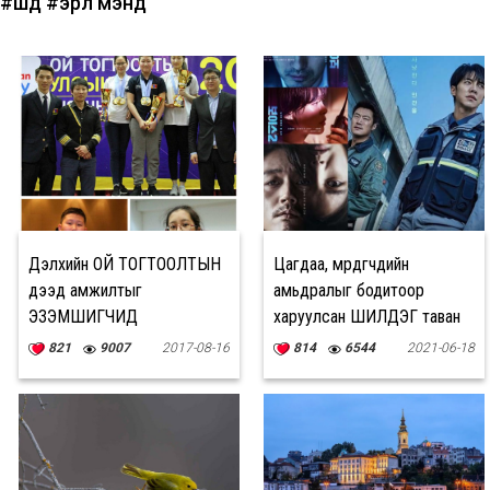
#шүд
#эрүүл мэнд
Дэлхийн ОЙ ТОГТООЛТЫН
Цагдаа, мөрдөгчдийн
дээд амжилтыг
амьдралыг бодитоор
ЭЗЭМШИГЧИД
харуулсан ШИЛДЭГ таван
цуврал
821
9007
2017-08-16
814
6544
2021-06-18