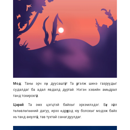
Мод
: Таны эрч хүч дуусашгүй! Та үргэлж шинэ газруудыг
судалдаг ба адал явдалд дуртай. Нэгэн хэвийн амьдрал
танд тохирохгүй.
Царай
: Та эмх цэгцтэй байхыг эрхэмлэдэг. Бүх зүйл
төлөвлөгөөний дагуу, ирэх өдрүүдэд юу болохыг мэдэж байх
нь танд аюулгүй, тав тухтай санагдуулдаг.