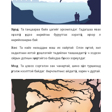
Хүүхэд
: Та ганцаараа байх цагийг эрхэмлэдэг. Гадагшаа явах
хүсэлгүй үедээ өөрийгөө буруутгах хэрэггүй, зүгээр л
өөрийнхөөрөө бай.
Хос
: Та найз нөхөддөө маш их хайртай. Олон хүнтэй, хөл
хөдөлгөөн ихтэй үдэшлэгийг төдийлөн таашаадаггүй ч хэдхэн
ойрын дотнын хүмүүстэйгээ байхдаа бүхнээ зориулдаг.
Мод
: Та цовоо сэргэлэн зан чанартай, шинэ зүйл туршихад
үргэлж нээлттэй байдаг. Өөрчлөлтөөс айдаггүй, харин ч дуртай.