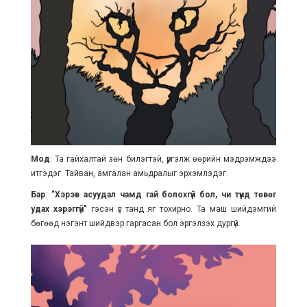
Мод
: Та гайхалтай зөн билэгтэй, үргэлж өөрийн мэдрэмждээ
итгэдэг. Тайван, амгалан амьдралыг эрхэмлэдэг.
Бар
:
"Хэрэв асуудал чамд гай болохгүй бол, чи түүнд төвөг
удах хэрэггүй"
гэсэн үг танд яг тохирно. Та маш шийдэмгий
бөгөөд нэгэнт шийдвэр гаргасан бол эргэлзэх дургүй.