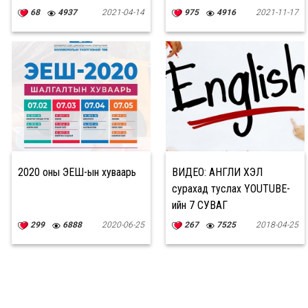
68
4937
2021-04-14
975
4916
2021-11-17
2020 оны ЭЕШ-ын хуваарь
ВИДЕО: АНГЛИ ХЭЛ
сурахад туслах YOUTUBE-
ийн 7 СУВАГ
299
6888
2020-06-25
267
7525
2018-04-25