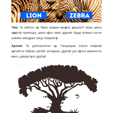
Тахь
: Та нийтэч хүн. Яриа хөөрөө өрнүүлэх, үдэшлэгт явах, шинэ
хүмүүстэй танилцах, шинэ зүйлс хийх дуртай. Өдөр тутмын нэгэн
хэвийн амьдрал танд тохирохгүй.
Арслан
: Та дотогшоогоо хүн. Ганцаараа эсвэл хайртай
хүнтэйгээ тайван цагийг өнгөрөөх, дуртай уух зүйлээ шимэнгээ
кино, цуврал үзэх дуртай.