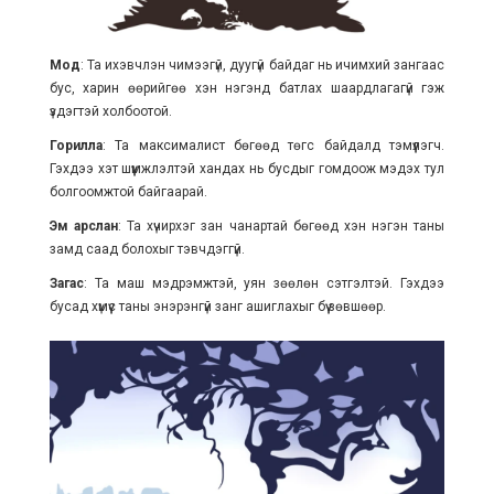
Мод
: Та ихэвчлэн чимээгүй, дуугүй байдаг нь ичимхий зангаас
бус, харин өөрийгөө хэн нэгэнд батлах шаардлагагүй гэж
үздэгтэй холбоотой.
Горилла
: Та максималист бөгөөд төгс байдалд тэмүүлэгч.
Гэхдээ хэт шүүмжлэлтэй хандах нь бусдыг гомдоож мэдэх тул
болгоомжтой байгаарай.
Эм арслан
: Та хүчирхэг зан чанартай бөгөөд хэн нэгэн таны
замд саад болохыг тэвчдэггүй.
Загас
: Та маш мэдрэмжтэй, уян зөөлөн сэтгэлтэй. Гэхдээ
бусад хүмүүс таны энэрэнгүй занг ашиглахыг бүү зөвшөөр.