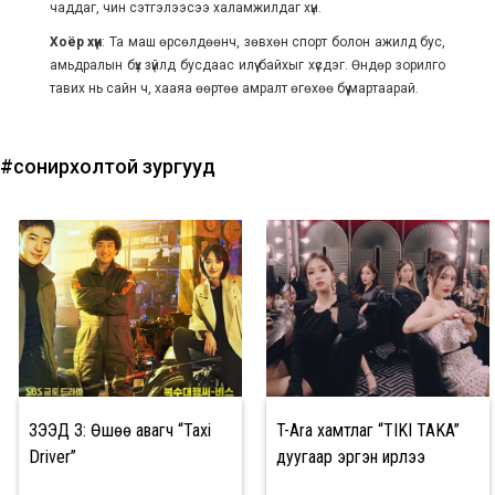
чаддаг, чин сэтгэлээсээ халамжилдаг хүн.
Хоёр хүн
: Та маш өрсөлдөөнч, зөвхөн спорт болон ажилд бус,
амьдралын бүх зүйлд бусдаас илүү байхыг хүсдэг. Өндөр зорилго
тавих нь сайн ч, хааяа өөртөө амралт өгөхөө бүү мартаарай.
#сонирхолтой зургууд
ҮЗЭЭД ҮЗ: Өшөө авагч “Taxi
T-Ara хамтлаг “TIKI TAKA”
Driver”
дуугаар эргэн ирлээ