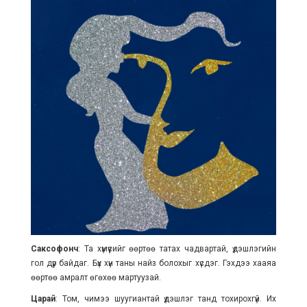
Саксофонч
: Та хүмүүсийг өөртөө татах чадвартай, үдэшлэгийн
гол дүр байдаг. Бүх хүн таны найз болохыг хүсдэг. Гэхдээ хааяа
өөртөө амралт өгөхөө мартуузай.
Царай
: Том, чимээ шуугиантай үдэшлэг танд тохирохгүй. Их