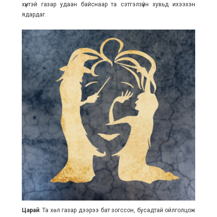
хүнтэй газар удаан байснаар та сэтгэлзүйн хувьд ихээхэн
ядардаг.
Царай
: Та хөл газар дээрээ бат зогссон, бусадтай ойлголцож