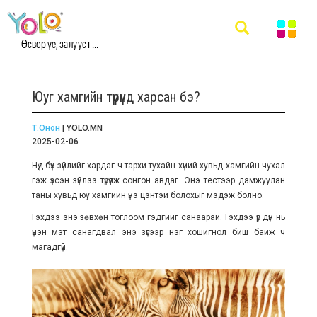
Өсвөр үе, залууст ...
Юуг хамгийн түрүүнд харсан бэ?
Т.Онон
| YOLO.MN
2025-02-06
Нүд бүх зүйлийг хардаг ч тархи тухайн хүний хувьд хамгийн чухал
гэж үзсэн зүйлээ түрүүлж сонгон авдаг. Энэ тестээр дамжуулан
таны хувьд юу хамгийн үнэ цэнтэй болохыг мэдэж болно.
Гэхдээ энэ зөвхөн тоглоом гэдгийг санаарай. Гэхдээ үр дүн нь
үнэн мэт санагдвал энэ зүгээр нэг хошигнол биш байж ч
магадгүй.