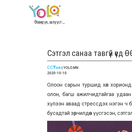
Өсвөр үе, залууст ...
Сэтгэл санаа тавгүй үе
ССҮТөв
| YOLO.MN
2020-10-10
Олоон сарын туршид хөл хорионд 
олон, багш ажилчидтайгаа удаан
хүлээн аваад стрессдэх нэгэн ч б
бусадтай зөрчилдөөн үүсгэсэн, сэтгэ