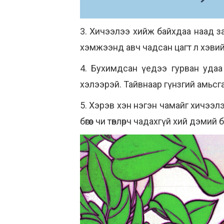
3. Хичээлээ хийж байхдаа наад за
хэмжээнд авч чадсан цагт л хэви
4. Бухимдсан үедээ гурван удаа г
хэлээрэй. Тайвнаар гүнзгий амьсг
5. Хэрэв хэн нэгэн чамайг хичээл
бөгөөс чи төвлөрч чадахгүй хий дэмий