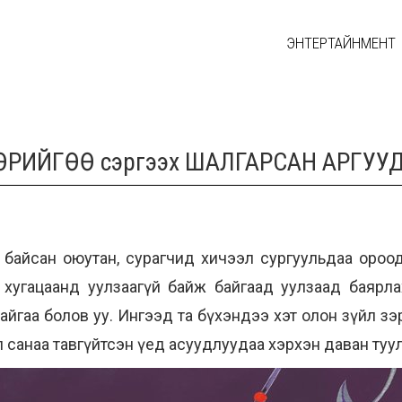
ЭНТЕРТАЙНМЕНТ
д ӨӨРИЙГӨӨ сэргээх ШАЛГАРСАН АРГУУ
байсан оюутан, сурагчид хичээл сургуульдаа ороод
 хугацаанд уулзаагүй байж байгаад уулзаад баярла
айгаа болов уу. Ингээд та бүхэндээ хэт олон зүйл зэ
л санаа тавгүйтсэн үед асуудлуудаа хэрхэн даван туулах