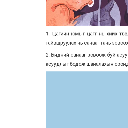
1. Цагийн юмыг цагт нь хийх төлөвл
тайвшруулах нь санааг тань зовоохоо
2. Бидний санааг зовоож буй асу
асуудлыг бодож шаналахын оронд т