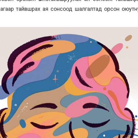
аагаар тайвшрах ая сонсоод шалгалтад орсон оюут