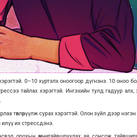
рэгтэй. 0–10 хүртэлх оноогоор дүгнэнэ. 10 оноо бол ха
трессээ тайлах хэрэгтэй. Ингэхийн тулд гадуур алх, 
.
арлаа төвлөрүүлж сурах хэрэгтэй. Олон зүйл дээр нэг
и илүү их стрессдэнэ.
свэл орохын өмнө тайвшруулах ая сонсож тайвшир