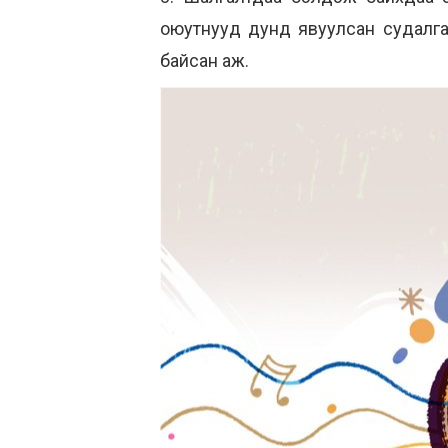
оюутнууд дунд явуулсан судалг
байсан аж.