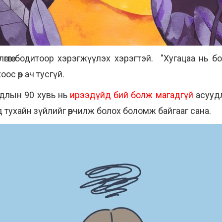
өгөөгөө бодитоор хэрэгжүүлэх хэрэгтэй. "Хугацаа нь бо
с өөр ач тусгүй.
удлын 90 хувь нь
ирээдүйд бий болж магадгүй
асуудл
ухайн зүйлийг өөрчилж болох боломж байгааг сана.