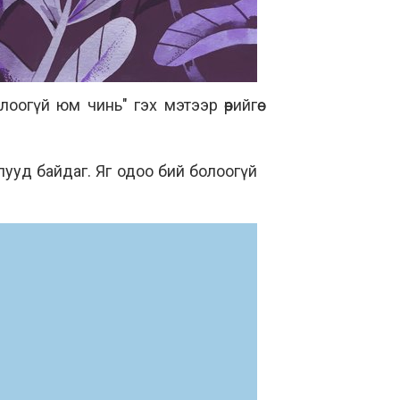
лоогүй юм чинь" гэх мэтээр өөрийгөө
ууд байдаг. Яг одоо бий болоогүй