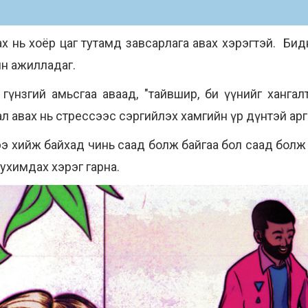
х нь хоёр цаг тутамд завсарлага авах хэрэгтэй. Бидни
йн ажилладаг.
үнзгий амьсгаа аваад, "тайвшир, би үүнийг хангалтт
ал авах нь стрессээс сэргийлэх хамгийн үр дүнтэй арг
ээ хийж байхад чинь саад болж байгаа бол саад болж
 бухимдах хэрэг гарна.