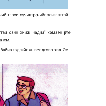
й тархи хүчилтөрөгчийг хангалттай
ай сайн хийж чадна" хэмээн өөртөө
а юм.
 байна гэдгийг нь
эелдгээр
хэл. Эс