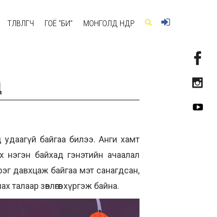
ТӨЛӨВЛӨГЧ
ГОЁ "БИ"
МОНГОЛД ӨНӨӨДӨР
Д
 удаагүй байгаа билээ. Анги хамт
х нэгэн байхад гэнэтийн ачаалал
рэг давхцаж байгаа мэт санагдсан,
 талаар зөвлөгөөг хүргэж байна.