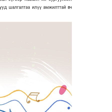
нууд
шалгалтаа
илүү амжилттай өгч