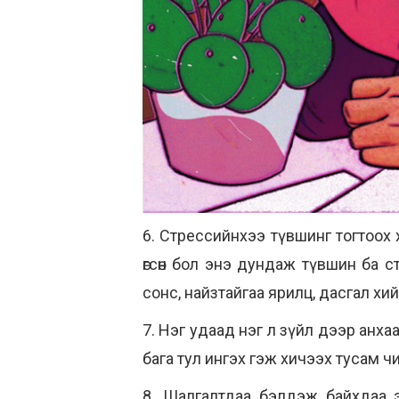
6. Стрессийнхээ түвшинг тогтоох хэ
өгсөн бол энэ дундаж түвшин ба с
сонс, найзтайгаа ярилц, дасгал хий
7. Нэг удаад нэг л зүйл дээр анха
бага тул ингэх гэж хичээх тусам ч
8. Шалгалтдаа бэлдэж байхдаа э