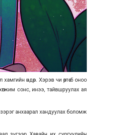
мгийн өндөр. Хэрэв чи өөртөө 5 оноо
хөгжим сонс, инээ, тайвшруулах ая
эн зэрэг анхаарал хандуулах боломж
вал зүгээр Хавайн их сургуулийн