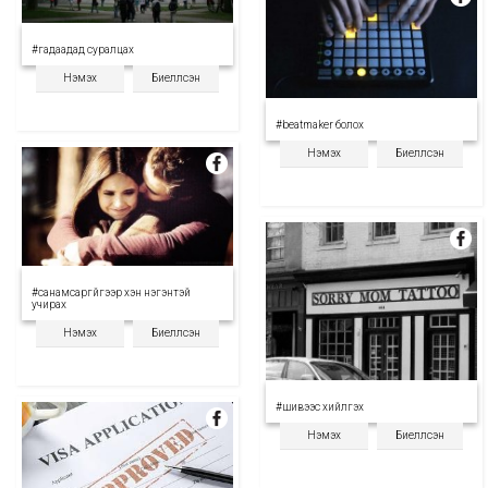
#гадаадад суралцах
Нэмэх
Биелүүлсэн
#beatmaker болох
Нэмэх
Биелүүлсэн
#санамсаргүйгээр хэн нэгэнтэй
учирах
Нэмэх
Биелүүлсэн
#шивээс хийлгэх
Нэмэх
Биелүүлсэн