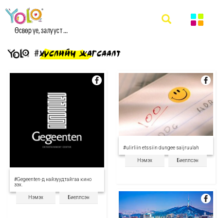
Өсвөр үе, залууст ...
#ХҮСЛИЙН ЖАГСААЛТ
#ulirliin etssiin dungee saijruulah
Нэмэх
Биелүүлсэн
#Gegeenten-д найзуудтайгаа кино
үзэх.
Нэмэх
Биелүүлсэн