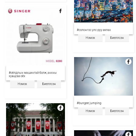
#солонгос улс руу аялах
Нэмэх
Биелүүлсэн
#оёлдлын машинтай болж, анхны
хувцсаа оёх
Нэмэх
Биелүүлсэн
#bungee jumping
Нэмэх
Биелүүлсэн