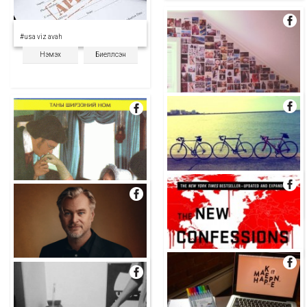
#usa viz avah
Нэмэх
Биелүүлсэн
#өрөөнийхөө ханыг зургаар
чимэглэх
Нэмэх
Биелүүлсэн
#дугуйтай аялал хийх
Нэмэх
Биелүүлсэн
#одиссей үзэх
Нэмэх
Биелүүлсэн
#биеэ авч явах соёл ширээний номоо