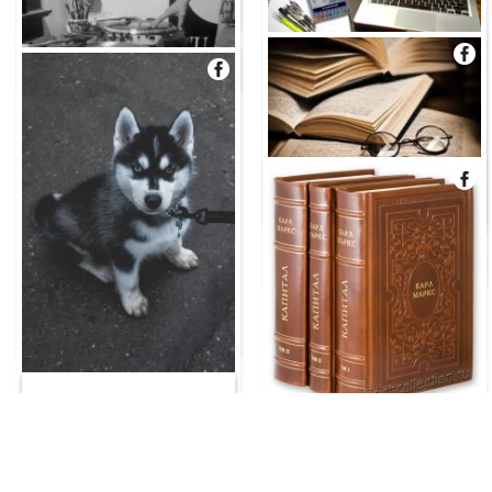
болгох
Нэмэх
Биелүүлсэн
#эдийн засгийн наминчлал унших
#цагийг үр бүтээлтэй өнгөрөөх
Нэмэх
Биелүүлсэн
Нэмэх
Биелүүлсэн
#7 хоногт 4 өдөр номийн санд суух
Нэмэх
Биелүүлсэн
#dj болох
Нэмэх
Биелүүлсэн
#хаскитай болох
Нэмэх
Биелүүлсэн
#капитал 3 ботийг нь унших
Нэмэх
Биелүүлсэн