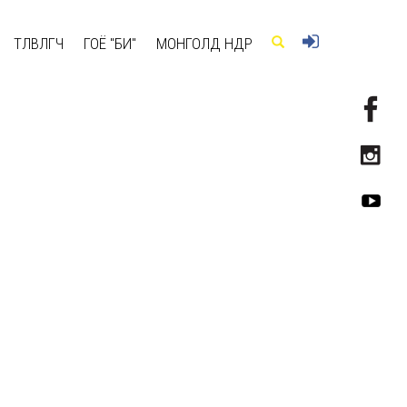
ТӨЛӨВЛӨГЧ
ГОЁ "БИ"
МОНГОЛД ӨНӨӨДӨР