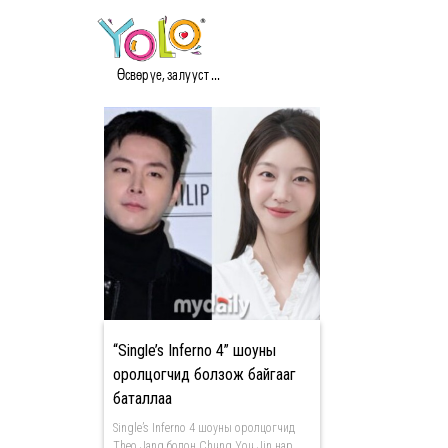
#THEO JANG МЭДЭЭ
Өсвөр үе, залууст ...
“Single’s Inferno 4” шоуны
оролцогчид болзож байгааг
баталлаа
Single’s Inferno 4 шоуны оролцогчид
Theo Jang болон Chung You Jin нар