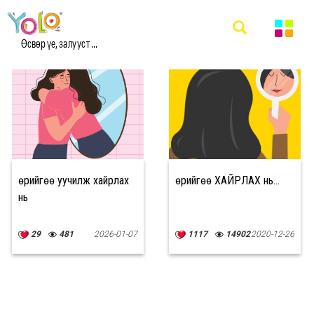
#ӨӨРИЙГӨӨ ХАЙРЛАХ МЭДЭЭ
Өсвөр үе, залууст ...
Өөрийгөө уучилж хайрлах
Өөрийгөө ХАЙРЛАХ нь...
нь
29
481
2026-01-07
1117
14902
2020-12-26