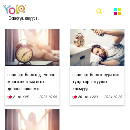
#ЭРТ БОСОХ ЗӨВЛӨГӨӨ МЭДЭЭ
Өсвөр үе, залууст ...
Өглөө эрт босоход туслах
Өглөө эрт босож сурахын
мэргэжилтний өгөх
тулд хэрэгжүүлэх
долоон зөвлөмж
алхмууд
2
695
2025-10-06
20
1223
2024-10-28