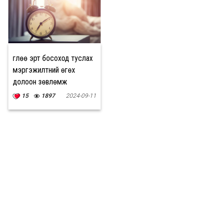
Өглөө эрт босоход туслах
мэргэжилтний өгөх
долоон зөвлөмж
15
1897
2024-09-11