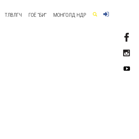
ТӨЛӨВЛӨГЧ
ГОЁ "БИ"
МОНГОЛД ӨНӨӨДӨР