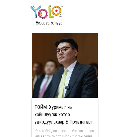
#ОНЦЛОХ ҮЙЛ ЯВДЛУУ
Өсвөр үе, залууст ...
ТОЙМ: Хуримыг нь
хойшлуулж хотоо
удирдуулахаар Б.Пүрэвдагвыг
даргаар сонгов
-Өнгөрч буй долоо хоногт болсон онцлох
үйл явдлуудыг тоймлон хүргэж байна-