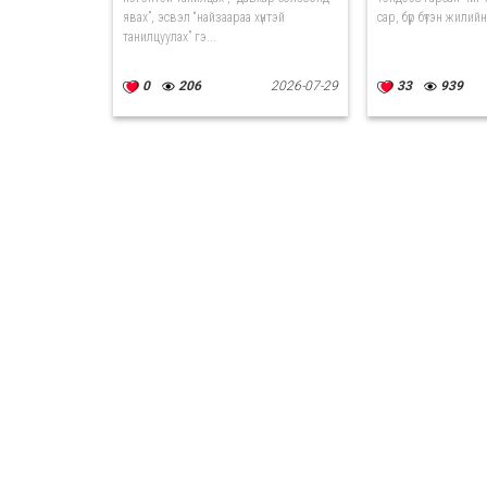
явах”, эсвэл “найзаараа хүнтэй
сар, бүр бүтэн жили
танилцуулах” гэ...
0
206
2026-07-29
33
939