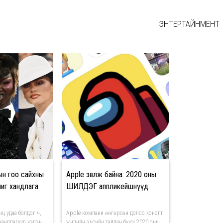
ЭНТЕРТАЙНМЕНТ
Э
ын гоо сайхны
Apple зөвлөж байна: 2020 оны
чиг хандлага
ШИЛДЭГ аппликейшнүүд
нц удаа болдог ч,
Аpple компани өнгөрсөн долоо хоногт
хандлагууд хэдэн
жилийн эцсийн тайлан буюу 2020 оны