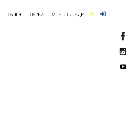
ТӨЛӨВЛӨГЧ
ГОЁ "БИ"
МОНГОЛД ӨНӨӨДӨР