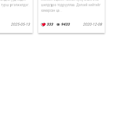
йн турш үргэлжилдэг.
шилдгүүдээ тодрууллаа. Дэлхий нийтийг
хамарсан ца...
2025-05-13
333
9433
2020-12-08