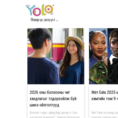
#ЧИГ ХАНДЛАГА МЭДЭ
Өсвөр үе, залууст ...
2026 оны болзооны чиг
Met Gala 2025-
хандлагыг тодорхойлж буй
хамгийн том 9 
шинэ ойлголтууд
Болзоо гэдэг зүйлд бид зүгээр л “хэн
Мет Гала нь жилд га
нэгэнтэй танилцах”, “давхар болзоонд
тэндээс гарсан чиг 