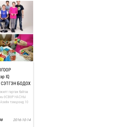
ОГООР
эр IQ
 СЭТГЭН БОДОХ
эг”
жилт гаргаж байгаа
нх нь ӨСВӨР НАСНЫ
Сая Азийн тэмцээнд 10
48
2016-10-14