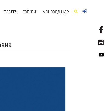
ТӨЛӨВЛӨГЧ
ГОЁ "БИ"
МОНГОЛД ӨНӨӨДӨР
авна