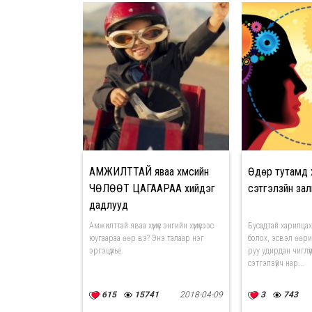
АМЖИЛТТАЙ яваа хүмүүсийн
Өдөр тутамд 
ЧӨЛӨӨТ ЦАГААРАА хийдэг
сэтгэлзүйн зал
дадлууд
Амжилттай яваа хүмүүс энгийн хүмүүсээс
Бусадтай харилца
юугаараа өөр вэ? Энэ талаар нэг
болох, эсвэл өөри
эргэцүүлье.
руу удирдан чиглүү
сэтгэлзүйч нар...
615
15741
2018-04-09
3
743