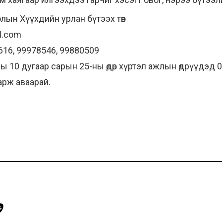
лын Хүүхдийн урлан бүтээх төв
l.com
616, 99978546, 99880509
ы 10 дугаар сарын 25-ны өдөр хүртэл ажлын өдрүүдэд 0
рж аваарай.
Э