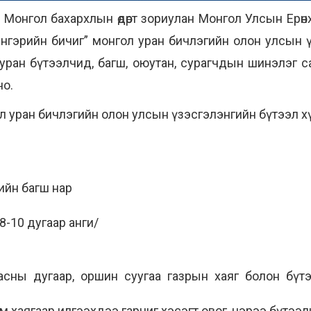
Монгол бахархлын өдөрт зориулан Монгол Улсын Ерөн
тэнгэрийн бичиг” монгол уран бичлэгийн олон улсын 
уран бүтээлчид, багш, оюутан, сурагчдын шинэлэг с
но.
ол уран бичлэгийн олон улсын үзэсгэлэнгийн бүтээл х
ийн багш нар
 8-10 дугаар анги/
асны дугаар, оршин суугаа газрын хаяг болон бүтээ
им хаягаар илгээхдээ гарчиг хэсэгт овог, нэрээ бүтээ