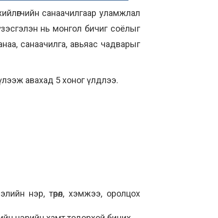
хийлөгчийн санаачилгаар уламжлал
үзэсгэлэн нь монгол бичиг соёлыг
анаа, санаачилга, авьяас чадварыг
үлээж авахад 5 хоног үлдлээ.
лийн нэр, төрөл, хэмжээ, оролцох
лийн нэрийн хамт тодорхой бичих