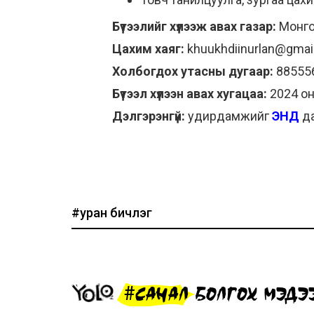
Бүтээлийг хүлээж авах газар:
Монго
Цахим хаяг:
khuukhdiinurlan@gmai
Холбогдох утасны дугаар:
88555
Бүтээл хүлээн авах хугацаа:
2024 он
Дэлгэрэнгүй:
удирдамжийг
ЭНД
да
#уран бичлэг
#САНАЛ БОЛГОХ МЭДЭ