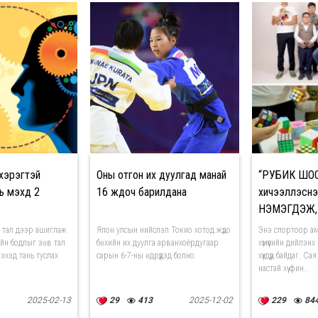
хэрэгтэй
Оны отгон их дуулгад манай
“РУБИК ШО
ь мэхүүд 2
16 жүдоч барилдана
хичээллэснэ
НЭМЭГДЭЖ,
чадвар тэлд
х тал дээр ашиглаж
Япон улсын нийслэл Токио хотод жүдо
Энэ спортоор ам
йн бодлыг зөв тал
бөхийн их дуулга арванхоёрдугаар
хүмүүсийн дийлэ
лэхэд тань туслах
сарын 6-7-ны өдрүүдэд болно.
хүүхдүүд байдаг. 
настай хүү фин...
2025-02-13
29
413
2025-12-02
229
84