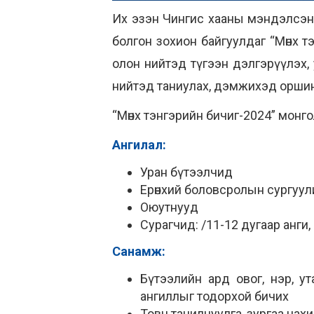
Их эзэн Чингис хааны мэндэлсэн 
болгон зохион байгуулдаг “Мөнх 
олон нийтэд түгээн дэлгэрүүлэх, 
нийтэд таниулах, дэмжихэд орши
“Мөнх тэнгэрийн бичиг-2024” монг
Ангилал:
Уран бүтээлчид
Ерөнхий боловсролын сургуул
Оюутнууд
Сурагчид: /11-12 дугаар анги,
Санамж:
Бүтээлийн ард овог, нэр, ут
ангиллыг тодорхой бичих
Товч танилцуулга, зургаа цах