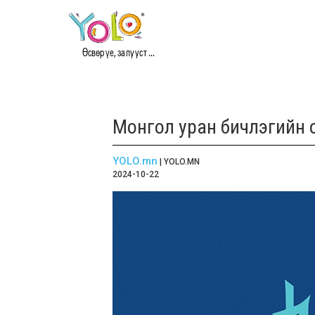
Өсвөр үе, залууст ...
Монгол уран бичлэгийн о
YOLO.mn
| YOLO.MN
2024-10-22