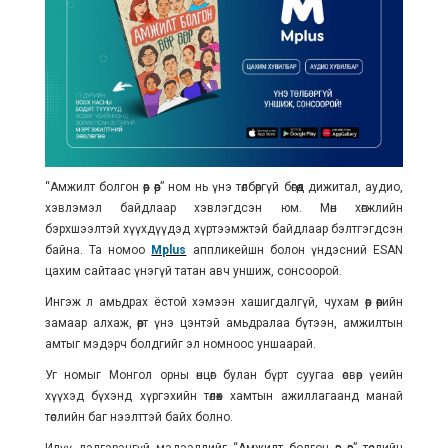
“Амжилт болгон өөр өөр” ном нь үнэ төлбөргүй бөгөөд дижитал, аудио,
хэвлэмэл байдлаар хэвлэгдсэн юм. Мөн хөгжлийн
бэрхшээлтэй хүүхдүүдэд хүртээмжтэй байдлаар бэлтгэгдсэн
байна. Та номоо
Mplus
аппликейшн болон үндэсний ESAN
цахим сайтаас үнэгүй татан авч уншиж, сонсоорой.
Ингэж л амьдрах ёстой хэмээн хашигдалгүй, чухам өөр өөрийн
замаар алхаж, өөрт үнэ цэнтэй амьдралаа бүтээн, амжилтын
амтыг мэдэрч болдгийг эл номноос уншаарай.
Уг номыг Монгол орны өнцөг булан бүрт суугаа өсвөр үеийн
хүүхэд бүхэнд хүргэхийн төлөөх хамтын ажиллагаанд манай
төслийн баг нээлттэй байх болно.
Илүү дэлгэрэнгүй мэдээллийг “Амжилт болгон өөр өөр” төслийн