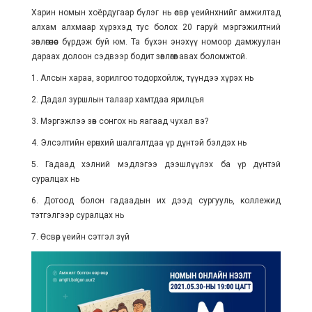
Харин номын хоёрдугаар бүлэг нь өсвөр үеийнхнийг амжилтад
алхам алхмаар хүрэхэд тус болох 20 гаруй мэргэжилтний
зөвлөгөөнөөс бүрдэж буй юм. Та бүхэн энэхүү номоор дамжуулан
дараах долоон сэдвээр бодит зөвлөгөөг авах боломжтой.
1. Алсын хараа, зорилгоо тодорхойлж, түүндээ хүрэх нь
2. Дадал зуршлын талаар хамтдаа ярилцъя
3. Мэргэжлээ зөв сонгох нь яагаад чухал вэ?
4. Элсэлтийн ерөнхий шалгалтдаа үр дүнтэй бэлдэх нь
5. Гадаад хэлний мэдлэгээ дээшлүүлэх ба үр дүнтэй
суралцах нь
6. Дотоод болон гадаадын их дээд сургууль, коллежид
тэтгэлгээр суралцах нь
7. Өсвөр үеийн сэтгэл зүй