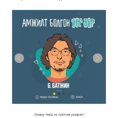
/Хажуу тийш нь гүйлгэж үзээрэй./