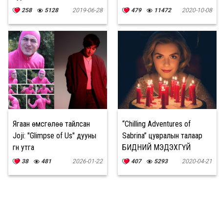
258
5128
2019-06-28
479
11472
2020-10-08
Ягаан өмсгөлөө тайлсан
“Chilling Adventures of
Joji: "Glimpse of Us" дууны
Sabrina” цувралын талаар
гүн утга
БИДНИЙ МЭДЭХГҮЙ
баримтууд
38
481
2026-01-22
407
5293
2020-04-21