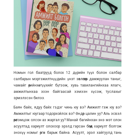
Номын гол баатрууд болох 12 дүрийн түүх болон салбар
салбарын мэргэжилтнүүдийн үнэт зөвлөгөөгөөр дамжуулан таныг,
чамайг өөрийнхөө түүхийг бүтээж, хувь тавилангийнхаа ялагч,
амжилтынхаа эзэн байгаасай хэмээн хүсэж, туслахыг
эрмэлзсэн билээ.
Баян байх, ядуу байх гэдэг чинь юу вэ? Амжилт гэж юу вэ?
Амжилтыг юугаар тодорхойлох вэ? Өндөр цалин уу? Аль эсвэл
өөрөө тэмцэж олсон аз жаргал уу? Манай багийнхан энэ мэт олон
асуултад хариулт олохоор эрэлд гарсан бөгөөд хариулт болгож
энэхүү номыг өргөн барьж байна. Асуулт, эрэл хайгуулд тань