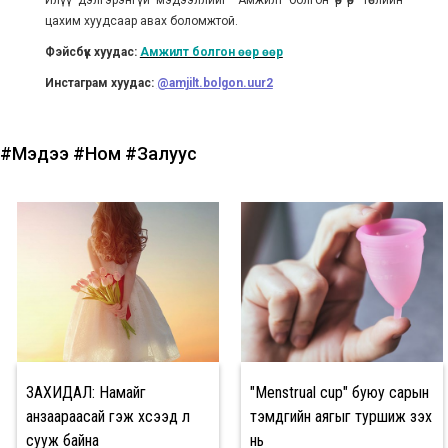
цахим хуудсаар авах боломжтой.
Фэйсбүүк хуудас:
Амжилт болгон өөр өөр
Инстаграм хуудас:
@amjilt.bolgon.uur2
#Мэдээ
#Ном
#Залуус
ЗАХИДАЛ: Намайг
"Menstrual cup" буюу сарын
анзаараасай гэж хүсээд л
тэмдгийн аягыг туршиж үзэх
сууж байна
нь