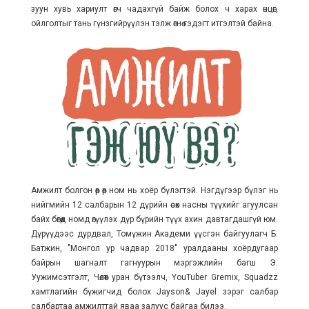
зуун хувь хариулт өгч чадахгүй байж болох ч харах өнцөг,
ойлголтыг тань гүнзгийрүүлэн тэлж өгнө гэдэгт итгэлтэй байна.
Амжилт болгон өөр өөр ном нь хоёр бүлэгтэй. Нэгдүгээр бүлэг нь
нийгмийн 12 салбарын 12 дүрийн өсөх насны түүхийг агуулсан
байх бөгөөд номд өгүүлэх дүр бүрийн түүх ахин давтагдашгүй юм.
Дүрүүдээс дурдвал, Томүжин Академи үүсгэн байгуулагч Б.
Батжин, "Монгол ур чадвар 2018" уралдааны хоёрдугаар
байрын шагналт гагнуурын мэргэжлийн багш Э.
Уужимсэтгэлт, Чөлөөт уран бүтээлч, YouTuber Gremix, Squadzz
хамтлагийн бүжигчид болох Jayson& Jayel зэрэг салбар
салбартаа амжилттай яваа залуус байгаа билээ.