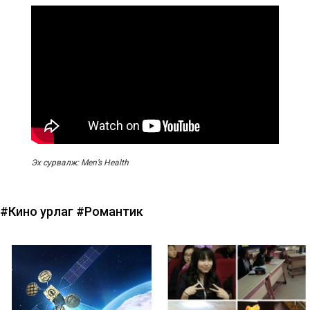
Эх сурвалж: Men’s Health
#Кино урлаг
#Романтик