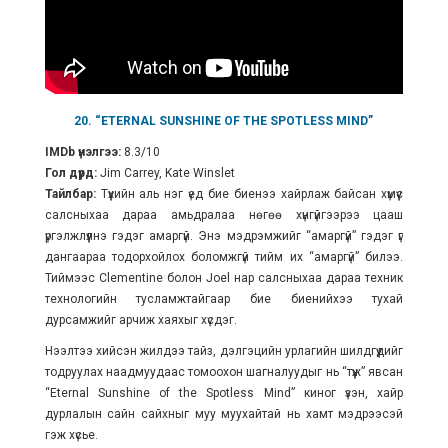
20. “ETERNAL SUNSHINE OF THE SPOTLESS MIND”
IMDb үнэлгээ:
8.3/10
Гол дүрд:
Jim Carrey, Kate Winslet
Тайлбар:
Түүхийн аль нэг үед бие биенээ хайрлаж байсан хүмүүс
салсныхаа дараа амьдралаа нөгөө хүнгүйгээрээ цааш
үргэлжлүүлнэ гэдэг амаргүй. Энэ мэдрэмжийг “амаргүй” гэдэг үг
дангаараа тодорхойлох боломжгүй тийм их “амаргүй” билээ.
Тиймээс Clementine болон Joel нар салсныхаа дараа техник
технологийн тусламжтайгаар бие биенийхээ тухай
дурсамжийг арчиж хаяхыг хүсдэг.
Нээлтээ хийсэн жилдээ тайз, дэлгэцийн урлагийн шилдгүүдийг
тодруулах наадмуудаас томоохон шагналуудыг нь “түүж” явсан
“Eternal Sunshine of the Spotless Mind” киног үзэн, хайр
дурлалын сайн сайхныг муу муухайтай нь хамт мэдрээсэй
гэж хүсье.