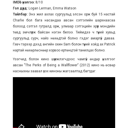
IMDb үнэлгээ:
8/10
Гол дүрд:
Logan Lerman, Emma Watson
Тайлбар:
Энэ жил ахлах сургуульд элсэн орж буй 15 настай
Charlie бол бага насандаа авсан сэтгэлийн шархнаасаа
болоод сэтгэл гутралд орж, улмаар сэтгэцийн эрүүл мэндийн
төвд эмчлүүлж байсан нэгэн билээ. Тиймдээ ч түүний хувьд
сургуульд сурч, найз нөхөдтэй болно гэдэг амаргүй даваа.
Гэвч тэрээр дээд ангийн охин Sam болон түүний хойд ах Patrick
нартай нөхөрлөснөөр хорвоо ертөнцтэй танилцах болно.
Үзэгчид болон кино шүүмжлэгчдээс чамгүй өндөр үнэлгээг
авсан "The Perks of Being a Wallflower" (2012) кино нь өсвөр
насныхны заавал үзэх киноны жагсаалтад багтдаг.