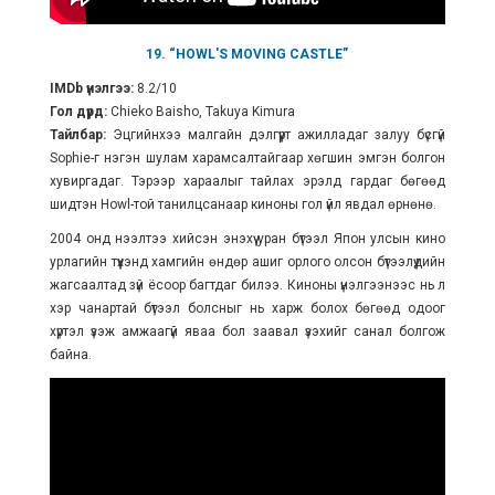
19. “HOWL'S MOVING CASTLE”
IMDb үнэлгээ:
8.2/10
Гол дүрд:
Chieko Baisho, Takuya Kimura
Тайлбар:
Эцгийнхээ малгайн дэлгүүрт ажилладаг залуу бүсгүй
Sophie-г нэгэн шулам харамсалтайгаар хөгшин эмгэн болгон
хувиргадаг. Тэрээр хараалыг тайлах эрэлд гардаг бөгөөд
шидтэн Howl-той танилцсанаар киноны гол үйл явдал өрнөнө.
2004 онд нээлтээ хийсэн энэхүү уран бүтээл Япон улсын кино
урлагийн түүхэнд хамгийн өндөр ашиг орлого олсон бүтээлүүдийн
жагсаалтад зүй ёсоор багтдаг билээ. Киноны үнэлгээнээс нь л
хэр чанартай бүтээл болсныг нь харж болох бөгөөд одоог
хүртэл үзэж амжаагүй яваа бол заавал үзэхийг санал болгож
байна.