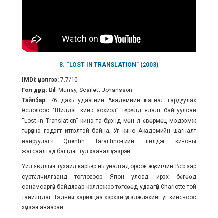
8. “LOST IN TRANSLATION” (2003)
IMDb үнэлгээ:
7.7/10
Гол дүрд:
Bill Murray, Scarlett Johansson
Тайлбар:
76 дахь удаагийн Академийн шагнал гардуулах
ёслолоос “Шилдэг кино зохиол” төрөлд ялалт байгуулсан
“Lost in Translation” кино та бүхэнд мөн л өвөрмөц мэдрэмж
төрүүлнэ гэдэгт итгэлтэй байна. Уг кино Академийн шагналт
найруулагч Quentin Tarantino-гийн шилдэг киноны
жагсаалтад багтдаг тул заавал үзээрэй.
Үйл явдлын тухайд карьер нь уналтад орсон жүжигчин Bob зар
сурталчилгаанд тоглохоор Япон улсад ирэх бөгөөд
санамсаргүй байдлаар коллежоо төгсөөд удаагүй Charlotte-той
танилцдаг. Тэдний харилцаа хэрхэн үргэлжлэхийг уг киноноос
хүлээн аваарай.