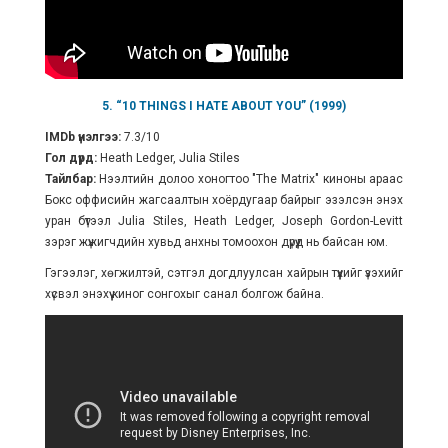
5. “10 THINGS I HATE ABOUT YOU” (1999)
IMDb үнэлгээ:
7.3/10
Гол дүрд:
Heath Ledger, Julia Stiles
Тайлбар:
Нээлтийн долоо хоногтоо "The Matrix" киноны араас
Бокс оффисийн жагсаалтын хоёрдугаар байрыг эзэлсэн энэхүү
уран бүтээл Julia Stiles, Heath Ledger, Joseph Gordon-Levitt
зэрэг жүжигчдийн хувьд анхны томоохон дүрүүд нь байсан юм.
Гэгээлэг, хөгжилтэй, сэтгэл догдлуулсан хайрын түүхийг үзэхийг
хүсвэл энэхүү киног сонгохыг санал болгож байна.