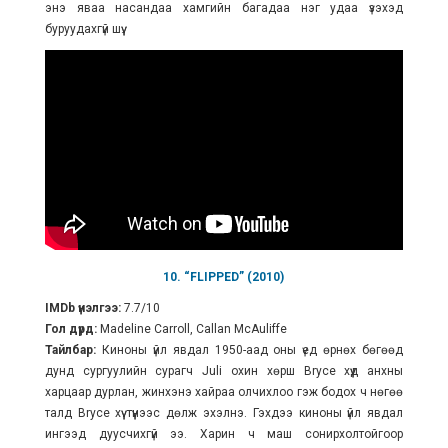
энэ яваа насандаа хамгийн багадаа нэг удаа үзэхэд
буруудахгүй шүү.
10. “FLIPPED” (2010)
IMDb үнэлгээ:
7.7/10
Гол дүрд:
Madeline Carroll, Callan McAuliffe
Тайлбар:
Киноны үйл явдал 1950-аад оны үед өрнөх бөгөөд
дунд сургуулийн сурагч Juli охин хөрш Bryce хүүд анхны
харцаар дурлан, жинхэнэ хайраа олчихлоо гэж бодох ч нөгөө
талд Bryce хүү түүнээс дөлж эхэлнэ. Гэхдээ киноны үйл явдал
ингээд дуусчихгүй ээ. Харин ч маш сонирхолтойгоор