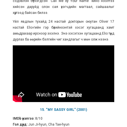
сэдэвлэн бүтээгдсэн “Call Me by Your Name” кино нээлтээ
хийсэн даруйд олон сая үзэгчдийн магтаал, сайшаалыг
хүртээд байсан билээ.
Үйл явдлын тухайд 24 настай докторын оюутан Oliver 17
настай Elio-гийн гэр бүлийнхэнтэй хэсэг хугацаанд хамт
амьдрахаар ирснээр эхэлнэ. Энэ хэсэгхэн хугацаанд Elio түүнд
дурлах ба өөрийн бэлгийн чиг хандлагыг ч мөн олж нээнэ.
15. “MY SASSY GIRL” (2001)
IMDb үнэлгээ:
8/10
Гол дүрд:
Jun Ji-hyun, Cha Tae-hyun