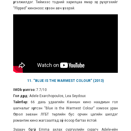
үргэлжилдэг. Тиймээс тэдний харилцаа ямар зүг рүү эргэхийг
“Flipped” киноноос хүлээн авч үзээрэй.
11. “BLUE IS THE WARMEST COLOUR” (2013)
IMDb үнэлгээ:
7.7/10
Гол дүрд:
Adele Exarchopoulos, Lea Seydoux
Тайлбар:
66 дахь удаагийн Каннын кино наадмын гол
шагналыг хүртсэн “Blue is the Warmest Colour” хэмээх уран
бүтээл зөвхөн ЛГБТ төрлийн бус орчин цагийн шилдэг
романтик кино жагсаалтад зүй ёсоор багтах ёстой.
Зураач бүсгүй Emma ахлах сургуулийн сурагч Adele-ийн