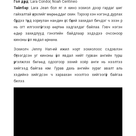
Гол дүрд:
Lara Condor, Noah Centineo
Тайлбар:
Lara Jean бол яг л кино зохиол дээр гардаг шиг
гайхалтай үерхлийг мөрөөддөг охин. Тэрээр хэн нэгэнд дурлах
бүрдээ түүнд зориулан нандин үгс бүхий захидал бичдэг ч эзэн рүү
нь огт илгээхгүйгээр өөртөө хадгалдаг байлаа. Гэвч нэгэн
өдөр захидлууд гэнэтийн байдлаар эздэдээ очсоноор
киноны үйл явдал өрнөнө.
Зохиолч Jenny Han-ий ижил нэрт зохиолоос сэдэвлэн
бүтээгдсэн уг киноны үйл явдал нийт гурван ангийн турш
үргэлжлэх бөгөөд одоогоор эхний хоёр анги нь нээлтээ
хийгээд байгаа юм. Гурав дахь ангийн зураг авалт аль
хэдийнэ хийгдсэн ч хараахан нээлтээ хийгээгүй байгаа
билээ.