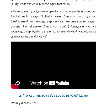
Энхтунгалаг хэмээх монгол бүсгүй тогложээ.
Үйл явдлын тухайд Нью-Йоркийн их сургуулийн профессор
Rachel найз залуу Nick-ийн хамт Сингапур улс руу гэр
бүлийнхэнтэй нь танилцахаар явснаар киноны гол үйл явдал
өрнөнө. Rachel зөвхөн Сингапурт төдийгүй Азидаа чинээлэгт
тооцогдох гэр бүлийн өв залгамжлагч Nick-тэй харилцаагаа
үргэлжлүүлж чадах болов уу?
2. “TO ALL THE BOYS I'VE LOVED BEFORE” (2018)
IMDb үнэлгээ:
7.1/10