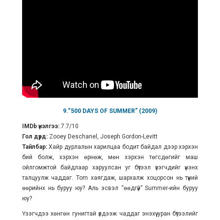
9.“500 DAYS OF SUMMER” (2009)
IMDb үнэлгээ:
7.7/10
Гол дүрд:
Zooey Deschanel, Joseph Gordon-Levitt
Тайлбар:
Хайр дурлалын харилцаа бодит байдал дээр хэрхэн
бий болж, хэрхэн өрнөж, мөн хэрхэн төгсдөгийг маш
ойлгомжтой байдлаар харуулсан уг бүтээл үзэгчдийг үнэнхүү
талцуулж чаддаг. Tom хаягдаж, шархалж хоцорсон нь түүний
өөрийнх нь буруу юу? Аль эсвэл “өөдгүй” Summer-ийн буруу
юу?
Үзэгчдээ хөнгөн гунигтай үлдээж чаддаг энэхүү уран бүтээлийг