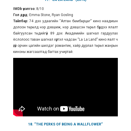
IMDb үнэлгээ:
8/10
Гол дүрд:
Emma Stone, Ryan Gosling
Тайлбар:
74 дэх удаагийн “Алтан бөмбөрцөг” кино наадмын
долоон төрөлд нэр дэвшиж, нэр дэвшсэн төрөл бүрдээ ялалт
байгуулсан төдийгүй 89 дэх Академийн шагнал гардуулах
ёслолоос таван шагнал хүртэл чадсан “La La Land” кино яалт ч
үгүй орчин цагийн шилдэг романтик, хайр дурлал төрөл жанрын
киноны жагсаалтад багтах учиртай.
18. “THE PERKS OF BEING A WALLFLOWER”