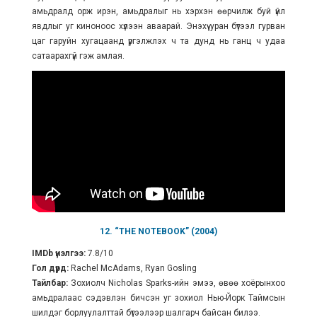
амьдралд орж ирэн, амьдралыг нь хэрхэн өөрчилж буй үйл
явдлыг уг киноноос хүлээн аваарай. Энэхүү уран бүтээл гурван
цаг гаруйн хугацаанд үргэлжлэх ч та дунд нь ганц ч удаа
сатаарахгүй гэж амлая.
12. “THE NOTEBOOK” (2004)
IMDb үнэлгээ:
7.8/10
Гол дүрд:
Rachel McAdams, Ryan Gosling
Тайлбар:
Зохиолч Nicholas Sparks-ийн эмээ, өвөө хоёрынхоо
амьдралаас сэдэвлэн бичсэн уг зохиол Нью-Йорк Таймсын
шилдэг борлуулалттай бүтээлээр шалгарч байсан билээ.