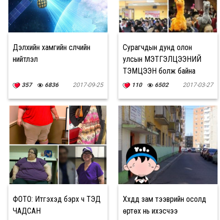
Дэлхийн хамгийн сүүлчийн
Сурагчдын дунд олон
нийтлэл
улсын МЭТГЭЛЦЭЭНИЙ
ТЭМЦЭЭН болж байна
357
6836
2017-09-25
110
6502
2017-03-27
ФОТО: Итгэхэд бэрх ч ТЭД
Хүүхдүүд зам тээврийн осолд
ЧАДСАН
өртөх нь ихэсчээ