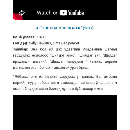
4. “THE SHAPE OF WATER” (2017)
IMDb үнэлгээ:
7.3/10
Гол дүрд:
Sally Hawkins, Octavia Spencer
Тайлбар:
Энэ бол 90 дэх удаагийн Академийн шагнал
гардуулах ёслолоос "Шилдэг кино", "Шилдэг ая", "Шилдэг
продакшн дизайн", "Шилдэг найруулагч" хэмээх дөрвөн
шагналын эзэн болсон гайхалтай уран бүтээл.
1960-аад оны үйл явдлыг харуулах уг кинонд Балтиморын
цэргийн нууц лабораторид ажилладаг сонсголгүй цэвэрлэгч
эмэгтэй судалгааны биетэд дурлаж буй талаар өгүүлнэ.