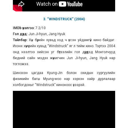
3. “WINDSTRUCK” (2004)
IMDb үнэлгээ:
7.2/10
Гол дүрд:
Jun Ji-hyun, Jang Hyuk
Тайлбар:
Хүн бүрийн хувьд хэд ч үзсэн уйдамгүй кино байдаг.
Ихэнх хүмүүсийн хувьд “Windstruck” яг л тийм кино. Тэртээ 2004
онд нээлтээ хийсэн уг бүтээлийн гол дүрүүдэд Монголчууд
бидний сайн мэдэх жүжигчин Jun Ji-hyun, Jang Hyuk нар
тогложээ.
Шинэхэн цагдаа Kyung-Jin болон охидын сургуулийн
физикийн багш Myung-woo нар хэрхэн хайр дурлалаар
холбогдохыг “Windstruck” киноноос үзээрэй.