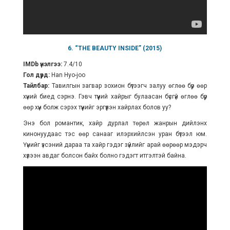
6. “THE BEAUTY INSIDE” (2015)
IMDb үнэлгээ:
7.4/10
Гол дүрд:
Han Hyo-joo
Тайлбар:
Тавилгын загвар зохион бүтээгч залуу өглөө бүр өөр
хүний биед сэрнэ. Гэвч түүний хайрыг булаасан бүсгүй өглөө бүр
өөр хүн болж сэрэх түүнийг эргүүлэн хайрлах болов уу?
Энэ бол романтик, хайр дурлал төрөл жанрын дийлэнх
кинонуудаас тэс өөр санааг илэрхийлсэн уран бүтээл юм.
Үүнийг үзсэний дараа та хайр гэдэг зүйлийг арай өөрөөр мэдэрч
хүлээн авдаг болсон байх болно гэдэгт итгэлтэй байна.