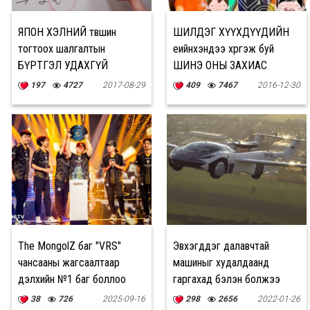
ЯПОН ХЭЛНИЙ түвшин
ШИЛДЭГ ХҮҮХДҮҮДИЙН
тогтоох шалгалтын
үеийнхэндээ хүргэж буй
БҮРТГЭЛ УДАХГҮЙ
ШИНЭ ОНЫ ЗАХИАС
ЭХЭЛНЭ
197
4727
2017-08-29
409
7467
2016-12-30
The MongolZ баг "VRS"
Эвхэгддэг далавчтай
чансааны жагсаалтаар
машиныг худалдаанд
дэлхийн №1 баг боллоо
гаргахад бэлэн болжээ
38
726
2025-09-16
298
2656
2022-01-26