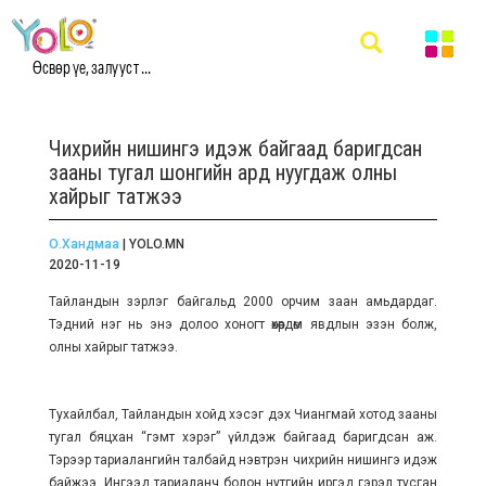
Өсвөр үе, залууст ...
Чихрийн нишингэ идэж байгаад баригдсан
зааны тугал шонгийн ард нуугдаж олны
хайрыг татжээ
О.Хандмаа
| YOLO.MN
2020-11-19
Тайландын зэрлэг байгальд 2000 орчим заан амьдардаг.
Тэдний нэг нь энэ долоо хоногт өхөөрдөм явдлын эзэн болж,
олны хайрыг татжээ.
Тухайлбал, Тайландын хойд хэсэг дэх Чиангмай хотод зааны
тугал бяцхан “гэмт хэрэг” үйлдэж байгаад баригдсан аж.
Тэрээр тариалангийн талбайд нэвтрэн чихрийн нишингэ идэж
байжээ. Ингээд тариаланч болон нутгийн иргэд гэрэл тусган