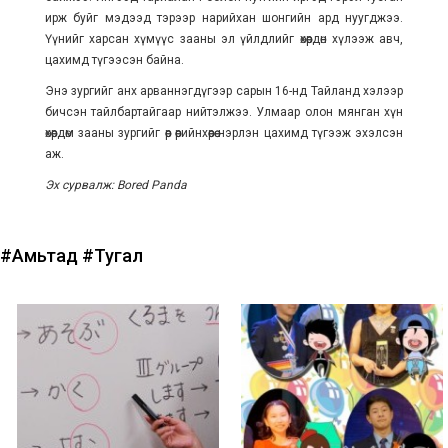
ирж буйг мэдээд тэрээр нарийхан шонгийн ард нуугджээ.
Үүнийг харсан хүмүүс зааны эл үйлдлийг өхөөрдөн хүлээж авч,
цахимд түгээсэн байна.
Энэ зургийг анх арваннэгдүгээр сарын 16-нд Тайланд хэлээр
бичсэн тайлбартайгаар нийтэлжээ. Улмаар олон мянган хүн
өхөөрдөм зааны зургийг өөр өөрийнхөөрөө нэрлэн цахимд түгээж эхэлсэн
аж.
Эх сурвалж: Bored Panda
#Амьтад
#Тугал