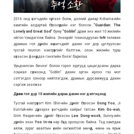
2016 онд үзэгчдийн хүртээл болж, дэлхий даяар K-drama-ийн
хамгийн алдартай бүтээлүүдийн нэг болсон
"Guardian: The
Lonely and Great God"
буюу
"Goblin"
драм энэ жил 10 жилийн
ойгоо тэмдэглэж байна. Энэхүү ойг тохиолдуулан
tvN
телевиз
драмын гол дүрийн жүжигчдийг дахин нэг дор цуглуулсан
тусгай reunion нэвтрүүлгийг бэлтгэж, олон жилийн турш
хүлээсэн фэнүүддээ гэнэтийн бэлэг барилаа.
Урьдчилсан бичлэг болон гэрэл зургууд цацагдсаны дараа
сошиал сүлжээнд "Goblin" дахин эргэн ирлээ гэх мэт
сэтгэгдэл олноор нийтлэгдэж, драмын дурсамжууд дахин
сэргэж эхэлжээ.
Дөрвөн гол дүр 10 жилийн дараа дахин нэг дэлгэцэнд
Тусгай нэвтрүүлэгт Kim Shin-ийн дүрийг бүтээсэн
Gong Yoo
, Ji
Eun-tak-ийн дүрээрээ үзэгчдийн хайрыг татсан
Kim Go-eun
,
Grim Reaper-ийн дүрийг бүтээсэн
Lee Dong-wook
, Sunny-ийн
дүрийн эзэн
Yoo In-na
нар бүгд оролцсон байна. Тэд хамтдаа
аялж, зураг авалтын үеийн хөгжилтэй мөчүүд, өмнө нь ярьж