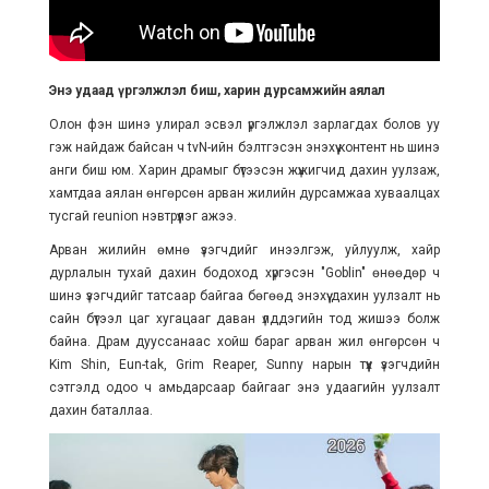
Энэ удаад үргэлжлэл биш, харин дурсамжийн аялал
Олон фэн шинэ улирал эсвэл үргэлжлэл зарлагдах болов уу
гэж найдаж байсан ч tvN-ийн бэлтгэсэн энэхүү контент нь шинэ
анги биш юм. Харин драмыг бүтээсэн жүжигчид дахин уулзаж,
хамтдаа аялан өнгөрсөн арван жилийн дурсамжаа хуваалцах
тусгай reunion нэвтрүүлэг ажээ.
Арван жилийн өмнө үзэгчдийг инээлгэж, уйлуулж, хайр
дурлалын тухай дахин бодоход хүргэсэн "Goblin" өнөөдөр ч
шинэ үзэгчдийг татсаар байгаа бөгөөд энэхүү дахин уулзалт нь
сайн бүтээл цаг хугацааг даван үлддэгийн тод жишээ болж
байна. Драм дууссанаас хойш бараг арван жил өнгөрсөн ч
Kim Shin, Eun-tak, Grim Reaper, Sunny нарын түүх үзэгчдийн
сэтгэлд одоо ч амьдарсаар байгааг энэ удаагийн уулзалт
дахин баталлаа.