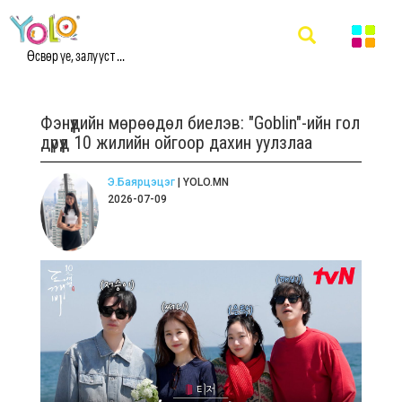
Өсвөр үе, залууст ...
Фэнүүдийн мөрөөдөл биелэв: "Goblin"-ийн гол
дүрүүд 10 жилийн ойгоор дахин уулзлаа
Э.Баярцэцэг
| YOLO.MN
2026-07-09