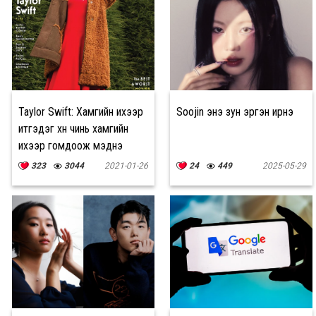
Taylor Swift: Хамгийн ихээр
Soojin энэ зун эргэн ирнэ
итгэдэг хүн чинь хамгийн
ихээр гомдоож мэднэ
323
3044
2021-01-26
24
449
2025-05-29