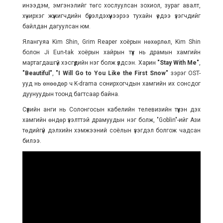
инээдэм, эмгэнэлийг төгс хослуулсан зохиол, зураг авалт,
хүчирхэг жүжигчдийн бүрэлдэхүүнээрээ тухайн үедээ үзэгчдийг
байлдан дагуулсан юм.
Ялангуяа Kim Shin, Grim Reaper хоёрын нөхөрлөл, Kim Shin
болон Ji Eun-tak хоёрын хайрын түүх нь драмын хамгийн
мартагдашгүй хэсгүүдийн нэг болж үлдсэн. Харин
"Stay With Me"
,
"Beautiful"
,
"I Will Go to You Like the First Snow"
зэрэг OST-
ууд нь өнөөдөр ч K-drama сонирхогчдын хамгийн их сонсдог
дуунуудын тоонд багтсаар байна.
Сүүлийн анги нь Солонгосын кабелийн телевизийн түүхэн дэх
хамгийн өндөр үзэлттэй драмуудын нэг болж, "Goblin"-ийг Ази
төдийгүй дэлхийн хэмжээний соёлын үзэгдэл болгож чадсан
билээ.