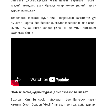
байгаагүй дурсамжуудаа хуваалцахын зэрэгцээ "Goblin"
тэдний амьдрал, уран бүтээлд ямар нөлөө үзүүлснийг эргэн
дурсан ярилцжээ.
Teaser-ээс харахад жүжигчдийн хоорондын хөгжилтэй уур
амьсгал, наргиа, бие биенээ ойлгодог харилцаа нь яг л арван
жилийн өмнөх шигээ хэвээр үлдсэн нь фэнүүдийн сэтгэлийг
хөдөлгөж байна.
"Goblin" яагаад өнөөдрийг хүртэл домог хэвээр байна вэ?
Зохиолч Kim Eun-sook, найруулагч Lee Eung-bok нарын
хамтын бүтээл болсон "Goblin" нь уран зөгнөл, хайр дурлал,