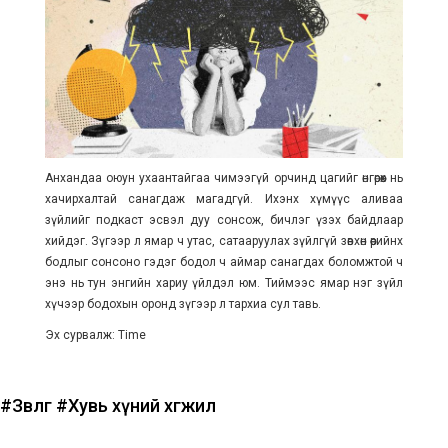
Анхандаа оюун ухаантайгаа чимээгүй орчинд цагийг өнгөрөөх нь
хачирхалтай санагдаж магадгүй. Ихэнх хүмүүс аливаа
зүйлийг подкаст эсвэл дуу сонсож, бичлэг үзэх байдлаар
хийдэг. Зүгээр л ямар ч утас, сатааруулах зүйлгүй зөвхөн өөрийнхөө
бодлыг сонсоно гэдэг бодол ч аймар санагдах боломжтой ч
энэ нь тун энгийн хариу үйлдэл юм. Тиймээс ямар нэг зүйл
хүчээр бодохын оронд зүгээр л тархиа сул тавь.
Эх сурвалж: Time
#Зөвлөгөө
#Хувь хүний хөгжил