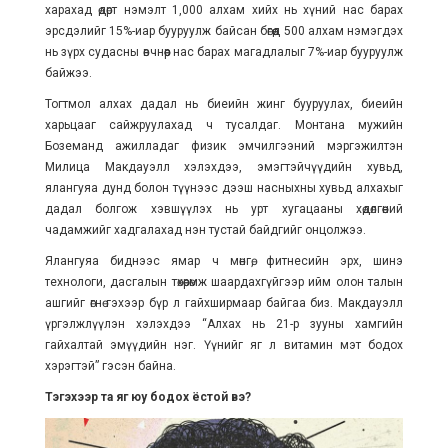
харахад өдөрт нэмэлт 1,000 алхам хийх нь хүний нас барах
эрсдэлийг 15%-иар бууруулж байсан бөгөөд 500 алхам нэмэгдэх
нь зүрх судасны өвчнөөр нас барах магадлалыг 7%-иар бууруулж
байжээ.
Тогтмол алхах дадал нь биеийн жинг бууруулах, биеийн
харьцааг сайжруулахад ч тусалдаг. Монтана мужийн
Боземанд ажилладаг физик эмчилгээний мэргэжилтэн
Милица Макдауэлл хэлэхдээ, эмэгтэйчүүдийн хувьд,
ялангуяа дунд болон түүнээс дээш насныхны хувьд алхахыг
дадал болгож хэвшүүлэх нь урт хугацааны хөдөлгөөний
чадамжийг хадгалахад нэн тустай байдгийг онцолжээ.
Ялангуяа биднээс ямар ч мөнгө, фитнесийн эрх, шинэ
технологи, дасгалын төхөөрөмж шаардахгүйгээр ийм олон талын
ашгийг өгнө гэхээр бүр л гайхширмаар байгаа биз. Макдауэлл
үргэлжлүүлэн хэлэхдээ “Алхах нь 21-р зууны хамгийн
гайхалтай эмүүдийн нэг. Үүнийг яг л витамин мэт бодох
хэрэгтэй” гэсэн байна.
Тэгэхээр та яг юу бодох ёстой вэ?