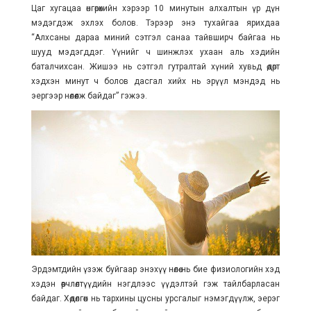
Цаг хугацаа өнгөрөхийн хэрээр 10 минутын алхалтын үр дүн
мэдэгдэж эхлэх болов. Тэрээр энэ тухайгаа ярихдаа
“Алхсаны дараа миний сэтгэл санаа тайвширч байгаа нь
шууд мэдэгддэг. Үүнийг ч шинжлэх ухаан аль хэдийн
баталчихсан. Жишээ нь сэтгэл гутралтай хүний хувьд өдөрт
хэдхэн минут ч болов дасгал хийх нь эрүүл мэндэд нь
эергээр нөлөөлж байдаг” гэжээ.
Эрдэмтдийн үзэж буйгаар энэхүү нөлөө нь бие физиологийн хэд
хэдэн өөрчлөлтүүдийн нэгдлээс үүдэлтэй гэж тайлбарласан
байдаг. Хөдөлгөөн нь тархины цусны урсгалыг нэмэгдүүлж, эерэг