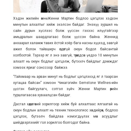
Хэдэн жилийн өмнө Женни Мартин бодлоо цэгцлэх хэдхэн
минутын алхалтыг хийж эхэлсэн байдаг. Энэхүү зуршил нь
сайн дурын хүслээс болж үүссэн гэхээс илүүтэйгээр
амьдралын шаардлагаас болж үүссэн байна. Женнид
анхаарал халамж тавих ёстой хоёр бага насны хүүхэд, завгүй
ажил болон тайвширч өгдөггүй оюун бодол байсантай
холбоотой. Тэрээр яг л энэ завгүй, төөрөлдсөн үедээ 10 минутын
алхалт нь оюун бодлыг цэгцэлж, бүтээлч байдлыг дэмждэг
хэмээх яриаг сонссоор байжээ.
“Гайхмаар нь арван минут нь бодлыг цэгцлэхэд яг л таарсан
хугацаа байсан” хэмээн Чикагогийн Gemstone Wellnes-ийн
үүсгэн байгуулагч, сэтгэл зүйч Женни Мартин өөрийн
туршлагаасаа хуваалцсан байдаг.
Дасгал хөдөлгөөний зорилгоор хийж буй алхалтаас ялгаатай нь
оюун бодлын алхалт нь техник технологиос хөндийрөх, бодлоо
цэгцлэх, бүтээлч байдлаа нэмэгдүүлэх мөн асуудлыг
шийдвэрлэхийг гол зорилгоо болгодог байна.