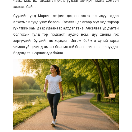
чамд маш их гайхалтай өөрчлөлтүүдийг авчирч чадна хэмээн
хэлсэн байна.
Сүүлийн үед Мартин оффис дотроо алхахаас илүү гадаа
алхахыг илүүд үзэх болсон. Гэхдээ цаг агаар муу үед тэрээр
гүйлтийн зам дээр удаанаар алхдаг гэнэ. Алхалтаа үр дүнтэй
болгохын тулд тэр подкаст, аудио ном, дуу хөгжим гэх
зэргүүдийг бүгдийг нь хорьдог. Ингэж байж л хүний тархи
чимээгүй орчинд амрах боломжтой болон шинэ санаануудыг
бодолд тань урлаж өгдөг байна.