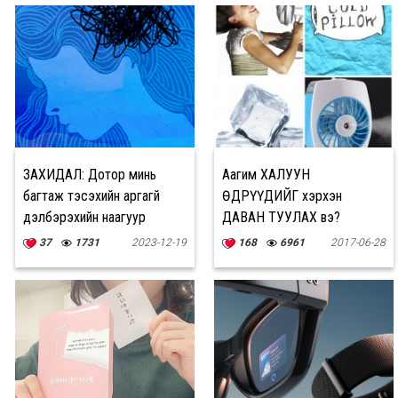
ЗАХИДАЛ: Дотор минь
Аагим ХАЛУУН
багтаж тэсэхийн аргагүй
ӨДРҮҮДИЙГ хэрхэн
дэлбэрэхийн наагуур
ДАВАН ТУУЛАХ вэ?
тэвчиж сууна
37
1731
2023-12-19
168
6961
2017-06-28