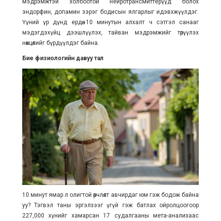
мэдрэмжтэй холбоотой нейротрансмиттерүүд болох
эндорфин, допамин зэрэг бодисын ялгарлыг идэвхжүүлдэг.
Үүний үр дүнд ердөө 10 минутын алхалт ч сэтгэл санааг
мэдэгдэхүйц дээшлүүлэх, тайван мэдрэмжийг төрүүлэх
нөхцөлийг бүрдүүлдэг байна.
Бие физиологийн давуу тал
10 минут ямар л олигтой өөрчлөлт авчирдаг юм гэж бодож байна
уу? Тэгвэл таны эргэлзээг үгүй гэж батлах ойролцоогоор
227,000 хүнийг хамарсан 17 судалгааны мета-анализаас