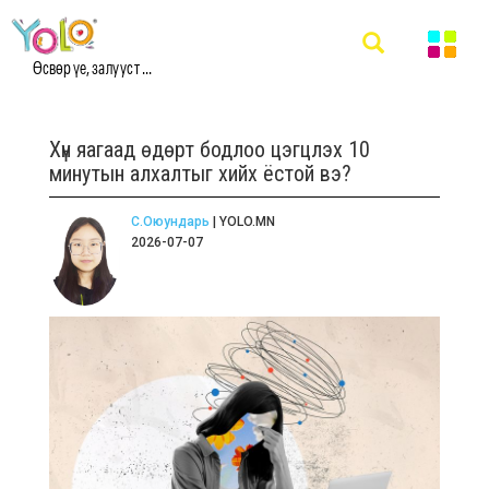
Өсвөр үе, залууст ...
Хүн яагаад өдөрт бодлоо цэгцлэх 10
минутын алхалтыг хийх ёстой вэ?
С.Оюундарь
| YOLO.MN
2026-07-07