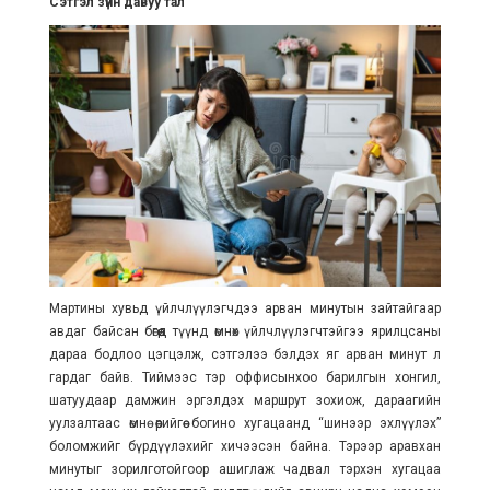
Сэтгэл зүйн давуу тал
Мартины хувьд үйлчлүүлэгчдээ арван минутын зайтайгаар
авдаг байсан бөгөөд түүнд өмнөх үйлчлүүлэгчтэйгээ ярилцсаны
дараа бодлоо цэгцэлж, сэтгэлээ бэлдэх яг арван минут л
гардаг байв. Тиймээс тэр оффисынхоо барилгын хонгил,
шатуудаар дамжин эргэлдэх маршрут зохиож, дараагийн
уулзалтаас өмнө өөрийгөө богино хугацаанд “шинээр эхлүүлэх”
боломжийг бүрдүүлэхийг хичээсэн байна. Тэрээр аравхан
минутыг зорилготойгоор ашиглаж чадвал тэрхэн хугацаа