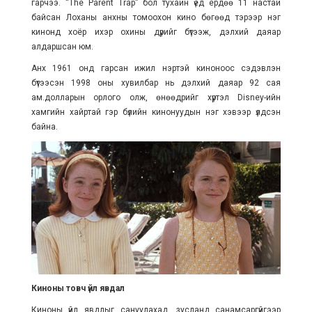
гарчээ. “The Parent Trap” бол тухайн үед ердөө 11 настай
байсан Лоханы анхны томоохон кино бөгөөд тэрээр нэг
кинонд хоёр ихэр охины дүрийг бүтээж, дэлхий даяар
алдаршсан юм.
Анх 1961 онд гарсан ижил нэртэй киноноос сэдэвлэн
бүтээсэн 1998 оны хувилбар нь дэлхий даяар 92 сая
ам.долларын орлого олж, өнөөдрийг хүртэл Disney-ийн
хамгийн хайртай гэр бүлийн кинонуудын нэг хэвээр үлдсэн
байна.
Киноны товч үйл явдал
Киноны үйл явдлыг сануулахад, зусланд санамсаргүйгээр