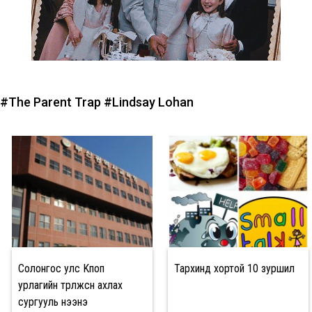
#The Parent Trap
#Lindsay Lohan
Солонгос улс Kпоп
Тархинд хортой 10 зуршил
урлагийн төрөлжсөн ахлах
сургууль нээнэ