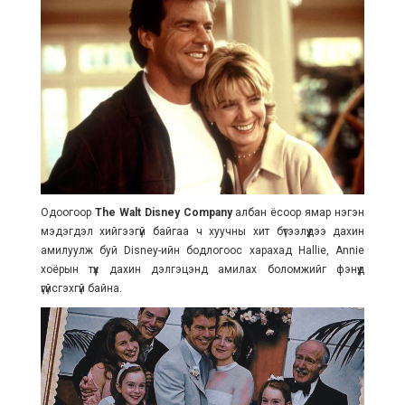
Одоогоор
The Walt Disney Company
албан ёсоор ямар нэгэн
мэдэгдэл хийгээгүй байгаа ч хуучны хит бүтээлүүдээ дахин
амилуулж буй Disney-ийн бодлогоос харахад Hallie, Annie
хоёрын түүх дахин дэлгэцэнд амилах боломжийг фэнүүд
үгүйсгэхгүй байна.