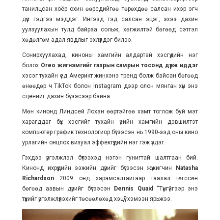
танилцсан хоёр охин өөрсдийгөө төрөхдөө салсан ихэр эгч
дүүс гэдгээ мэддэг. Ингээд тэд салсан эцэг, эхээ дахин
уулзуулахын тулд байраа сольж, хөгжилтэй бөгөөд сэтгэл
хөдөлгөм адал явдлыг эхлүүлдэг билээ.
Сонирхуулахад, киноны хамгийн алдартай хэсгүүдийн нэг
болох
Oreo жигнэмгийг газрын самрын тосонд дүрж иддэг
хэсэг тухайн үед Америкт жинхэнэ тренд болж байсан бөгөөд
өнөөдөр ч TikTok болон Instagram дээр олон мянган хүн энэ
сценийг дахин бүтээсээр байна.
Мөн кинонд Линдсей Лохан өөртэйгөө хамт тоглож буй мэт
харагддаг бүх хэсгийг тухайн үеийн хамгийн дэвшилтэт
компьютер график технологиор бүтээсэн нь 1990-ээд оны кино
урлагийн онцлох визуал эффектүүдийн нэг гэж үздэг.
Гэхдээ үргэлжлэл бүтээхэд нэгэн гунигтай шалтгаан бий.
Кинонд ихрүүдийн ээжийн дүрийг бүтээсэн жүжигчин
Natasha
Richardson
2009 онд харамсалтайгаар таалал төгссөн
бөгөөд аавын дүрийг бүтээсэн
Dennis Quaid
“Түүнгүйгээр энэ
түүхийг үргэлжлүүлэхийг төсөөлөхөд хэцүү” хэмээн ярьжээ.