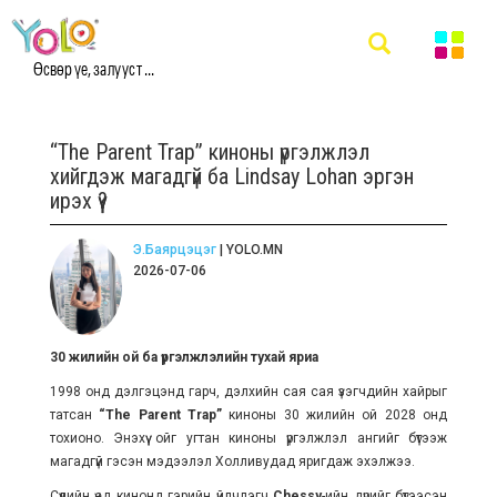
Өсвөр үе, залууст ...
“The Parent Trap” киноны үргэлжлэл
хийгдэж магадгүй ба Lindsay Lohan эргэн
ирэх үү?
Э.Баярцэцэг
| YOLO.MN
2026-07-06
30 жилийн ой ба үргэлжлэлийн тухай яриа
1998 онд дэлгэцэнд гарч, дэлхийн сая сая үзэгчдийн хайрыг
татсан
“The Parent Trap”
киноны 30 жилийн ой 2028 онд
тохионо. Энэхүү ойг угтан киноны үргэлжлэл ангийг бүтээж
магадгүй гэсэн мэдээлэл Холливудад яригдаж эхэлжээ.
Сүүлийн үед кинонд гэрийн үйлчлэгч
Chessy
-ийн дүрийг бүтээсэн