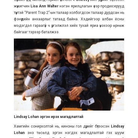
жүжигчин
Lisa Ann Walter
нэгэн ярилцлагын үеэр продюсерууд
түүнтэй “Parent Trap 2”-ын талаар холбогдсон талаар дурдсан нь
фэнүүдийн анхаарлыг татаад байна. Хэдийгээр албан ёсны
мэдэгдэл гараагүй ч үргэлжлэл хийх тухай яриа үнэхээр өрнөж
байгааг тэрээр баталжээ.
Lindsay Lohan эргэн ирэх магадлалтай
Хамгийн сонирхолтой нь, киноны гол дүрийг бүтээсэн
Lindsay
Lohan
энэ төсөлд эргэн нэгдэх магадлалтай гэх шуум