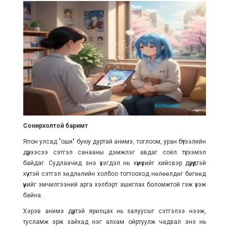
Сонирхолтой баримт
Япон улсад "оши" буюу дуртай анимэ, тоглоом, уран бүтээлийн
дүрээсээ сэтгэл санааны дэмжлэг авдаг соёл түгээмэл
байдаг. Судлаачид энэ үзэгдэл нь хүмүүсийг хийсвэр дүрүүдтэй
хүчтэй сэтгэл хөдлөлийн холбоо тогтооход нөлөөлдөг бөгөөд
үүнийг эмчилгээний арга хэлбэрт ашиглах боломжтой гэж үзэж
байна.
Хэрэв анимэ дүртэй ярилцах нь залуусыг сэтгэлээ нээж,
тусламж эрж хайхад нэг алхам ойртуулж чадвал энэ нь