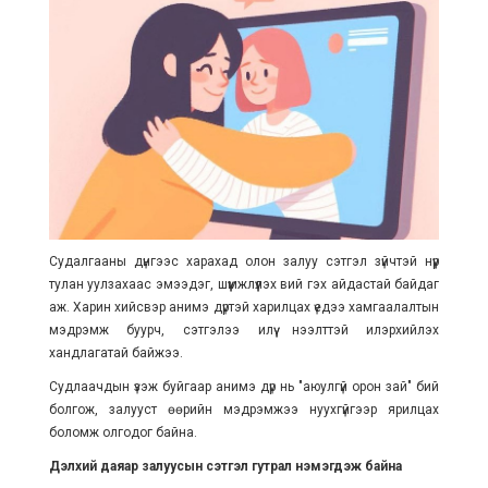
Судалгааны дүнгээс харахад олон залуу сэтгэл зүйчтэй нүүр
тулан уулзахаас эмээдэг, шүүмжлүүлэх вий гэх айдастай байдаг
аж. Харин хийсвэр анимэ дүртэй харилцах үедээ хамгаалалтын
мэдрэмж буурч, сэтгэлээ илүү нээлттэй илэрхийлэх
хандлагатай байжээ.
Судлаачдын үзэж буйгаар анимэ дүр нь "аюулгүй орон зай" бий
болгож, залууст өөрийн мэдрэмжээ нуухгүйгээр ярилцах
боломж олгодог байна.
Дэлхий даяар залуусын сэтгэл гутрал нэмэгдэж байна