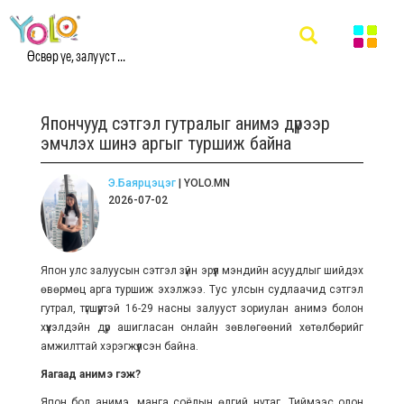
Өсвөр үе, залууст ...
Япончууд сэтгэл гутралыг анимэ дүрээр
эмчлэх шинэ аргыг туршиж байна
Э.Баярцэцэг
| YOLO.MN
2026-07-02
Япон улс залуусын сэтгэл зүйн эрүүл мэндийн асуудлыг шийдэх
өвөрмөц арга туршиж эхэлжээ. Тус улсын судлаачид сэтгэл
гутрал, түгшүүртэй 16-29 насны залууст зориулан анимэ болон
хүүхэлдэйн дүр ашигласан онлайн зөвлөгөөний хөтөлбөрийг
амжилттай хэрэгжүүлсэн байна.
Яагаад анимэ гэж?
Япон бол анимэ, манга соёлын өлгий нутаг. Тиймээс олон