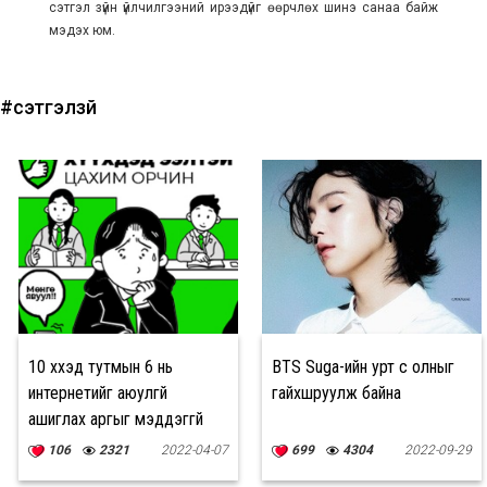
сэтгэл зүйн үйлчилгээний ирээдүйг өөрчлөх шинэ санаа байж
мэдэх юм.
#сэтгэлзүй
10 хүүхэд тутмын 6 нь
BTS Suga-ийн урт үс олныг
интернетийг аюулгүй
гайхшруулж байна
ашиглах аргыг мэддэггүй
106
2321
2022-04-07
699
4304
2022-09-29