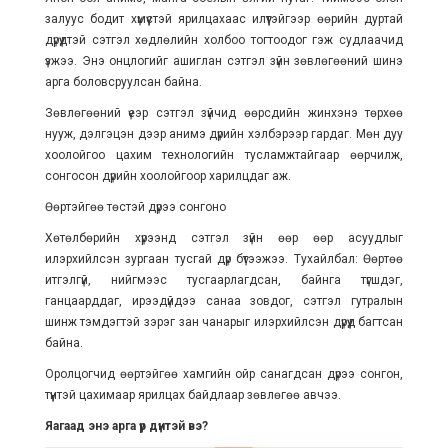
залуус бодит хүмүүстэй ярилцахаас илүүтэйгээр өөрийн дуртай
дүрүүдтэй сэтгэл хөдлөлийн холбоо тогтоодог гэж судлаачид
үзжээ. Энэ онцлогийг ашиглан сэтгэл зүйн зөвлөгөөний шинэ
арга боловсруулсан байна.
Зөвлөгөөний үеэр сэтгэл зүйчид өөрсдийн жинхэнэ төрхөө
нууж, дэлгэцэн дээр анимэ дүрийн хэлбэрээр гардаг. Мөн дуу
хоолойгоо цахим технологийн тусламжтайгаар өөрчилж,
сонгосон дүрийн хоолойгоор харилцдаг аж.
Өөртэйгөө төстэй дүрээ сонгоно
Хөтөлбөрийн хүрээнд сэтгэл зүйн өөр өөр асуудлыг
илэрхийлсэн зургаан тусгай дүр бүтээжээ. Тухайлбал: Өөртөө
итгэлгүй, нийгмээс тусгаарлагдсан, байнга түгшдэг,
ганцаарддаг, ирээдүйдээ санаа зовдог, сэтгэл гутралын
шинж тэмдэгтэй зэрэг зан чанарыг илэрхийлсэн дүрүүд багтсан
байна.
Оролцогчид өөртэйгөө хамгийн ойр санагдсан дүрээ сонгон,
түүнтэй цахимаар ярилцах байдлаар зөвлөгөө авчээ.
Яагаад энэ арга үр дүнтэй вэ?