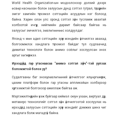
World Health Organization-ын мэдээлснээр дэлхий дээрх
өсвөр насныхан болон залуусын дунд сэтгэл гутрал, түгшүүрийн
эмгэг хамгийн түгээмэл сэтгэцийн асуудлын нэг болоод
байна. Харин олон улс оронд сэтгэл зүйн тусламж авахтай
холбоотой ичгүүр, нийгмийн дарамт байсаар байгаа нь
залуусыг эмчилгээ, зөвлөгөөнөөс холдуулдаг.
Японд ч мөн адил сэтгэцийн эрүүл мэндийн үйлчилгээ авахад
болгоомжлох хандлага түгээмэл байдаг тул судлаачид
дижитал технологи болон анимэ соёлыг хослуулсан энэхүү
аргыг хөгжүүлжээ.
Ирээдүйд гар утаснаасаа "анимэ сэтгэл зүйч"-тэй уулзах
боломжтой болох уу?
Судалгааны баг энэхүү зөвлөгөөний үйлчилгээг илүү өргөжүүлж,
цахим платформ болон гар утасны аппликэйшн хэлбэрээр
хүртээмжтэй болгохоор ажиллаж байгаа аж.
Мэргэжилтнүүдийн үзэж буйгаар хиймэл оюун ухаан, виртуал дүр,
метаверс технологийг сэтгэл зүйн үйлчилгээтэй хослуулах нь
ирээдүйд залуусын сэтгэцийн эрүүл мэндийг дэмжих шинэ чиг
хандлага болж магадгүй байна.