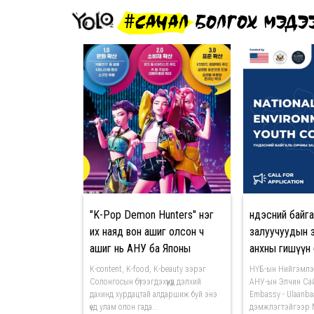
#САНАЛ БОЛГОХ МЭДЭ
"K-Pop Demon Hunters" нэг
Үндэсний байг
их наяд вон ашиг олсон ч
залуучуудын 
ашиг нь АНУ ба Японы
анхны гишүүн
компанид очжээ
уу?
K-content, K-food, K-beauty зэрэг
НҮБ-ын Нийгэмлэг
Солонгосын бүтээгдэхүүнүүд дэлхий
АНУ-ын Элчин Са
дахинд хурдацтай алдаршиж буй энэ
Embassy - Ulaanba
үед улам олон гада...
дэмжлэгтэйгээр М