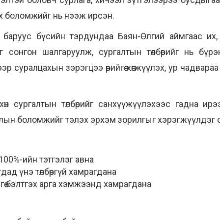
 боломжийг нь нээж ирсэн.
лон баруус бүсийн тэрдундаа Баян-Өлгий аймгаас их
сонгон шалгаруулж, сургалтын төлбөрийг нь бүрэ
р суралцахын зэрэгцээ өөрийгөө хөгжүүлэх, ур чадвар
өвхөн сургалтын төлбөрийг санхүүжүүлэхээс гадна ир
н боломжийг тэлэх эрхэм зорилгыг хэрэгжүүлдэг онц
 100%-ийн тэтгэлэг авна
дад үнэ төлбөргүй хамрагдана
рийгөө бэлтгэх арга хэмжээнд хамрагдана