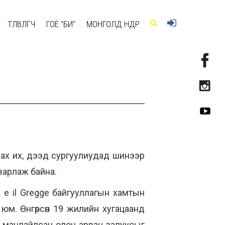
ТӨЛӨВЛӨГЧ
ГОЁ "БИ"
МОНГОЛД ӨНӨӨДӨР
рлах их, дээд сургуулиудад шинээр
зарлаж байна.
 e il Gregge байгууллагын хамтын
 юм. Өнгөрсөн 19 жилийн хугацаанд
аа манлайлсан олон арван залуусыг