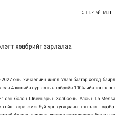
ЭНТЕРТАЙНМЕНТ
эгт хөтөлбөрийг зарлалаа
026-2027 оны хичээлийн жилд Улаанбаатар хотод бай
сан 4 жилийн сургалтын төлбөрийн 100%-ийн тэтгэлэг 
Зориг сан болон Швейцарын Холбооны Улсын La Mensa
ойш хэрэгжиж буй урт хугацааны тэтгэлэгт хөтөлбөр
ндрэлтэй боловч сурлага, хичээл зүтгэлээрээ бусдыг