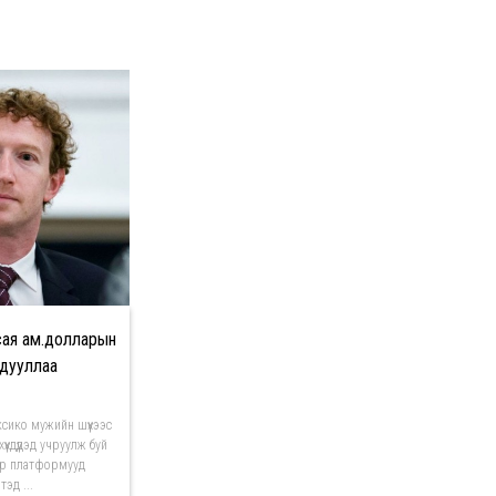
сая ам.долларын
гдууллаа
сико мужийн шүүхээс
үхдүүдэд учруулж буй
ар платформууд
эд ...