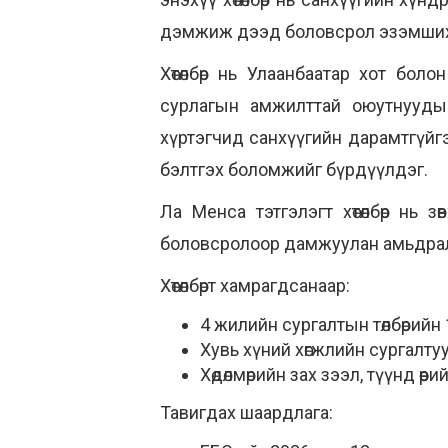
дэмжиж дээд боловсрол эзэмших
Хөтөлбөр нь Улаанбаатар хот бо
сурлагын амжилттай оюутнуудыг 
хүртэгчид санхүүгийн дарамтгүйгээ
бэлтгэх боломжийг бүрдүүлдэг.
Ла Менса тэтгэлэгт хөтөлбөр нь з
боловсролоор дамжуулан амьдралы
Хөтөлбөрт хамрагдсанаар:
4 жилийн сургалтын төлбөрийн
Хувь хүний хөгжлийн сургалтуу
Хөдөлмөрийн зах зээл, түүнд өө
Тавигдах шаардлага: