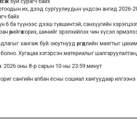
гсөж буй сурагч байх
отоодын их, дээд сургуулиудын үндсэн ангид 2026-2
агч байх
үн 6 ба түүнээс дээш түвшинтэй, санхүүгийн хэрэгцээ
ан өөрийгөө сорих, шинийг эрэлхийлэх чин хүсэл эрмэлз
рдлагыг хангаж буй оюутнууд өргөдлийн маягтыг цахим
 болно. Хугацаа хэтэрсэн материалыг шалгаруулалтан
аа: 2026 оны 8-р сарын 10-ны 23:59 минут
 Зориг сангийн албан ёсны сошиал хаягуудаар илгээнэ 