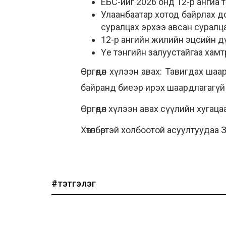
ЕБС-ийг 2026 онд 12-р ангиа тө
Улаанбаатар хотод байрлах д
суралцах эрхээ авсан суралц
12-р ангийн жилийн эцсийн д
Үе тэнгийн залуустайгаа хамтр
Өргөдөл хүлээн авах: Тавигдах шаа
байранд биеэр ирэх шаардлагагүй
Өргөдөл хүлээн авах сүүлийн хугац
Хөтөлбөртэй холбоотой асуултуудаа
#тэтгэлэг