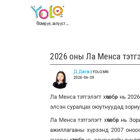
Өсвөр үе, залууст ...
2026 оны Ла Менса тэтгэл
Д.Дөлгөөн
| YOLO.MN
2026-06-29
Ла Менса тэтгэлэгт хөтөлбөр нь 2
элсэн суралцах оюутнуудад зориул
Ла Менса тэтгэлэгт хөтөлбөр нь 
ажиллагааны хүрээнд 2007 оноос х
энэхүү хөтөлбөр нь санхүүгийн хү