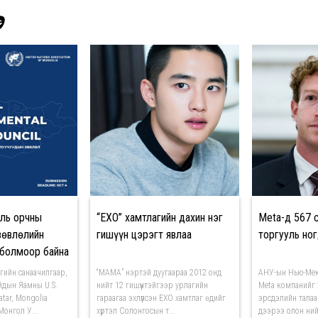
Э
аль орчны
“EXO” хамтлагийн дахин нэг
Meta-д 567 
зөвлөлийн
гишүүн цэрэгт явлаа
торгууль но
 болмоор байна
ийн санаачилгаар,
“МАМА” нэртэй дуугаараа 2012 онд
АНУ-ын Нью-Мек
йдын Яамны U.S.
нийт 12 гишүүнтэйгээр урлагийн
Meta компанийг хү
atar, Mongolia
гараагаа эхлүүлсэн EXO хамтлаг өдийг
эрсдэлийн тала
онгол У...
хүртэл Солонгосын т...
дээрээ олон нийт