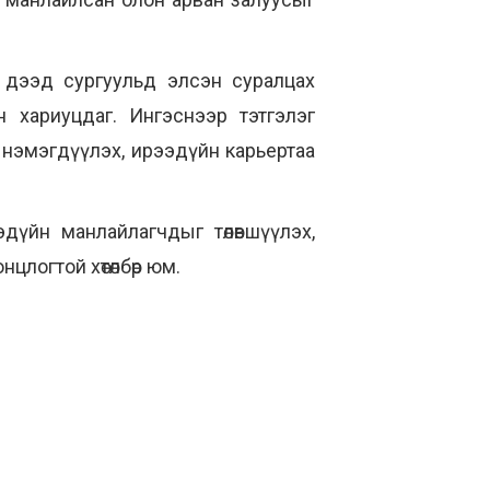
, дээд сургуульд элсэн суралцах
н хариуцдаг. Ингэснээр тэтгэлэг
аа нэмэгдүүлэх, ирээдүйн карьертаа
ээдүйн манлайлагчдыг төлөвшүүлэх,
логтой хөтөлбөр юм.