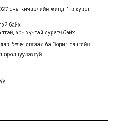
027 оны хичээлийн жилд 1-р курст
тэй байх
элтэй, эрч хүчтэй сурагч байх
аар бөглөж илгээх ба Зориг сангийн
д оролцуулахгүй.
үү.