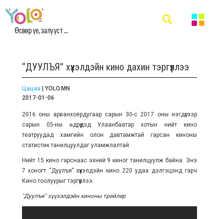
Өсвөр үе, залууст ...
“ДУУЛЪЯ” хүүхэлдэйн кино дахин тэргүүллээ
Цацаа
| YOLO.MN
2017-01-06
2016 оны арванхоёрдугаар сарын 30-с 2017 оны нэгдүгээр
сарын 05-ны өдрүүдэд Улаанбаатар хотын нийт кино
театруудад хамгийн олон давтамжтай гарсан киноны
статистик танилцуулдаг уламжлалтай.
Нийт 15 кино гарснаас эхний 9 киног танилцуулж байна. Энэ
7 хоногт “Дуулъя” хүүхэлдэйн кино 220 удаа дэлгэцэнд гарч
Кино тоолуурыг тэргүүллээ.
"Дуулъя" хүүхэлдэйн киноны трейлер