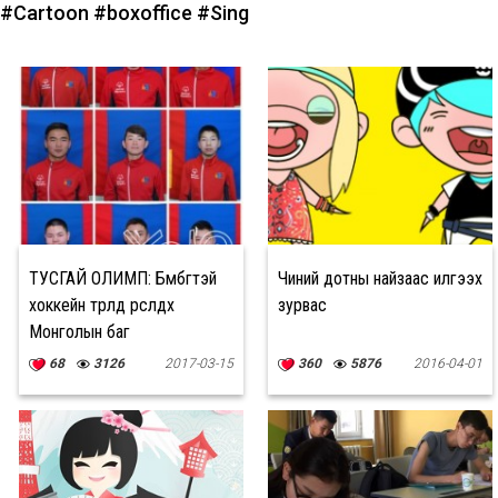
#Cartoon
#boxoffice
#Sing
ТУСГАЙ ОЛИМП: Бөмбөгтэй
Чиний дотны найзаас илгээх
хоккейн төрөлд өрсөлдөх
зурвас
Монголын баг
68
3126
2017-03-15
360
5876
2016-04-01