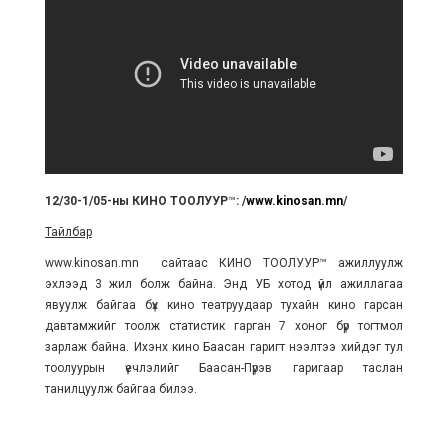
12/30-1/05-ны КИНО ТООЛУУР
™
:
/
www.kinosan.mn
/
Тайлбар
www.kinosan.mn сайтаас КИНО ТООЛУУР™ ажиллуулж
эхлээд 3 жил болж байна. Энд УБ хотод үйл ажиллагаа
явуулж байгаа бүх кино театруудаар тухайн кино гарсан
давтамжийг тоолж статистик гарган 7 хоног бүр тогтмол
зарлаж байна. Ихэнх кино Баасан гаригт нээлтээ хийдэг тул
тоолуурын үечлэлийг Баасан-Пүрэв гаригаар таслан
танилцуулж байгаа билээ.