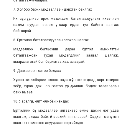
баталгаажуулаарай.
7. Холбоо барих мэдээллээ идэвхтэй байлгах
Их сургуулиас ирэх мэдэгдэл, баталгаажуулалт ихэвчлэн
цахим шуудан эсвэл утсаар ирдэг тул байнга шалгаж
байгаарай.
8. Бүртгэлээ баталгаажуулсан эсэхээ шалгах
Мэдээллээ бөглөсний дараа бүртгэл амжилттай
баталгаажсан тухай мэдэгдлийг заавал шалгаж,
шаардлагатай бол баримтаа хадгалаарай.
9. Давхар сонголтоо бэлдэх
Хүссэн хөтөлбөртөө элсэж чадахгүй тохиолдолд өөрт тохирох
хоёр, гурав дахь сонголтоо урьдчилан бодож төлөвлөсөн
байх нь зөв.
10. Яаралгүй, нягт нямбай хандах
Бүртгэлийн бүх мэдээллээ илгээхээс өмнө дахин нэг удаа
шалгаж, алдаа байхгүй эсэхийг нягтлаарай. Хэдхэн минутын
шалгалт томоохон асуудлаас сэргийлдэг.