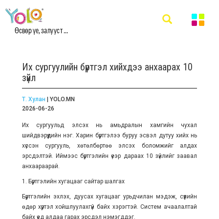
Өсвөр үе, залууст ...
Их сургуулийн бүртгэл хийхдээ анхаарах 10
зүйл
Т. Хулан
| YOLO.MN
2026-06-26
Их сургуульд элсэх нь амьдралын хамгийн чухал
шийдвэрүүдийн нэг. Харин бүртгэлээ буруу эсвэл дутуу хийх нь
хүссэн сургууль, хөтөлбөртөө элсэх боломжийг алдах
эрсдэлтэй. Иймээс бүртгэлийн үеэр дараах 10 зүйлийг заавал
анхаараарай.
1. Бүртгэлийн хугацааг сайтар шалгах
Бүртгэлийн эхлэх, дуусах хугацааг урьдчилан мэдэж, сүүлийн
өдөр хүртэл хойшлуулахгүй байх хэрэгтэй. Систем ачаалалтай
байх үед алдаа гарах эрсдэл нэмэгддэг.