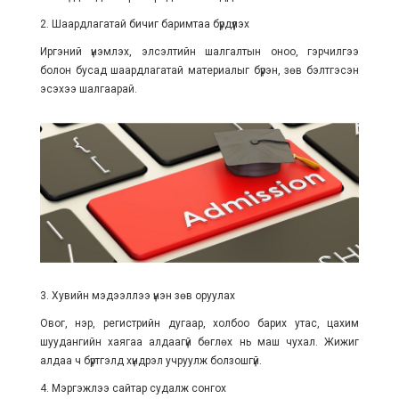
2. Шаардлагатай бичиг баримтаа бүрдүүлэх
Иргэний үнэмлэх, элсэлтийн шалгалтын оноо, гэрчилгээ
болон бусад шаардлагатай материалыг бүрэн, зөв бэлтгэсэн
эсэхээ шалгаарай.
3. Хувийн мэдээллээ үнэн зөв оруулах
Овог, нэр, регистрийн дугаар, холбоо барих утас, цахим
шуудангийн хаягаа алдаагүй бөглөх нь маш чухал. Жижиг
алдаа ч бүртгэлд хүндрэл учруулж болзошгүй.
4. Мэргэжлээ сайтар судалж сонгох