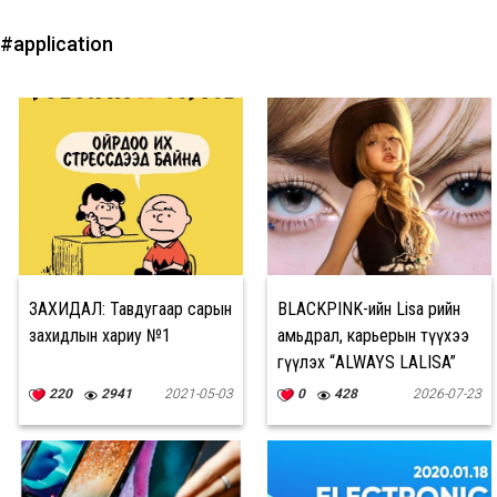
#application
ЗАХИДАЛ: Тавдугаар сарын
BLACKPINK-ийн Lisa өөрийн
захидлын хариу №1
амьдрал, карьерын түүхээ
өгүүлэх “ALWAYS LALISA”
баримтат киногоо TIFF-д
220
2941
2021-05-03
0
428
2026-07-23
толилуулна