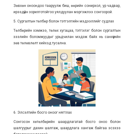
Зөвхөн оноондоо тааруулж биш, өөрийн сонирхол, ур чадвар,
ирээдүйн зорилготойгоо уялдуулан мэргэжлээ сонгоорой.
5. Сургалтын төлбөр болон тэтгэлгийн мэдээллийг судлах
Төлбөрийн хэмжээ, төлөх хугацаа, тэтгэлэг болон сургалтын
зээлийн боломжуудыг урьдчилан мэдэж байх нь санхүүгийн
зөв төлөвлөлт хийхэд тусална.
6. Элсэлтийн босго оноог нягтлах
Сонгосон хөтөлбөрийн шаардлагатай босго оноо болон
шалгуурыг дахин шалгаж, шаардлага хангаж байгаа эсэхээ