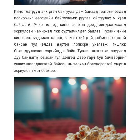
Кино театрууд анх үүсгэн байгуулагдаж байхад театрын эздэд
попкорныг өөрсдийн байгууламж руугаа ойртуулах ч хүсэл
байгаагүй. Учир нь тэд киног зөвхөн дээд зиндааныханд
зориулсан чамирхал гэж сурталчилдаг байлаа. Тухайн үеийн
кино театрууд маш тансаг, чамин хийцтэй, гоёмсог хивстэй
байсан тул элдэв үнэртэй попкорн унагааж, гишгэж
бохирдуулахаас сэргийлдэг байв. Түүнчлэн анхны кинонуудад
дуу байдаггүй байсан тул дэлгэц дээр гарч буй бичвэрүүдийг
унших шаардлагатай байсан нь зөвхөн боловсролтой хүмүүст л
зориулсан мэт байжээ.