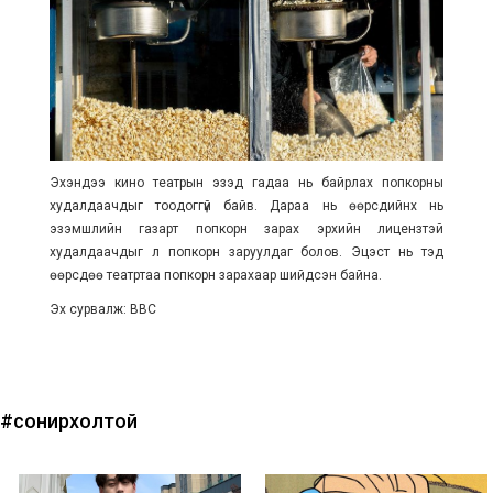
Эхэндээ кино театрын эзэд гадаа нь байрлах попкорны
худалдаачдыг тоодоггүй байв. Дараа нь өөрсдийнх нь
эзэмшлийн газарт попкорн зарах эрхийн лицензтэй
худалдаачдыг л попкорн заруулдаг болов. Эцэст нь тэд
өөрсдөө театртаа попкорн зарахаар шийдсэн байна.
Эх сурвалж: BBC
#сонирхолтой