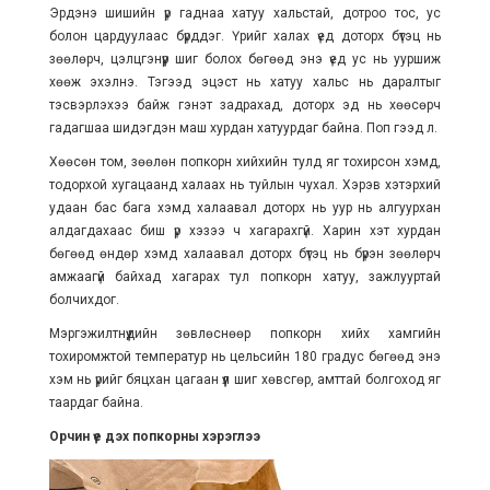
Эрдэнэ шишийн үр гаднаа хатуу хальстай, дотроо тос, ус
болон цардуулаас бүрддэг. Үрийг халах үед доторх бүтэц нь
зөөлөрч, цэлцгэнүүр шиг болох бөгөөд энэ үед ус нь ууршиж
хөөж эхэлнэ. Тэгээд эцэст нь хатуу хальс нь даралтыг
тэсвэрлэхээ байж гэнэт задрахад, доторх эд нь хөөсөрч
гадагшаа шидэгдэн маш хурдан хатуурдаг байна. Поп гээд л.
Хөөсөн том, зөөлөн попкорн хийхийн тулд яг тохирсон хэмд,
тодорхой хугацаанд халаах нь туйлын чухал. Хэрэв хэтэрхий
удаан бас бага хэмд халаавал доторх нь уур нь алгуурхан
алдагдахаас биш үр хэзээ ч хагарахгүй. Харин хэт хурдан
бөгөөд өндөр хэмд халаавал доторх бүтэц нь бүрэн зөөлөрч
амжаагүй байхад хагарах тул попкорн хатуу, зажлууртай
болчихдог.
Мэргэжилтнүүдийн зөвлөснөөр попкорн хийх хамгийн
тохиромжтой температур нь цельсийн 180 градус бөгөөд энэ
хэм нь үрийг бяцхан цагаан үүл шиг хөвсгөр, амттай болгоход яг
таардаг байна.
Орчин үе дэх попкорны хэрэглээ