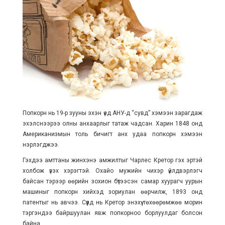
Попкорн нь 19-р зууны эхэн үед АНУ-д “сувд” хэмээн зарагдаж
эхэлснээрээ олны анхаарлыг татаж чадсан. Харин 1848 онд
Американизмын толь бичигт анх удаа попкорн хэмээн
нэрлэгджээ.
Гэхдээ амттаны жинхэнэ амжилтыг Чарлес Кретор гэх эртэй
холбож үзэх хэрэгтэй. Охайо мужийн чихэр үйлдвэрлэгч
байсан тэрээр өөрийн зохион бүтээсэн самар хуурагч уурын
машиныг попкорн хийхэд зориулан өөрчилж, 1893 онд
патентыг нь авчээ. Сүүлд нь Кретор энэхүү төхөөрөмжөө морин
тэргэндээ байршуулан явж попкорноо борлуулдаг болсон
байна.