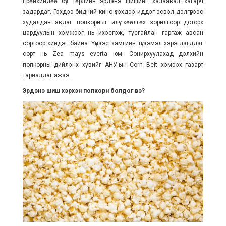
Ерөнхийдөө бүх төрлийн эрдэнэ шишийг халаавал хагарч
задардаг. Гэхдээ бидний кино үзэхдээ иддэг эсвэл дэлгүүрээс
худалдан авдаг попкорныг илүү хөөлгөх зорилгоор доторх
цардуулын хэмжээг нь ихэсгэж, тусгайлан гаргаж авсан
сортоор хийдэг байна. Үүнээс хамгийн түгээмэл хэрэглэгддэг
сорт нь Zea mays everta юм. Сонирхуулахад дэлхийн
попкорны дийлэнх хувийг АНУ-ын Corn Belt хэмээх газарт
тариалдаг ажээ.
Эрдэнэ шиш хэрхэн попкорн болдог вэ?