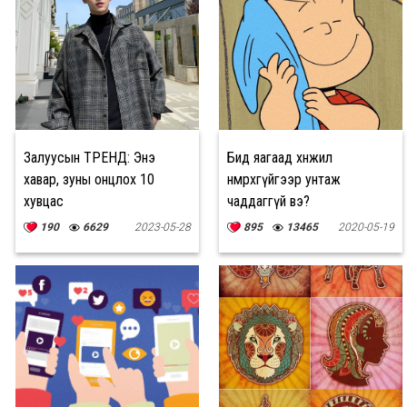
Залуусын ТРЕНД: Энэ
Бид яагаад хөнжил
хавар, зуны онцлох 10
нөмрөхгүйгээр унтаж
хувцас
чаддаггүй вэ?
190
6629
2023-05-28
895
13465
2020-05-19