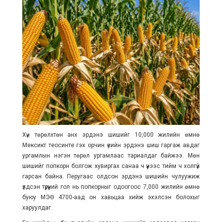
Хүн төрөлхтөн анх эрдэнэ шишийг 10,000 жилийн өмнө
Мексикт теосинте гэх орчин үеийн эрдэнэ шиш гаргаж авдаг
ургамлын нэгэн төрөл ургамлаас тариалдаг байжээ. Мөн
шишийг попкорн болгож хувиргах санаа ч үүнээс тийм ч холгүй
гарсан байна. Перугаас олдсон эрдэнэ шишийн чулуужиж
үлдсэн түрүүний гол нь попкорныг одоогоос 7,000 жилийн өмнө
буюу МЭӨ 4700-аад он хавьцаа хийж эхэлсэн болохыг
харуулдаг.