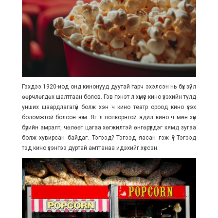
Гэхдээ 1920-иод онд кинонууд дуутай гарч эхэлсэн нь бүх зүйл
өөрчлөгдөх шалтгаан болов. Гэв гэнэт л хүмүүс кино үзэхийн тулд
унших шаардлагагүй болж хэн ч кино театр ороод кино үзэх
боломжтой болсон юм. Яг л попкорнтой адил кино ч мөн хүн
бүрийн амралт, чөлөөт цагаа хөгжилтэй өнгөрүүлдэг хямд зугаа
болж хувирсан байдаг. Тэгээд? Тэгээд яасан гэж үү? Тэгээд
тэд кино үзэнгээ дуртай амттанаа идэхийг хүссэн.