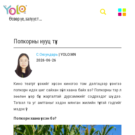
Өсвөр үе, залууст ...
Попкорны нууц түүх
С.Оюундарь
| YOLO.MN
2026-06-26
Кино театрт үзэхийг хүссэн киногоо том дэлгэцээр үзэнгээ
попкорн идэх шиг сайхан зүйл хаана байх вэ? Попкорны тэр л
зөөлөн үнэр бүх жаргалтай дурсамжийг сэдрээдэг шүү дээ.
Тэгвэл та уг амттаныг хэдэн мянган жилийн түүхтэй гэдгийг
мэдэх үү?
Попкорн хаана үүссэн бэ?