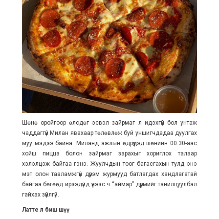
Шөнө оройгоор өлсдөг эсвэл зайрмаг л идэхгүй бол унтаж
чаддаггүй Милан явахаар төлөвлөж буй уншигчдадаа дуулгах
муу мэдээ байна. Миланд ажлын өдрүүдэд шөнийн 00:30-аас
хойш пицца болон зайрмаг зарахыг хориглох талаар
хэлэлцэж байгаа гэнэ. Жуулчдын тоог багасгахын тулд энэ
мэт олон тааламжгүй дүрэм журмууд батлагдах хандлагатай
байгаа бөгөөд ирээдүйд үүнээс ч “аймар” дүрмийг танилцуулбал
гайхах зүйлгүй.
Латте л биш шүү