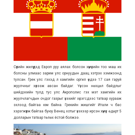
Сүүлийн жилүүдэд Европ руу аялах болсон хүмүүсийн тоо маш их
болсны улмаас зарим улс орнуудын даац хэтрэх хэмжээнд
тулсан. Грек улс гэхэд л хамгийн оргил үедээ 17 сая гаруй
жуулчныг хүлээж авсан байдаг. Үүссэн нөхцөл байдлыг
шийдэхийн тулд тус улс Акрополис гэх мэт хамгийн их
жуулчлагчдын очдог газрыг үзэхийг хүсэгсдээс татвар хурааж
эхлээд байгаа юм байна. Грекийн жишгийг Итали ч бас
хэрэгжүүлж байгаа буюу Венец хотыг үзэхээр ирсэн хүмүүс өдөрт 5
долларын татвар төлөх ёстой болжээ.