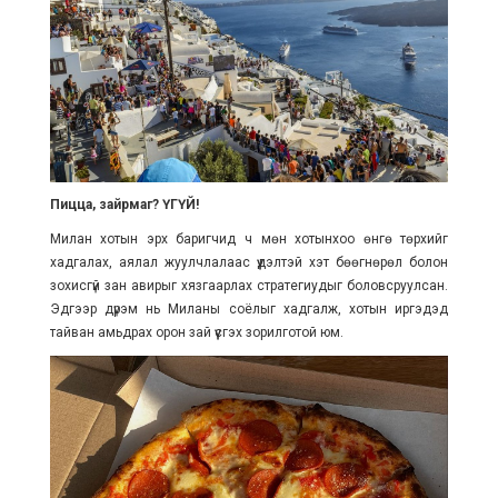
Пицца, зайрмаг? ҮГҮЙ!
Милан хотын эрх баригчид ч мөн хотынхоо өнгө төрхийг
хадгалах, аялал жуулчлалаас үүдэлтэй хэт бөөгнөрөл болон
зохисгүй зан авирыг хязгаарлах стратегиудыг боловсруулсан.
Эдгээр дүрэм нь Миланы соёлыг хадгалж, хотын иргэдэд
тайван амьдрах орон зай үүсгэх зорилготой юм.