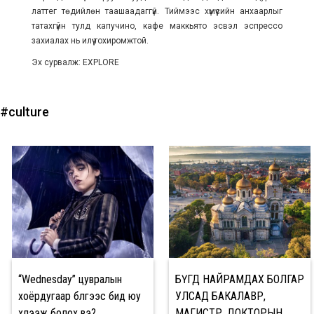
латтег төдийлөн таашаадаггүй. Тиймээс хүмүүсийн анхаарлыг
татахгүйн тулд капучино, кафе маккьято эсвэл эспрессо
захиалах нь илүү тохиромжтой.
Эх сурвалж: EXPLORE
#culture
“Wednesday” цувралын
БҮГД НАЙРАМДАХ БОЛГАР
хоёрдугаар бүлгээс бид юу
УЛСАД БАКАЛАВР,
хүлээж болох вэ?
МАГИСТР, ДОКТОРЫН