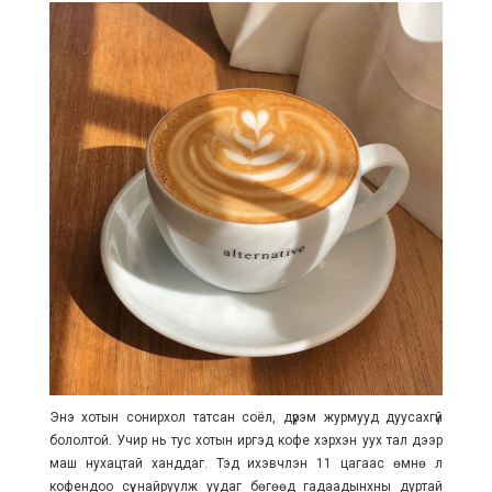
Энэ хотын сонирхол татсан соёл, дүрэм журмууд дуусахгүй
бололтой. Учир нь тус хотын иргэд кофе хэрхэн уух тал дээр
маш нухацтай ханддаг. Тэд ихэвчлэн 11 цагаас өмнө л
кофендоо сүү найруулж уудаг бөгөөд гадаадынхны дуртай