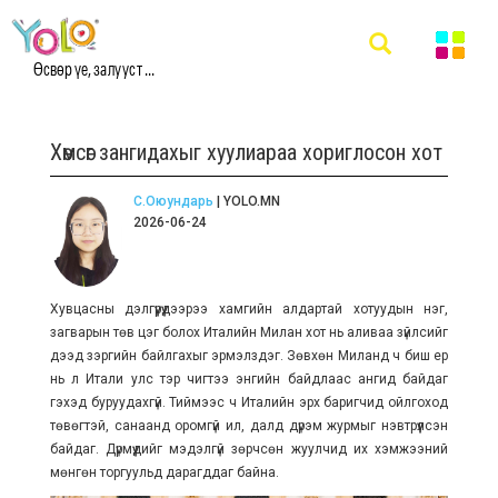
Өсвөр үе, залууст ...
Хөмсөг зангидахыг хуулиараа хориглосон хот
С.Оюундарь
| YOLO.MN
2026-06-24
Хувцасны дэлгүүрүүдээрээ хамгийн алдартай хотуудын нэг,
загварын төв цэг болох Италийн Милан хот нь аливаа зүйлсийг
дээд зэргийн байлгахыг эрмэлздэг. Зөвхөн Миланд ч биш ер
нь л Итали улс тэр чигтээ энгийн байдлаас ангид байдаг
гэхэд буруудахгүй. Тиймээс ч Италийн эрх баригчид ойлгоход
төвөгтэй, санаанд оромгүй ил, далд дүрэм журмыг нэвтрүүлсэн
байдаг. Дүрмүүдийг мэдэлгүй зөрчсөн жуулчид их хэмжээний
мөнгөн торгуульд дарагддаг байна.