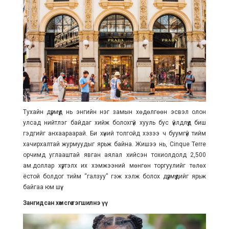
Тухайн дүрмүүд нь энгийн нэг замын хөдөлгөөн эсвэл олон
улсад нийтлэг байдаг хийж болохгүй хууль бус үйлдлүүд биш
гэдгийг анхаараарай. Би хүний толгойд хэзээ ч буумгүй тийм
хачирхалтай журмуудыг ярьж байна. Жишээ нь, Cinque Terre
орчимд углааштай явган аялал хийсэн тохиолдолд 2,500
ам.доллар хүртэлх их хэмжээний мөнгөн торгуулийг төлөх
ёстой болдог тийм “галзуу” гэж хэлж болох дүрмүүдийг ярьж
байгаа юм шүү.
Зангидсан хөмсгөө тэгшилнэ үү