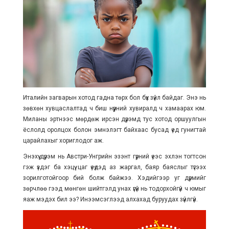
Италийн загварын хотод гадна төрх бол бүх зүйл байдаг. Энэ нь
зөвхөн хувцаслалтад ч биш нүүрний хувиралд ч хамаарах юм.
Миланы эртнээс мөрдөж ирсэн дүрэмд тус хотод оршуулгын
ёслолд оролцох болон эмнэлэгт байхаас бусад үед гунигтай
царайлахыг хориглодог аж.
Энэхүү дүрэм нь Австри-Унгрийн эзэнт гүрний үеэс эхлэн тогтсон
гэж үздэг ба хэцүү цаг үеүдэд аз жаргал, баяр баяслыг түгээх
зорилготойгоор бий болж байжээ. Хэдийгээр уг дүрмийг
зөрчлөө гээд мөнгөн шийтгэлд унах үгүй нь тодорхойгүй ч юмыг
яаж мэдэх бил ээ? Инээмсэглээд алхахад буруудах зүйлгүй.