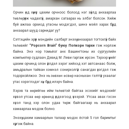
Орчин үед хүмүүс цахим орчноос болоод нэг зүйлд анхаарлаа
төвлөрүүлж чадахгүй, амархан сатаарах нь элбэг болсон. Хийж
буй ажлаа орхиод утасны мэдэгдэл, шинэ мэйл харах бүрд
анхаарал шууд сарнидаг уу?
Сэтгэцийн эрүүл мэндийн салбарт энэхүү анхаарал тогтохгүй байх
төлөвийг
“Popcorn Brain” буюу Попкорн тархи
гэж нэрлэж
байна. Энэ нэр томьёог анх Вашингтоны их сургуулийн
компьютер судлаач Дэвид М. Леви гаргаж ирсэн. Тэрээр үүнийг
цахим орчинд олон үйлдэл зэрэг хийхэд хэт автсанаас болж,
амьдралын тайван хэмнэл сонирхолгүй санагдах үзэгдэл гэж
тодорхойлжээ. Энэ нь зөвхөн өсвөр насныхан гэлтгүй ухаалаг
утас хэрэглэдэг хүн бүрд илэрч байна.
Хэрэв та өөрийгөө ийм төлөвтэй байгаа эсэхийг мэдэхийг
хүсвэл утсаа өөр өрөөнд үлдээгээд үзээрэй. Утсаа авах гэсэн
хүсэл танд хэр олон удаа төрж байгаагаар нь анхаарал
хамаарлаа мэдэж болно.
Энэхүү цахим хамаарлын талаар мэдэх ёстой 5 гол баримтыг
хүргэж байна.