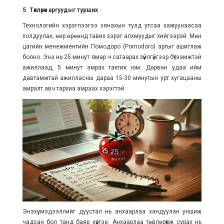
5. Төвлөрөх аргуудыг турших
Технологийн хэрэглээгээ хянахын тулд утсаа хажуунаасаа
холдуулах, өөр өрөөнд тавих зэрэг алхмуудыг хийгээрэй. Мөн
цагийн менежментийн Помодоро (Pomodoro) аргыг ашиглаж
болно. Энэ нь 25 минут ямар ч сатаарах зүйлгүйгээр бүтээмжтэй
ажиллаад, 5 минут амрах тактик юм. Дөрвөн удаа ийм
давтамжтай ажилласны дараа 15-30 минутын урт хугацааны
амралт авч тархиа амраах хэрэгтэй.
Энэхүү мэдээллийг дуустал нь анхаарлаа хандуулан уншиж
чадсан бол танд баяр хүргэе. Анхаарлаа төвлөрүүлж сурах нь