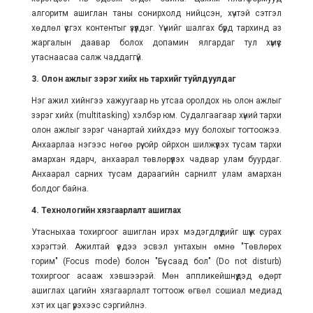
алгоритм ашиглан таны сонирхолд нийцсэн, хүчтэй сэтгэл
хөдлөл үүсгэх контентыг үзүүлдэг. Үүнийг шалгах бүрд тархинд аз
жаргалын даавар болох допамин ялгардаг тул хүмүүс
утаснаасаа салж чаддаггүй.
3. Олон ажлыг зэрэг хийх нь тархийг туйлдуулдаг
Нэг ажил хийнгээ хажуугаар нь утсаа оролдох нь олон ажлыг
зэрэг хийх (multitasking) хэлбэр юм. Судалгаагаар хүний тархи
олон ажлыг зэрэг чанартай хийхдээ муу болохыг тогтоожээ.
Анхаарлаа нэгээс нөгөө рүү ойр ойрхон шилжүүлэх тусам тархи
амархан ядарч, анхаарал төвлөрүүлэх чадвар улам буурдаг.
Анхаарал сарних тусам дараагийн сарнилт улам амархан
болдог байна.
4. Технологийн хязгаарлалт ашиглах
Утасныхаа тохиргоог ашиглан ирэх мэдэгдлүүдийг шүүж сурах
хэрэгтэй. Ажилтай үедээ эсвэл унтахын өмнө "Төвлөрөх
горим" (Focus mode) болон "Бүү саад бол" (Do not disturb)
тохиргоог асааж хэвшээрэй. Мөн аппликейшнүүдэд өдөрт
ашиглах цагийн хязгаарлалт тогтоож өгвөл сошиал медиад
хэт их цаг үрэхээс сэргийлнэ.