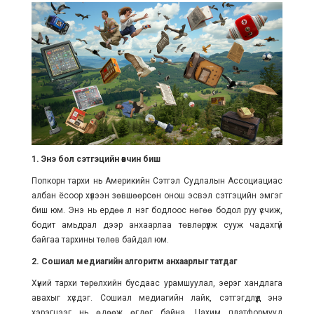
1. Энэ бол сэтгэцийн өвчин биш
Попкорн тархи нь Америкийн Сэтгэл Судлалын Ассоциациас
албан ёсоор хүлээн зөвшөөрсөн онош эсвэл сэтгэцийн эмгэг
биш юм. Энэ нь ердөө л нэг бодлоос нөгөө бодол руу үсчиж,
бодит амьдрал дээр анхаарлаа төвлөрүүлж сууж чадахгүй
байгаа тархины төлөв байдал юм.
2. Сошиал медиагийн алгоритм анхаарлыг татдаг
Хүний тархи төрөлхийн бусдаас урамшуулал, эерэг хандлага
авахыг хүсдэг. Сошиал медиагийн лайк, сэтгэгдлүүд энэ
хэрэгцээг нь өдөөж өгдөг байна. Цахим платформууд