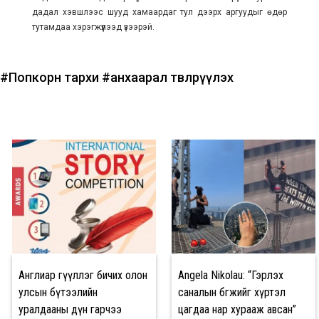
дадал хэвшлээс шууд хамаардаг тул дээрх аргуудыг өдөр
тутамдаа хэрэгжүүлээд үзээрэй.
#Попкорн тархи
#анхаарал төвлөрүүлэх
Англиар өгүүллэг бичих олон
Angela Nikolau: “Гэрлэх
улсын бүтээлийн
саналын бөгжийг хүртэл
уралдааны дүн гарчээ
цагдаа нар хурааж авсан”