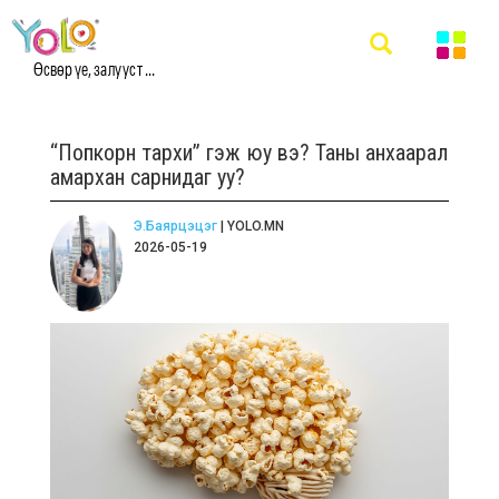
Өсвөр үе, залууст ...
“Попкорн тархи” гэж юу вэ? Таны анхаарал
амархан сарнидаг уу?
Э.Баярцэцэг
| YOLO.MN
2026-05-19