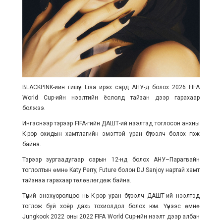
BLACKPINK-ийн гишүүн Lisa ирэх сард АНУ-д болох 2026 FIFA
World Cup-ийн нээлтийн ёслолд тайзан дээр гарахаар
болжээ.
Ингэснээр тэрээр FIFA-гийн ДАШТ-ий нээлтэд тоглосон анхны
K-pop охидын хамтлагийн эмэгтэй уран бүтээлч болох гэж
байна.
Тэрээр зургаадугаар сарын 12-нд болох АНУ–Парагвайн
тоглолтын өмнө Katy Perry, Future болон DJ Sanjoy нартай хамт
тайзнаа гарахаар төлөвлөгдөж байна.
Түүний энэхүү оролцоо нь K-pop уран бүтээлч ДАШТ-ий нээлтэд
тоглож буй хоёр дахь тохиолдол болох юм. Үүнээс өмнө
Jungkook 2022 оны 2022 FIFA World Cup-ийн нээлт дээр албан