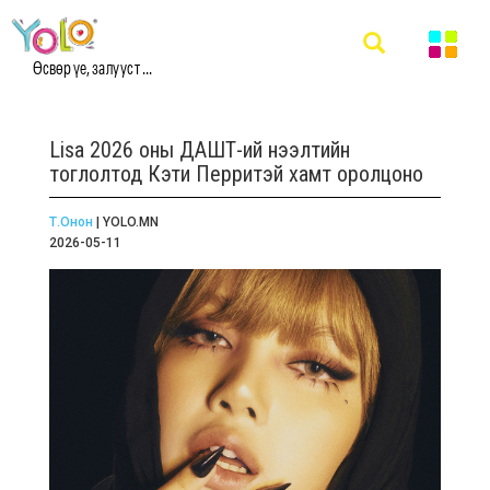
Өсвөр үе, залууст ...
Lisa 2026 оны ДАШТ-ий нээлтийн
тоглолтод Кэти Перритэй хамт оролцоно
Т.Онон
| YOLO.MN
2026-05-11