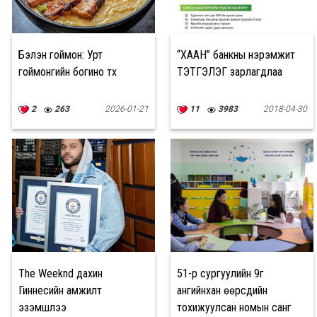
Бэлэн гоймон: Урт
“ХААН” банкны нэрэмжит
гоймонгийн богино түүх
ТЭТГЭЛЭГ зарлагдлаа
2
263
2026-01-21
11
3983
2018-04-30
The Weeknd дахин
51-р сургуулийн 9г
Гиннесийн амжилт
ангийнхан өөрсдийн
эзэмшлээ
тохижуулсан номын санг