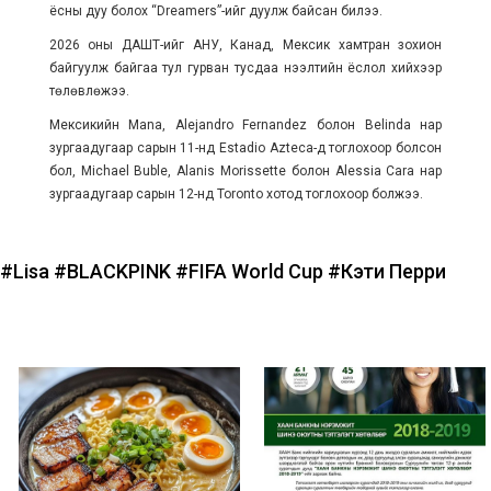
ёсны дуу болох “Dreamers”-ийг дуулж байсан билээ.
2026 оны ДАШТ-ийг АНУ, Канад, Мексик хамтран зохион
байгуулж байгаа тул гурван тусдаа нээлтийн ёслол хийхээр
төлөвлөжээ.
Мексикийн Mana, Alejandro Fernandez болон Belinda нар
зургаадугаар сарын 11-нд Estadio Azteca-д тоглохоор болсон
бол, Michael Buble, Alanis Morissette болон Alessia Cara нар
зургаадугаар сарын 12-нд Toronto хотод тоглохоор болжээ.
#Lisa
#BLACKPINK
#FIFA World Cup
#Кэти Перри