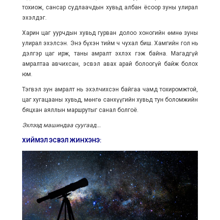
тохиож, сансар судлаачдын хувьд албан ёсоор зуны улирал
эхэлдэг.
Харин цаг уурчдын хувьд гурван долоо хоногийн өмнө зуны
улирал эхэлсэн. Энэ бүхэн тийм ч чухал биш. Хамгийн гол нь
дэлгэр цаг ирж, таны амралт эхлэх гэж байна. Магадгүй
амралтаа авчихсан, эсвэл авах арай болоогүй байж болох
юм.
Тэгвэл зун амралт нь эхэлчихсэн байгаа чамд тохиромжтой,
цаг хугацааны хувьд, мөнгө санхүүгийн хувьд тун боломжийн
бяцхан аяллын маршрутыг санал болгоё.
Эхлээд машиндаа суугаад...
ХИЙМЭЛ ЭСВЭЛ ЖИНХЭНЭ: