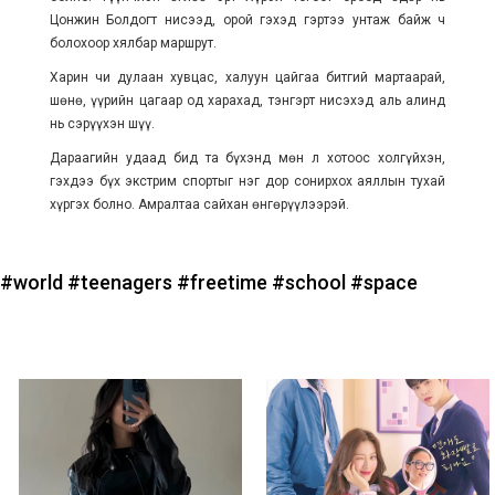
Цонжин Болдогт нисээд, орой гэхэд гэртээ унтаж байж ч
болохоор хялбар маршрут.
Харин чи дулаан хувцас, халуун цайгаа битгий мартаарай,
шөнө, үүрийн цагаар од харахад, тэнгэрт нисэхэд аль алинд
нь сэрүүхэн шүү.
Дараагийн удаад бид та бүхэнд мөн л хотоос холгүйхэн,
гэхдээ бүх экстрим спортыг нэг дор сонирхох аяллын тухай
хүргэх болно. Амралтаа сайхан өнгөрүүлээрэй.
#world
#teenagers
#freetime
#school
#space