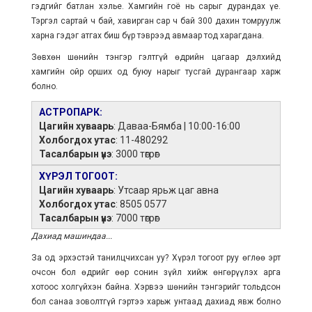
гэдгийг батлан хэлье. Хамгийн гоё нь сарыг дурандах үе.
Тэргэл сартай ч бай, хавирган сар ч бай 300 дахин томруулж
харна гэдэг атгах биш бүр тэврээд авмаар тод харагдана.
Зөвхөн шөнийн тэнгэр гэлтгүй өдрийн цагаар дэлхийд
хамгийн ойр орших од буюу нарыг тусгай дурангаар харж
болно.
АСТРОПАРК:
Цагийн хуваарь
: Даваа-Бямба | 10:00-16:00
Холбогдох утас
: 11-480292
Тасалбарын үнэ
: 3000 төгрөг
ХҮРЭЛ ТОГООТ:
Цагийн хуваарь
: Утсаар ярьж цаг авна
Холбогдох утас
: 8505 0577
Тасалбарын үнэ
: 7000 төгрөг
Дахиад машиндаа...
За од эрхэстэй танилцчихсан уу? Хүрэл тогоот руу өглөө эрт
очсон бол өдрийг өөр сонин зүйл хийж өнгөрүүлэх арга
хотоос холгүйхэн байна. Хэрвээ шөнийн тэнгэрийг тольдсон
бол санаа зоволтгүй гэртээ харьж унтаад дахиад явж болно