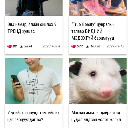
Энэ намар, өвлийн онцлох 9
“True Beauty” цувралын
ТРЕНД хувцас
талаар БИДНИЙ
МЭДЭХГҮЙ баримтууд
82
3894
2023-10-04
577
10756
2021-01-13
Z үеийнхэн юунд хамгийн их
Махчин амьтны дайралтад
цаг зарцуулдаг вэ?
нүдээ алдсан үслэг Бэзил