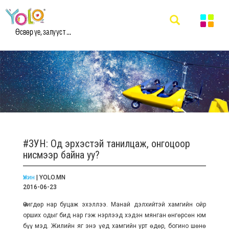
Өсвөр үе, залууст ...
#ЗУН: Од эрхэстэй танилцаж, онгоцоор
нисмээр байна уу?
Үжин
| YOLO.MN
2016-06-23
Өчигдөр нар буцаж эхэллээ. Манай дэлхийтэй хамгийн ойр
орших одыг бид нар гэж нэрлээд хэдэн мянган өнгөрсөн юм
бүү мэд. Жилийн яг энэ үед хамгийн урт өдөр, богино шөнө