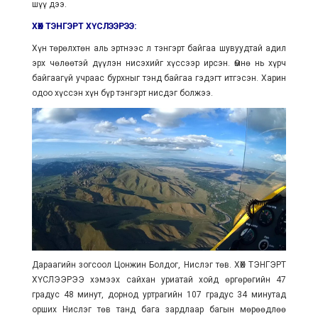
шүү дээ.
ХӨХ ТЭНГЭРТ ХҮСЛЭЭРЭЭ:
Хүн төрөлхтөн аль эртнээс л тэнгэрт байгаа шувуудтай адил
эрх чөлөөтэй дүүлэн нисэхийг хүссээр ирсэн. Өмнө нь хүрч
байгаагүй учраас бурхныг тэнд байгаа гэдэгт итгэсэн. Харин
одоо хүссэн хүн бүр тэнгэрт нисдэг болжээ.
Дараагийн зогсоол Цонжин Болдог, Нислэг төв. ХӨХ ТЭНГЭРТ
ХҮСЛЭЭРЭЭ хэмээх сайхан уриатай хойд өргөрөгийн 47
градус 48 минут, дорнод уртрагийн 107 градус 34 минутад
орших Нислэг төв танд бага зардлаар багын мөрөөдлөө