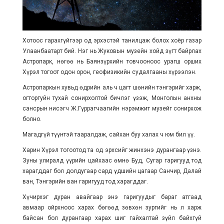
Хотоос гарахгүйгээр од эрхэстэй танилцаж болох хоёр газар
Улаанбаатарт бий. Нэг нь Жуковын музейн хойд зүгт байрлах
Астропарк, нөгөө нь Баянзүрхийн товчооноос урагш орших
Хүрэл тогоот одон орон, геофизикийн судалгааны хүрээлэн.
Астропаркын хувьд өдрийн аль ч цагт шөнийн тэнгэрийг харж,
огторгуйн тухай сонирхолтой бичлэг үзэж, Монголын анхны
сансрын нисэгч Ж.Гүррагчаагийн нэрэмжит музейг сонирхож
болно.
Магадгүй түүнтэй тааралдаж, сайхан буу халах ч юм бил үү.
Харин Хүрэл тогоотод та од эрхсийг жинхэнэ дурангаар үзнэ.
Зуны улиралд үүрийн цайхаас өмнө Буд, Сугар гаригууд тод
харагддаг бол долдугаар сард үдшийн цагаар Санчир, Далай
ван, Тэнгэрийн ван гаригууд тод харагддаг.
Хүчирхэг дуран авайгаар энэ гаригуудыг бараг атгаад
авмаар ойрхноос харах бөгөөд зөвхөн зургийг нь л харж
байсан бол дурангаар харах шиг гайхалтай зүйл байхгүй