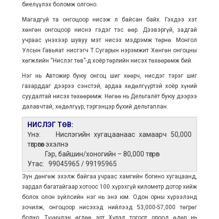
биелүүлэх боломж олгоно.
Магадгүй та онгоцоор нисэж л байсан байх. Гэхдээ хэт
хөнгөн онгоцоор ниснэ гэдэг тэс өөр. Дээвэргүй, задгай
учраас үнэхээр шувуу мэт нисэх мэдрэмж төрнө. Монгол
Улсын Гавьяат нисгэгч Т.Сугарын нэрэмжит Хөнгөн онгоцны
хөгжлийн “Нислэг төв”-д хоёр төрлийн нисэх төхөөрөмж бий.
Нэг нь Автожир буюу онгоц шиг хөөрч, нисдэг тэрэг шиг
газарддаг дээрээ сэнстэй, ардаа хөдөлгүүртэй хоёр хүний
суудалтай нисэх төхөөрөмж. Нөгөө нь Дельталёт буюу дээрээ
далавчтай, хөдөлгүүр, тэргэнцэр бүхий дельтаплан.
НИСЛЭГ ТӨВ:
Үнэ: Нислэгийн хугацаанаас хамаарч 50,000
төгрөгөөс эхэлнэ
Гэр, байшин/хоногийн – 80,000 төгрөг
Утас: 99045965 / 99195965
Зун дөнгөж эхэлж байгаа учраас хамгийн богино хугацаанд,
зардал багатайгаар хотоос 100 хүрэхгүй километр дотор хийж
болох олон зүйлсийн нэг нь энэ юм. Одон орны хүрээлэнд
зочилж, онгоцоор нисэхэд нийлээд 53,000-57,000 төгрөг
болно. Түүнчлэн өглөө эрт Хүрэл тогоот ороод өдөр нь