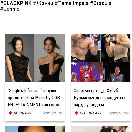
#BLACKPINK
#Жэнни
#Tame Impala
#Dracula
#Jennie
"Single's Inferno 5" шоуны
Спортын ертөнцөд: Хабиб
оролцогч Чой Мина Су CRB
Нурмагомедов аравдугаар
ENTERTAINMENT-тай гэрээ
сард тулалдана
байгууллаа
14
653
2026-02-19
131
2495
2020-07-30