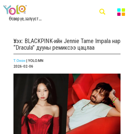
Өсвөр үе, залууст ...
Үзэх: BLACKPINK-ийн Jennie Tame Impala нар
“Dracula” дууны ремиксээ цацлаа
Т.Онон
| YOLO.MN
2026-02-06