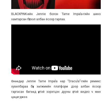
BLACKPINK-ийн Jennie болон Tame Impala-гийн шинэ
хамтарсан бүтээл албан ёсоор гарлаа.
Өнөөдөр Jennie Tame Impala нар “Dracula”-гийн ремикс
хувилбараа бүх хөгжмийн платформ дээр албан ёсоор
гаргасан бөгөөд үүнтэй зэрэгцэн дууны үгтэй видео ч мөн
цацагджээ.