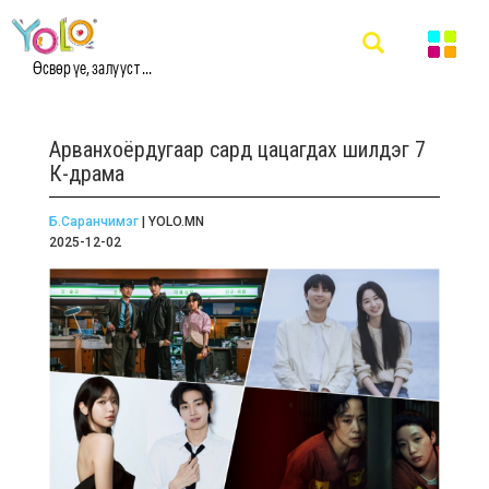
Өсвөр үе, залууст ...
Арванхоёрдугаар сард цацагдах шилдэг 7
К-драма
Б.Саранчимэг
| YOLO.MN
2025-12-02