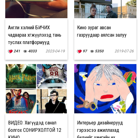
Англи хэлний БИЧИХ
Кино зураг авсан
чадвараа хөгжүүлэхэд тань
газруудаар аялсан залуу
туслах платформууд
241
4033
2023-04-19
97
5350
2019-07-26
ВИДЕО: Хөвгүүдэд санал
Интерьер дизайнерууд
болгох СОНИРХОЛТОЙ 12
гэрээсээ ажиллахад
KИНО
биднийг хамгийн их