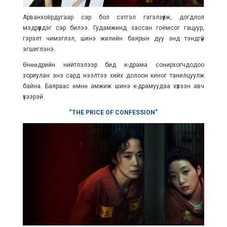
Арванхоёрдугаар сар бол сэтгэл гэгэлзүүлж, догдлол
мэдрүүлдэг сар билээ. Гудамжинд зассан гоёмсог гацуур,
гэрэлт чимэглэл, шинэ жилийн баярын дуу энд тэндгүй
эгшиглэнэ.
Өнөөдрийн нийтлэлээр бид к-драма сонирхогчдодоо
зориулан энэ сард нээлтээ хийх долоон киног танилцуулж
байна. Баяраас өмнө амжиж шинэ к-драмуудаа хүлээн авч
үзээрэй.
“THE PRICE OF CONFESSION”