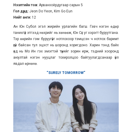
Нээлтийн тов:
Арванхоёрдугаар сарын 5
Гол дүрд:
Jeon Do Yeon, Kim Go Eun
Нийт анги:
12
Ан Юн Сү бол эгэл жирийн урлагийн багш. Гэвч нэгэн өдөр
танихгүй этгээд нөхрийг нь хөнөөж, Юн Сүг уг хэрэгт буруутгана.
Тэр өөрийн гэм буруугүйг нотлохоор тэмцсэн ч нотлох баримт
үгүй байсан тул эцэст нь шоронд хоригдоно. Харин тэнд байх
үед нь Мо Ин гэх эмэгтэй түүнийг зорин ирж, тэдний хооронд
аюултай нэгэн нууцлаг тохиролцоо байгуулагдсанаар үйл
явдал өрнөнө.
“SURELY TOMORROW”