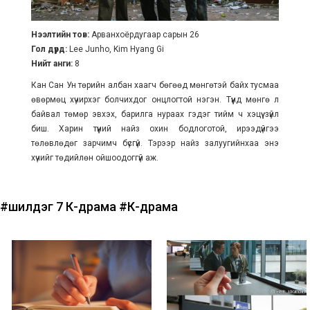
Нээлтийн тов:
Арванхоёрдугаар сарын 26
Гол дүрд:
Lee Junho, Kim Hyang Gi
Нийт анги:
8
Кан Сан Ун төрийн албан хаагч бөгөөд мөнгөтэй байх тусмаа
өвөрмөц хүчирхэг болчихдог онцлогтой нэгэн. Түүнд мөнгө л
байвал төмөр эвхэх, барилга нураах гэдэг тийм ч хэцүү зүйл
биш. Харин түүний найз охин бодлоготой, ирээдүйгээ
төлөвлөдөг зарчимч бүсгүй. Тэрээр найз залуугийнхаа энэ
хүчийг төдийлөн ойшоодоггүй аж.
#шилдэг 7 К-драма
#К-драма