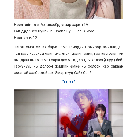
Нээлтийн тов:
Арванхоёрдугаар сарын 19
Гол дүрд:
Seo Hyun Jin, Chang Ryul, Lee Si Woo
Нийт анги:
12
Нэгэн эмэгтэй эх барих, эмэгтэйчүүдийн эмчээр ажилладаг.
Гаднаас харахад сайн ажилтай, цалин сайн, гоо үзэсгэлэнтэй
амьдрал нь төгс мэт харагдах ч түүнд хэнд ч хэлээгүй нууц бий.
Тэрхүү нууц нь долоон жилийн өмнө нь болсон хар бараан
осолтой холбоотой аж. Ямар нууц байх бол?
“I DO I”