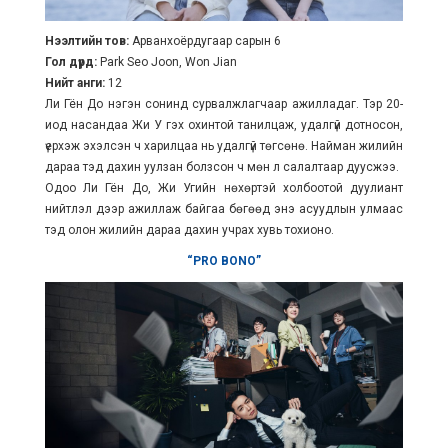
Нээлтийн тов:
Арванхоёрдугаар сарын 6
Гол дүрд:
Park Seo Joon, Won Jian
Нийт анги:
12
Ли Гён До нэгэн сонинд сурвалжлагчаар ажилладаг. Тэр 20-
иод насандаа Жи У гэх охинтой танилцаж, удалгүй дотносон,
үерхэж эхэлсэн ч харилцаа нь удалгүй төгсөнө. Найман жилийн
дараа тэд дахин уулзан болзсон ч мөн л салалтаар дуусжээ.
Одоо Ли Гён До, Жи Угийн нөхөртэй холбоотой дуулиант
нийтлэл дээр ажиллаж байгаа бөгөөд энэ асуудлын улмаас
тэд олон жилийн дараа дахин учрах хувь тохионо.
“PRO BONO”