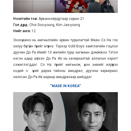
Нээлтийн тов:
Арванхоёрдугаар сарын 21
Гол дүрд:
Choi Soo-young, Kim Jae-young
Нийт анги:
12
Энэхүү кино нь өмгөөллийн арвин туршлагтай Маен Сэ На гэх
залуу бүсгүйн түүхийг өгүүлнэ. Тэрээр Gold Boys хамтлагийн гоцлол
дуучин До Ра Икийг 10 жилийн турш хөгжөөн дэмжжээ. Гэтэл
нэгэн өдөр шүтээн До Ра Ик нь хачирхалтай аллагын хэрэгт
сэжиглэгддэг. Сэ На түүнийг өмгөөлж, үнэн зөвийг илрүүлэх
хэдий ч үүний дараа тайзны амьдрал, дуучны карьераас
залхсан До Ра Ик өөрөөр амьдрахаар шийддэг.
“MADE IN KOREA”