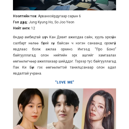
Нээлтийн тов:
Арванхоёрдугаар сарын 6
Гол дүрд:
Jung Kyung Ho, So Joo Yeon
Нийт анги:
12
Өндөр амбицтай шүүгч Кан Дэвит ажилдаа сайн, хууль эрхзүйн
салбарт нөлөө бүхий хүн байсан ч нэгэн санаанд оромгүй
явдлаас болж ажлаа орхино. Ингээд “Про Боно”
байгууллагад олон нийтийн эрх ашгийг хамгаалах
өмгөөлөгчөөр ажиллахаар шийддэг. Тэрээр тус байгууллагад
Пак Ки Бүм гэх өмгөөлөгтэй танилцсанаар олон адал
явдалтай учрана.
“LOVE ME”