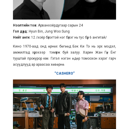
Нээлтийн тов:
Арванхоёрдугаар сарын 24
Гол дүрд:
Hyun Bin, Jung Woo Sung
Нийт анги:
12 /хоёр бүлэгтэй нэг бүлэг нь тус бүр 6 ангитай/
Кино 1970-аад онд өрнөх бөгөөд Бэк Ки Тэ нь эрх мэдэл,
амжилтад хүрэхээр тэмүүлж буй залуу. Харин Жан Гүн Ёнг
тууштай прокурор юм. Гэтэл нэгэн өдөр томоохон хэрэг гарч
асуудлууд ар араасаа хөвөрнө.
“CASHERO”