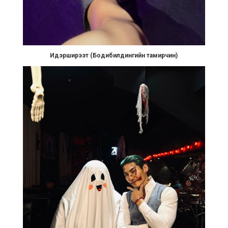
Идэрширээт (Бодибилдингийн тамирчин)