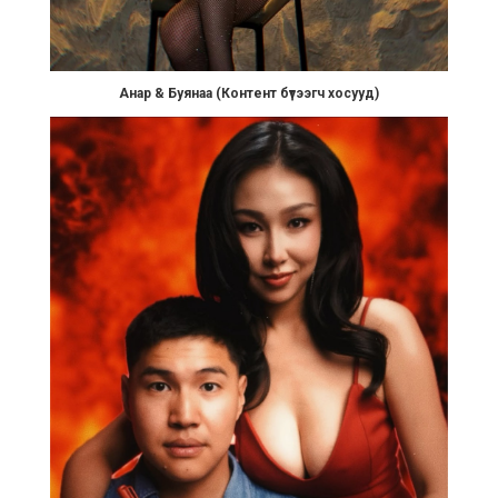
Анар & Буянаа (Контент бүтээгч хосууд)