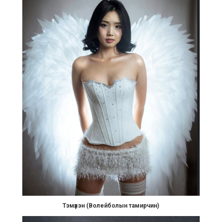
Тэмүүлэн (Волейболын тамирчин)