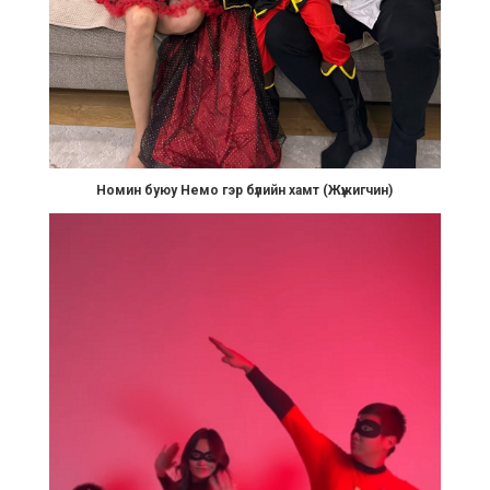
Номин буюу Немо гэр бүлийн хамт (Жүжигчин)