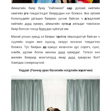
Аймшгийн баяр буюу “Halloween” өнөөдөр дэлхий нийтийн
хамгийн өргөн тэмдэглэдэг баяруудын нэг болжээ. Анх эртний
Кельтүүдийн ургацын баяраас үүсэж байсан ч өдгөө дэлхий
нийтийн дүрд хувирч, аймшгийн ертөнцөөр аяладаг томоохон
баяр болсон гэхэд буруудах зүйлгүй юм.
Манай улсын хувьд эл баярыг төдийлөн ойшоодоггүй байсан ч
сүүлийн хэдэн жил хүүхэд, залуус ихээхэн тэмдэглэх
болжээ. Тус баярын өдөр хүмүүс ихэвчлэн цус сорогч, сүнс,
зомби, шулам болон киноны дүрд хувирдаг. Тэгвэл энэ
жилийн баяраар монголчууд ямар дүрд хувирсан бол?
Хамтдаа сонирхоцгооё.
Ундрал (Favway уран бүтээлийн нэгдлийн жүжигчин)