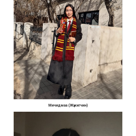
Мичидмаа (Жүжигчин)