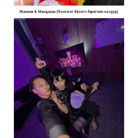
Жанлав & Мандахаа (Контент бүтээгч бүжигчин хосууд)