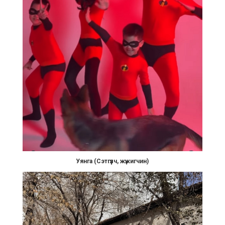
Уянга (Сэтгүүлч, жүжигчин)