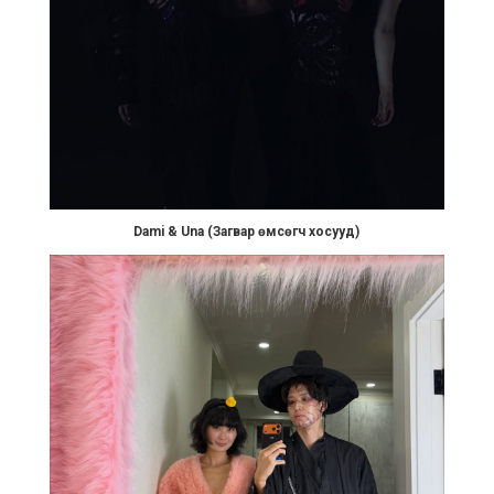
Dami & Una (Загвар өмсөгч хосууд)