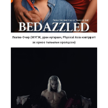
Лхагва-Очир (МУГЖ, уран нугараач, Physical Asia нэвтрүүлэгт
эх орноо төлөөлөн оролцсон)