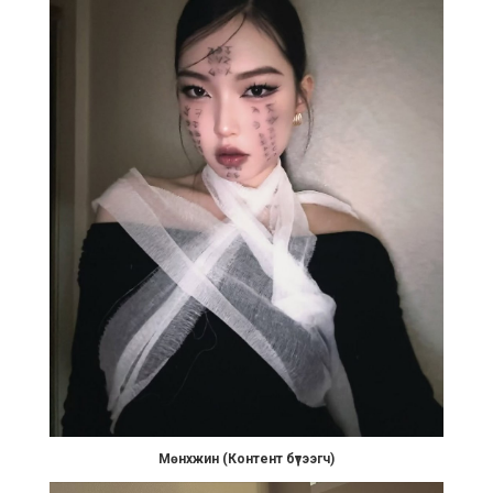
Мөнхжин (Контент бүтээгч)