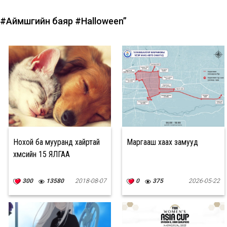
#Аймшгийн баяр
#Halloween”
Нохой ба мууранд хайртай
Маргааш хаах замууд
хүмүүсийн 15 ЯЛГАА
300
13580
2018-08-07
0
375
2026-05-22